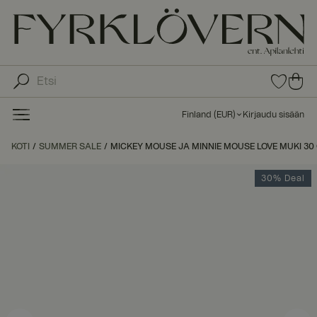
0
0
tuot
tu
etta
ot
suo
Finland
(
EUR
)
Kirjaudu sisään
sike
ett
issa
a
KOTI
SUMMER SALE
MICKEY MOUSE JA MINNIE MOUSE LOVE MUKI 30 
ost
os
30% Deal
kor
iin