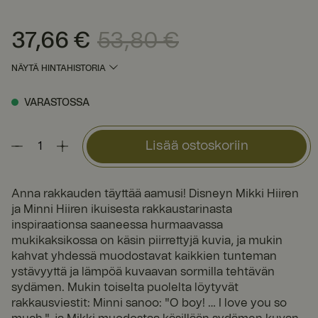
37,66 €
53,80 €
Nykyinen hinta
:
37,66 €
Edellinen hinta
:
53,80 €
NÄYTÄ HINTAHISTORIA
VARASTOSSA
Lisää ostoskoriin
Anna rakkauden täyttää aamusi! Disneyn Mikki Hiiren
ja Minni Hiiren ikuisesta rakkaustarinasta
inspiraationsa saaneessa hurmaavassa
mukikaksikossa on käsin piirrettyjä kuvia, ja mukin
kahvat yhdessä muodostavat kaikkien tunteman
ystävyyttä ja lämpöä kuvaavan sormilla tehtävän
sydämen. Mukin toiselta puolelta löytyvät
rakkausviestit: Minni sanoo: "O boy! … I love you so