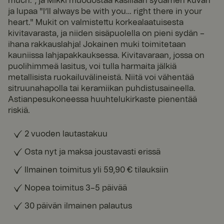
much.", ja Mikki muodostaa käsillään sydämen kuvan
ja lupaa "I’ll always be with you… right there in your
heart." Mukit on valmistettu korkealaatuisesta
kivitavarasta, ja niiden sisäpuolella on pieni sydän –
ihana rakkauslahja! Jokainen muki toimitetaan
kauniissa lahjapakkauksessa. Kivitavaraan, jossa on
puolihimmeä lasitus, voi tulla harmaita jälkiä
metallisista ruokailuvälineistä. Niitä voi vähentää
sitruunahapolla tai keramiikan puhdistusaineella.
Astianpesukoneessa huuhtelukirkaste pienentää
riskiä.
2 vuoden lautastakuu
Osta nyt ja maksa joustavasti erissä
Ilmainen toimitus yli 59,90 € tilauksiin
Nopea toimitus 3–5 päivää
30 päivän ilmainen palautus