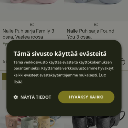
Nalle Puh sarja Family 3
Nalle Puh sarja Found
osaa, Vaalea roosa
You 3 osaa,
Vaaleansininen
Fyrklövern
Fyrklövern
Tämä sivusto käyttää evästeitä
Nykyinen hinta
56,49 €
80,70 €
:
Nykyinen hinta
56,49 €
80,70 €
:
Tämä verkkosivusto käyttää evästeitä käyttökokemuksen
parantamiseksi. Käyttämällä verkkosivustoamme hyväksyt
56,49 €
Edellinen hinta
:
56,49 €
Edellinen hinta
:
Lue
80,70 €
80,70 €
kaikki evästeet evästekäytäntöjemme mukaisesti.
SETTI
+10% Deal
lisää
Säästä
16,14 €
NÄYTÄ TIEDOT
HYVÄKSY KAIKKI
Ehdotto
Suoritu
Kohden
Toimin
Luokitt
masti
skyvyllis
tavat
nalliset
elematt
välttäm
et
omat
ättömä