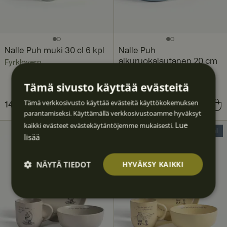
Nalle Puh muki 30 cl 6 kpl
Nalle Puh
alkuruokalautanen 20 cm
Fyrklövern
6 kpl
Tämä sivusto käyttää evästeitä
Fyrklövern
Tämä verkkosivusto käyttää evästeitä käyttökokemuksen
Nykyinen hinta
145,27 €
161,41 €
:
Nykyinen hinta
145,27 €
161,41 €
:
parantamiseksi. Käyttämällä verkkosivustoamme hyväksyt
145,27 €
Edellinen hinta
:
145,27 €
Edellinen hinta
:
Lue
kaikki evästeet evästekäytäntöjemme mukaisesti.
161,41 €
161,41 €
30% Deal
30% Deal
lisää
NÄYTÄ TIEDOT
HYVÄKSY KAIKKI
Ehdotto
Suoritu
Kohden
Toimin
Luokitt
masti
skyvyllis
tavat
nalliset
elematt
välttäm
et
omat
ättömä
t