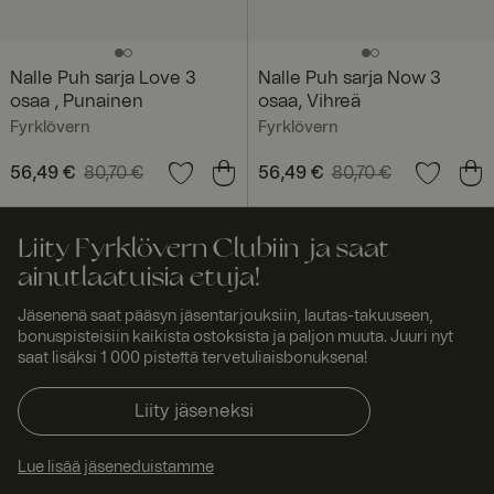
minu
käytetään
soft
.t.my
uttia
varmistamaan
visito
52
, että
rs.se
seku
käyttäjän
ntia
selausistunto
Nalle Puh sarja Love 3
Nalle Puh sarja Now 3
on suunnattu
osaa , Punainen
osaa, Vihreä
samaan
palvelimeen
Fyrklövern
Fyrklövern
istunnossa,
jotta
Nykyinen hinta
56,49 €
80,70 €
:
Nykyinen hinta
56,49 €
80,70 €
:
käyttäjäkokem
us säilyy
56,49 €
Edellinen hinta
:
56,49 €
Edellinen hinta
:
yhtenäisenä.
80,70 €
80,70 €
ASP.NET_SessionId
Istunt
Tämän
Micro
Liity Fyrklövern Clubiin ja saat
o
evästeen on
soft
ainutlaatuisia etuja!
asettanut
Corp
Doubleclick, ja
orati
se antaa
on
Jäsenenä saat pääsyn jäsentarjouksiin, lautas-takuuseen,
www.
tietoja siitä,
bonuspisteisiin kaikista ostoksista ja paljon muuta. Juuri nyt
fyrklo
miten
vern.
loppukäyttäjä
saat lisäksi 1 000 pistettä tervetuliaisbonuksena!
com
käyttää
verkkosivusto
a, sekä
Liity jäseneksi
kaikista
mainoksista,
jotka
Lue lisää jäseneduistamme
loppukäyttäjä
on saattanut