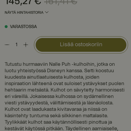
145,27 €
161,41 €
NÄYTÄ HINTAHISTORIA
VARASTOSSA
Lisää ostoskoriin
Tutustu hurmaaviin Nalle Puh -kulhoihin, jotka on
luotu yhteistyössä Disneyn kanssa. Setti koostuu
kuudesta ainutlaatuisesta kulhosta, joiden
inspiraation lähteenä ovat suloiset ystävykset puolen
hehtaarin metsästä. Kulhot on sävytetty harmonisesti
eri väreillä. Jokaisessa kulhossa on sydämellinen
viesti ystävyydestä, välittämisestä ja läsnäolosta.
Kulhot ovat laadukasta kivitavaraa ja niissä on
käsintehty tuntuma sekä silkkinen mattalasite.
Tyylikkäät kulhot saa käytännöllisesti pinottua ja
kestävät käytössä pitkään. Täydellinen aamiaiselle,