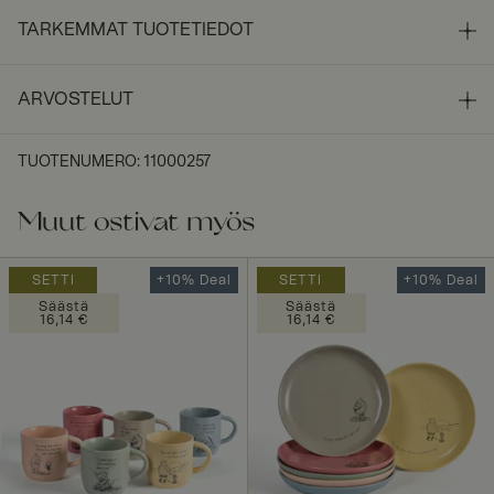
TARKEMMAT TUOTETIEDOT
ARVOSTELUT
TUOTENUMERO
:
11000257
Muut ostivat myös
SETTI
+10% Deal
SETTI
+10% Deal
Säästä
Säästä
16,14 €
16,14 €