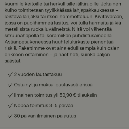
kuumille keitoille tai herkullisille jälkiruoille. Jokainen
kulho toimitetaan tyylikkäässä lahjapakkauksessa –
loistava lahjaksi tai itsesi hemmotteluun! Kivitavaraan,
jossa on puolihimmeä lasitus, voi tulla harmaita jälkiä
metallisista ruokailuvälineistä. Niitä voi vähentää
sitruunahapolla tai keramiikan puhdistusaineella.
Astianpesukoneessa huuhtelukirkaste pienentää
riskiä. Pakettimme ovat aina edullisempia kuin osien
erikseen ostaminen – ja näet heti, kuinka paljon
säästät.
2 vuoden lautastakuu
Osta nyt ja maksa joustavasti erissä
Ilmainen toimitus yli 59,90 € tilauksiin
Nopea toimitus 3–5 päivää
30 päivän ilmainen palautus