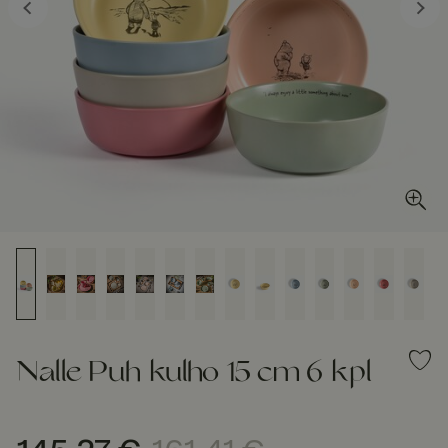
Nalle Puh kulho 15 cm 6 kpl
Nykyinen hinta
:
145,27 €
Edellinen hinta
:
161,41 €