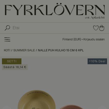
0
0
tuot
tu
etta
ot
suo
Finland
(
EUR
)
Kirjaudu sisään
sike
ett
issa
a
KOTI
SUMMER SALE
NALLE PUH KULHO 15 CM 6 KPL
ost
os
SETTI
+10% Deal
kor
Säästä 16,14 €
iin