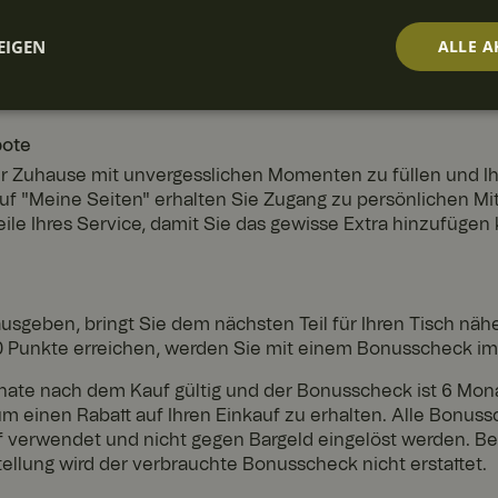
ellan es verdient, jeden Tag benutzt zu werden. Als Mitglie
EIGEN
ALLE A
llte ein Missgeschick passieren und ein Teller oder eine S
ukt. Die Garantie gilt für alle Speiseteller, tiefen Teller, 
seln, solange das Produkt Teil unseres regulären Sortiment
t
Performance
Targeting
Fu
ch
bote
hr Zuhause mit unvergesslichen Momenten zu füllen und Ih
auf "Meine Seiten" erhalten Sie Zugang zu persönlichen M
ile Ihres Service, damit Sie das gewisse Extra hinzufügen
Unbedingt erforderlich
Performance
Targeting
Funktionalität
ausgeben, bringt Sie dem nächsten Teil für Ihren Tisch nähe
iche Cookies ermöglichen wesentliche Kernfunktionen der Website wie die Benutzera
ne die unbedingt erforderlichen Cookies kann die Website nicht ordnungsgemäß ve
00 Punkte erreichen, werden Sie mit einem Bonusscheck im
Anbi
ate nach dem Kauf gültig und der Bonusscheck ist 6 Monate
eter
Ablau
 einen Rabatt auf Ihren Einkauf zu erhalten. Alle Bonuss
/
fdatu
Beschreibung
Dom
m
f verwendet und nicht gegen Bargeld eingelöst werden. B
äne
llung wird der verbrauchte Bonusscheck nicht erstattet.
www.
1 Jahr
Norce in-store sales cookie