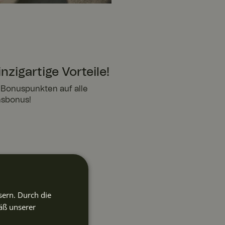
nzigartige Vorteile!
, Bonuspunkten auf alle
nsbonus!
usschecks.
sern. Durch die
äß unserer