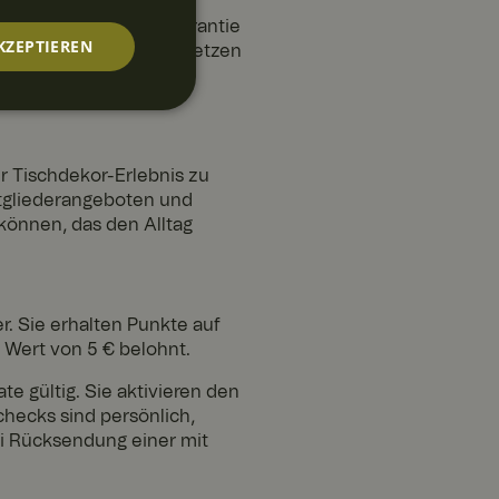
d ist eine 2-jährige Garantie
KZEPTIEREN
chüssel zerbrechen, ersetzen
Kuchenteller sowie
s ist.
nktionalität
r Tischdekor-Erlebnis zu
itgliederangeboten und
 können, das den Alltag
r. Sie erhalten Punkte auf
nmeldung und die
rwendet werden.
 Wert von 5 € belohnt.
 gültig. Sie aktivieren den
checks sind persönlich,
ei Rücksendung einer mit