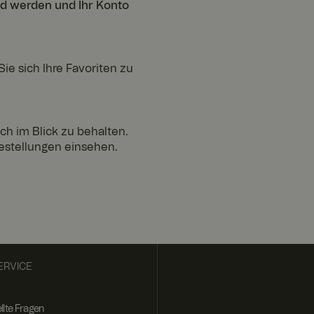
ed werden und Ihr Konto
ie sich Ihre Favoriten zu
ach im Blick zu behalten.
estellungen einsehen.
et, um die
ern. Das Cookie-
ionieren.
e Browser-Session
ERVICE
t wird, um ein
llte Fragen