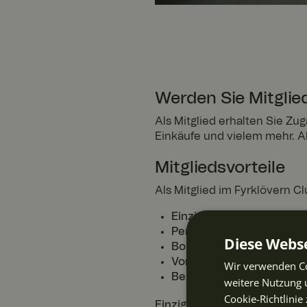
Werden Sie Mitglied
Als Mitglied erhalten Sie Zu
Einkäufe und vielem mehr. A
Mitgliedsvorteile
Als Mitglied im Fyrklövern Cl
Einzigartige Tellergaranti
Persönliche Mitgliederan
Diese Webse
Bonus auf alle Einkäufe:
S
Vorabzugang zum Sale:
S
Wir verwenden Co
Bestellverlauf:
Vollständi
weitere Nutzung 
Cookie-Richtlinie 
Einzigartige Tellergarantie –