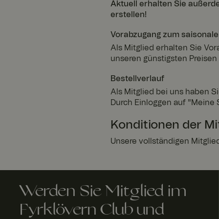
Aktuell erhalten Sie außer
erstellen!
Vorabzugang zum saisonale
_va
Als Mitglied erhalten Sie Vo
unseren günstigsten Preisen 
geoipCountry
Bestellverlauf
Als Mitglied bei uns haben Sie
Durch Einloggen auf "Meine 
CookieScriptConse
Konditionen der Mi
Unsere vollständigen Mitgli
x-ms-routing-nam
Werden Sie Mitglied im
Fyrklövern Club und