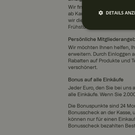
Wir finden, dass schönes Porz
DETAILS ANZ
ab Kaufdatum inbegriffen. So
wir diese durch ein neues Prod
Frühstücks- und Dessertschüs
Unbeding
erforderli
Persönliche Mitgliederange
Wir möchten Ihnen helfen, I
erweitern. Durch Einloggen 
Rabatten auf Produkte und Te
verschönert.
Bonus auf alle Einkäufe
Jeder Euro, den Sie bei uns 
Unbedingt erforderl
Kontoverwaltung. Oh
alle Einkäufe. Wenn Sie 2.0
Die Bonuspunkte sind 24 Mon
Bonusscheck an der Kasse, um
Name
können nur für einen Einkau
Bonusscheck bezahlten Beste
SalesSource