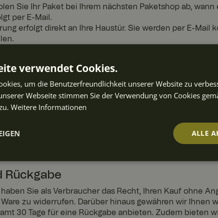
len Sie Ihr Paket bei Ihrem nächsten Paketshop ab, wann 
lgt per E-Mail.
rung erfolgt direkt an Ihre Haustür. Sie werden per E-Mail 
len.
g
ite verwendet Cookies.
chäden, die während des Transports zu Ihnen entstehen k
okies, um die Benutzerfreundlichkeit unserer Website zu verbes
ehend dem Frachtführer gemeldet werden.
unserer Webseite stimmen Sie der Verwendung von Cookies gem
zu.
Weitere Informationen
ntaktieren Sie uns bitte telefonisch unter
+46 40-645 08 
EIGEN
ALLE A
st@fyrklovern.de
@fyrklovern.at
t
Performance
Targeting
Fu
ch
d Rückgabe
haben Sie als Verbraucher das Recht, Ihren Kauf ohne A
 Ware zu widerrufen. Darüber hinaus gewähren wir Ihnen we
amt 30 Tage für eine Rückgabe anbieten. Zudem bieten wi