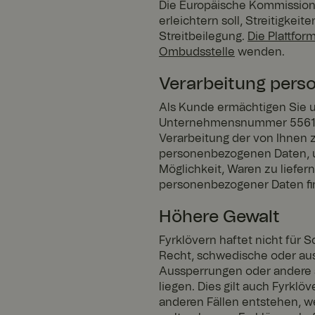
Die Europäische Kommission 
CookieScriptConse
erleichtern soll, Streitigke
Streitbeilegung.
Die Plattform
Ombudsstelle
wenden.
Verarbeitung pers
Als Kunde ermächtigen Sie u
x-ms-routing-nam
Unternehmensnummer 556187-
Verarbeitung der von Ihnen 
personenbezogenen Daten, u
Möglichkeit, Waren zu liefe
ARRAffinitySameSi
personenbezogener Daten fi
Höhere Gewalt
Fyrklövern haftet nicht für
Recht, schwedische oder au
FPGSID
Aussperrungen oder andere ä
liegen. Dies gilt auch Fyrkl
anderen Fällen entstehen, w