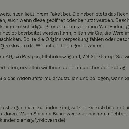
Unbedingt erforderlich
Performance
Targeting
Funktionalität
eisungen liegt Ihrem Paket bei. Sie haben stets das Rech
en, auch wenn diese geöffnet oder benutzt wurden. Beacht
iche Cookies ermöglichen wesentliche Kernfunktionen der Website wie die Benutzera
ls eine Entschädigung für den entstandenen Wertverlust
ne die unbedingt erforderlichen Cookies kann die Website nicht ordnungsgemäß ve
ngslos bearbeitet werden kann, bitten wir Sie, die Ware i
Anbi
chicken. Sollte die Originalverpackung fehlen oder besch
eter
Ablau
/
fdatu
Beschreibung
@fyrklovern.de.
Wir helfen Ihnen gerne weiter.
Dom
m
äne
n AB, c/o Postpac, Elleholmsvägen 1, 274 36 Skurup, Sch
www.
1 Jahr
Norce in-store sales cookie
fyrkl
1
rhalten, erstatten wir Ihnen den entsprechenden Betrag.
over
Mona
n.co
t
e das Widerrufsformular ausfüllen und beilegen, wenn Sie
m
www.
11
Voyado abandoned cart cookie
fyrkl
Mona
over
te 4
n.co
Woch
Google Privacy Policy
m
en
eistungen nicht zufrieden sind, setzen Sie sich bitte mit 
www.
1 Jahr
Norce country identification cookie
u klären. Wenn Sie eine Beschwerde einreichen möchten, 
fyrkl
1
over
Mona
kundendienst@fyrklovern.de
).
n.co
t
m