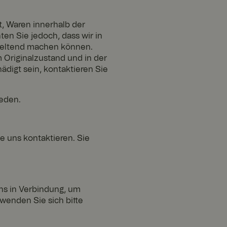
t, Waren innerhalb der
en Sie jedoch, dass wir in
nmeldung und die
 geltend machen können.
rwendet werden.
m Originalzustand und in der
ädigt sein, kontaktieren Sie
weden.
 uns kontaktieren. Sie
uns in Verbindung, um
wenden Sie sich bitte