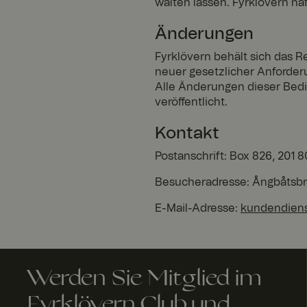
walten lassen. Fyrklövern haf
RWuid
Änderungen
Fyrklövern behält sich das R
acceptLanguageCu
neuer gesetzlicher Anforder
Alle Änderungen dieser Be
veröffentlicht.
Kontakt
Postanschrift: Box 826, 201
A
Anbi
bl
eter
a
Besucheradresse: Ångbåtsbr
/
Name
f
Name
Do
a
män
E-Mail-Adresse:
kundendiens
u
e
Name
_gcl_au
FPLC
.fyrk
2
love
St
rn.c
u
om
d
Werden Sie Mitglied im
n
Fyrklövern Club und