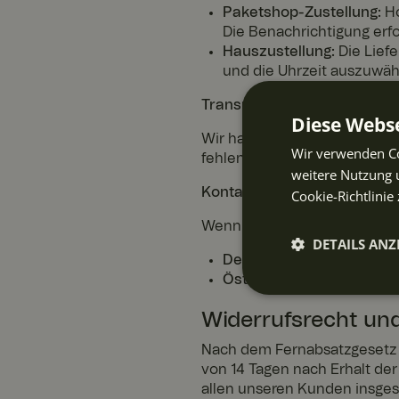
Paketshop-Zustellung:
Ho
Die Benachrichtigung erfo
Hauszustellung:
Die Liefe
und die Uhrzeit auszuwäh
Transportschäden & Haftun
Diese Webse
Wir haften für eventuelle S
Wir verwenden Co
fehlende Waren müssen umg
weitere Nutzung 
Kontakt & Hilfe
Cookie-Richtlinie 
Wenn Sie Hilfe benötigen, ko
DETAILS ANZ
Deutschland:
kundendien
Österreich:
kundendienst
Unbeding
erforderli
Widerrufsrecht un
Nach dem Fernabsatzgesetz 
von 14 Tagen nach Erhalt der
allen unseren Kunden insges