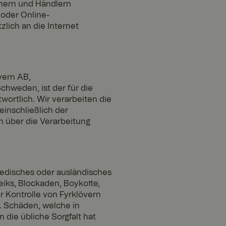
chern und Händlern
et, um die
 oder Online-
ern. Das Cookie-
zlich an die Internet
ionieren.
vern AB,
e Browser-Session
t wird, um ein
hweden, ist der für die
ortlich. Wir verarbeiten die
inschließlich der
n über die Verarbeitung
n und den
ss Anforderungen
Server im Cluster
wedisches oder ausländisches
ks, Blockaden, Boykotte,
er
 Kontrolle von Fyrklövern
t. Schäden, welche in
die übliche Sorgfalt hat