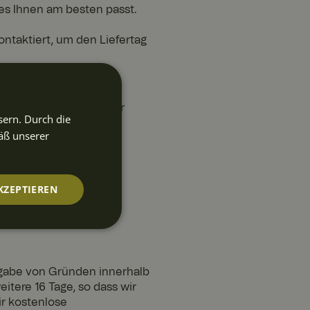
es Ihnen am besten passt.
kontaktiert, um den Liefertag
önnen. Beschädigte oder
sern. Durch die
äß unserer
08
oder per E-Mail an:
KZEPTIEREN
nktionalität
ngabe von Gründen innerhalb
itere 16 Tage, so dass wir
r kostenlose