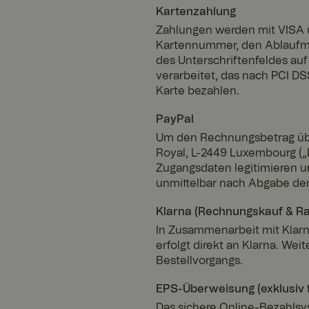
Kartenzahlung
Zahlungen werden mit VISA 
Kartennummer, den Ablaufmon
des Unterschriftenfeldes au
verarbeitet, das nach PCI DS
Karte bezahlen.
PayPal
Um den Rechnungsbetrag über 
Royal, L-2449 Luxembourg („P
Zugangsdaten legitimieren u
unmittelbar nach Abgabe der
Klarna (Rechnungskauf & Ra
In Zusammenarbeit mit Klarn
erfolgt direkt an Klarna. W
Bestellvorgangs.
EPS-Überweisung (exklusiv f
Das sichere Online-Bezahlsy