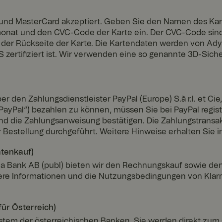
und MasterCard akzeptiert. Geben Sie den Namen des Kar
at und den CVC-Code der Karte ein. Der CVC-Code sind di
f der Rückseite der Karte. Die Kartendaten werden von 
S zertifiziert ist. Wir verwenden eine so genannte 3D-Sich
den Zahlungsdienstleister PayPal (Europe) S.à r.l. et Cie,
ayPal“) bezahlen zu können, müssen Sie bei PayPal registri
nd die Zahlungsanweisung bestätigen. Die Zahlungstransak
 Bestellung durchgeführt. Weitere Hinweise erhalten Sie i
tenkauf)
a Bank AB (publ) bieten wir den Rechnungskauf sowie den
eitere Informationen und die Nutzungsbedingungen von Klar
ür Österreich)
stem der österreichischen Banken. Sie werden direkt zum 