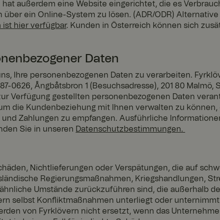
hat außerdem eine Website eingerichtet, die es Verbrau
nt
4
Dieses Cookie wird vom Cookie-Script.com-Dienst verwend
Cook
iten über ein Online-System zu lösen. (ADR/ODR) Alternative
Woch
Einwilligungseinstellungen für Besucher-Cookies zu speich
ieScri
 ist hier verfügbar
. Kunden in Österreich können sich zusät
en 2
Banner von Cookie-Script.com muss ordnungsgemäß funkt
pt
Tage
www.
fyrkl
over
n.co
onenbezogener Daten
m
ns, Ihre personenbezogenen Daten zu verarbeiten. Fyrklö
e
59
Dieses Cookie wird verwendet, um sicherzustellen, dass di
Micr
Minut
des Nutzers in einer Sitzung auf denselben Server gerichte
osoft
0626, Ångbåtsbron 1 (Besuchsadresse), 201 80 Malmö, Sc
en 54
einheitliches Nutzererlebnis zu erhalten.
.t.my
zur Verfügung gestellten personenbezogenen Daten verantw
Sekun
visito
den
rs.se
m die Kundenbeziehung mit Ihnen verwalten zu können, e
rn und Zahlungen zu empfangen. Ausführliche Informatione
te
Sessio
Wenn Sie Microsoft Azure als Hosting-Plattform verwende
Micr
n
Lastenausgleich aktivieren, stellt dieses Cookie sicher, da
osoft
nden Sie in unseren
Datenschutzbestimmungen.
von einer Besucher-Browsersitzung immer von demselben 
Corp
verarbeitet werden.
orati
on
.t.my
visito
 Schäden, Nichtlieferungen oder Verspätungen, die auf sch
rs.se
sländische Regierungsmaßnahmen, Kriegshandlungen, Strei
.fyrkl
29
Dieses Cookie dient dazu, den Benutzersitzungszustand üb
hnliche Umstände zurückzuführen sind, die außerhalb der
over
Minut
Seitenanforderungen zu bewahren.
n.co
en 53
övern selbst Konfliktmaßnahmen unterliegt oder unternimm
m
Sekun
erden von Fyrklövern nicht ersetzt, wenn das Unternehmen 
den