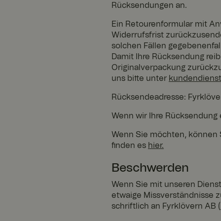
Rücksendungen an.
Ein Retourenformular mit Anw
Widerrufsfrist zurückzusend
Unbedingt erforderl
solchen Fällen gegebenenfal
Kontoverwaltung. Oh
Damit Ihre Rücksendung reibu
Originalverpackung zurückzus
Name
uns bitte unter
kundendienst
Rücksendeadresse: Fyrklöver
SalesSource
Wenn wir Ihre Rücksendung e
Wenn Sie möchten, können Si
finden es
hier.
_va
Beschwerden
Wenn Sie mit unseren Dienstl
geoipCountry
etwaige Missverständnisse z
schriftlich an Fyrklövern AB (