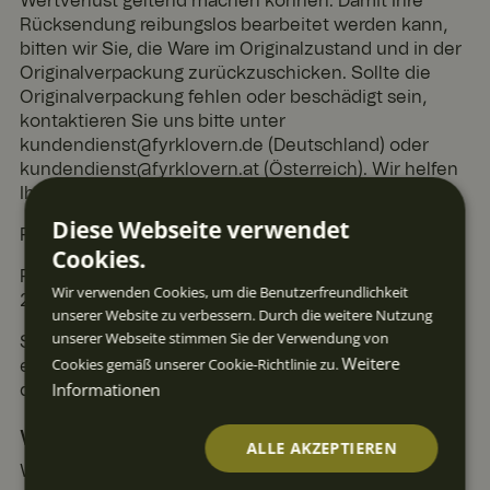
Wertverlust geltend machen können. Damit Ihre
Rücksendung reibungslos bearbeitet werden kann,
bitten wir Sie, die Ware im Originalzustand und in der
Originalverpackung zurückzuschicken. Sollte die
Originalverpackung fehlen oder beschädigt sein,
kontaktieren Sie uns bitte unter
kundendienst@fyrklovern.de (Deutschland) oder
kundendienst@fyrklovern.at (Österreich). Wir helfen
Ihnen gerne weiter.
Diese Webseite verwendet
Rücksendeadresse:
Cookies.
Fyrklövern AB, (c/o Postpac AB), Elleholmsvägen 1,
Wir verwenden Cookies, um die Benutzerfreundlichkeit
274 36 Skurup, Schweden.
unserer Website zu verbessern. Durch die weitere Nutzung
unserer Webseite stimmen Sie der Verwendung von
Sobald wir Ihre Rücksendung erhalten haben
Weitere
Cookies gemäß unserer Cookie-Richtlinie zu.
erstatten wir Ihnen den entsprechenden Betrag auf
Informationen
die ursprüngliche Zahlungsmethode.
Was kostet die Rücksendung?
ALLE AKZEPTIEREN
Wir bieten kostenfreie Rücksendungen an.