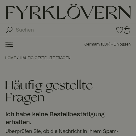
0
0
Arti
Art
kel
ike
in
Germany
(
EUR
)
Einloggen
den
l in
Fav
de
HOME
HÄUFIG GESTELLTE FRAGEN
orit
n
en
Wa
ren
Häufig gestellte
kor
b
Fragen
Ich habe keine Bestellbestätigung
erhalten.
Überprüfen Sie, ob die Nachricht in Ihrem Spam-