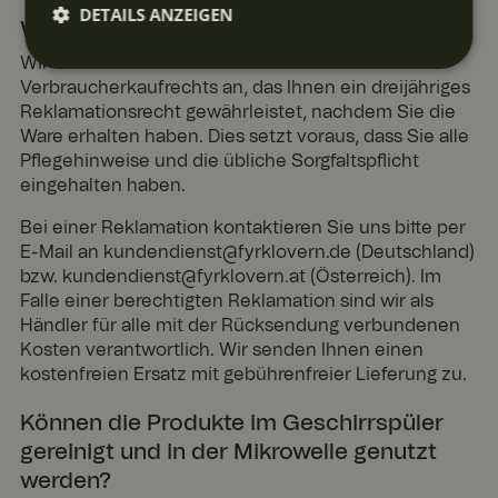
DETAILS ANZEIGEN
Wie gehe ich bei einer Reklamation vor?
Unbedingt
Performan
Targeting
Funktiona
Wir wenden das Reklamationsrecht des
erforderlic
ce
lität
Verbraucherkaufrechts an, das Ihnen ein dreijähriges
h
Reklamationsrecht gewährleistet, nachdem Sie die
Ware erhalten haben. Dies setzt voraus, dass Sie alle
Pflegehinweise und die übliche Sorgfaltspflicht
eingehalten haben.
Bei einer Reklamation kontaktieren Sie uns bitte per
Unbedingt erforderlich
Performance
E-Mail an kundendienst@fyrklovern.de (Deutschland)
bzw. kundendienst@fyrklovern.at (Österreich). Im
Targeting
Funktionalität
Falle einer berechtigten Reklamation sind wir als
Unbedingt erforderliche Cookies ermöglichen wesentliche
Händler für alle mit der Rücksendung verbundenen
Kernfunktionen der Website wie die Benutzeranmeldung
Kosten verantwortlich. Wir senden Ihnen einen
und die Kontoverwaltung. Ohne die unbedingt
kostenfreien Ersatz mit gebührenfreier Lieferung zu.
erforderlichen Cookies kann die Website nicht
ordnungsgemäß verwendet werden.
Können die Produkte im Geschirrspüler
Anbie
Ablau
gereinigt und in der Mikrowelle genutzt
ter /
Beschreibu
Name
fdatu
Dom
ng
werden?
m
äne