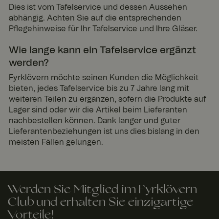
Dies ist vom Tafelservice und dessen Aussehen
SalesSource
www.
1 Jahr
Norce in-
abhängig. Achten Sie auf die entsprechenden
fyrklo
1
store sales
vern.
Mona
cookie
Pflegehinweise für Ihr Tafelservice und Ihre Gläser.
com
t
_va
www.
11
Voyado
Wie lange kann ein Tafelservice ergänzt
fyrklo
Mona
abandoned
werden?
vern.
te 4
cart cookie
com
Woch
en
Fyrklövern möchte seinen Kunden die Möglichkeit
bieten, jedes Tafelservice bis zu 7 Jahre lang mit
geoipCountry
www.
1 Jahr
Norce
fyrklo
1
country
weiteren Teilen zu ergänzen, sofern die Produkte auf
Google Privacy Policy
vern.
Mona
identificati
Lager sind oder wir die Artikel beim Lieferanten
com
t
on cookie
nachbestellen können. Dank langer und guter
CookieScriptConsent
4
Dieses
Cooki
Lieferantenbeziehungen ist uns dies bislang in den
Woch
Cookie
eScri
meisten Fällen gelungen.
en 2
wird vom
pt
www.
Tage
Cookie-
fyrklo
Script.com-
vern.
Dienst
com
verwendet,
um die
Einwilligun
Werden Sie Mitglied im Fyrklövern
gseinstellu
Club und erhalten Sie einzigartige
ngen für
Besucher-
Vorteile!
Cookies zu