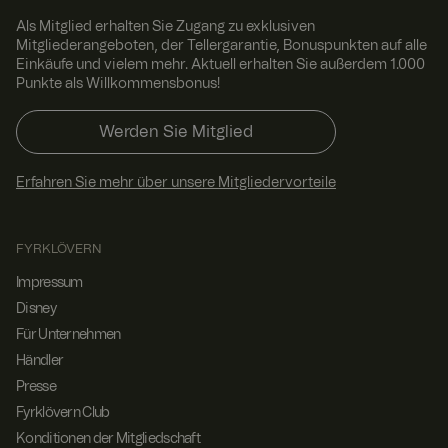
speichern.
Das
Als Mitglied erhalten Sie Zugang zu exklusiven
Cookie-
Mitgliederangeboten, der Tellergarantie, Bonuspunkten auf alle
Banner
Einkäufe und vielem mehr. Aktuell erhalten Sie außerdem 1.000
von
Cookie-
Punkte als Willkommensbonus!
Script.com
muss
ordnungsg
Werden Sie Mitglied
emäß
funktionier
en.
Erfahren Sie mehr über unsere Mitgliedervorteile
x-ms-routing-name
59
Dieses
Micro
Minut
Cookie
soft
.t.my
en 54
wird
visito
Seku
verwendet,
FYRKLÖVERN
rs.se
nden
um
sicherzust
Impressum
ellen, dass
die
Disney
Browser-
Für Unternehmen
Session
des
Händler
Nutzers in
einer
Presse
Sitzung auf
Fyrklövern Club
denselben
Server
Konditionen der Mitgliedschaft
gerichtet