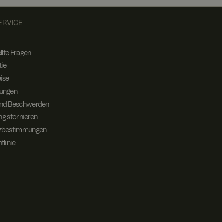
ERVICE
llte Fragen
tie
ise
ungen
nd Beschwerden
ung stornieren
tzbestimmungen
tlinie
Website-Benutzer zu
thält Informationen
uch an der
sowie über Werbung,
ktionen der Website
ch dieser Website