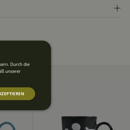
sern. Durch die
äß unserer
KZEPTIEREN
nktionalität