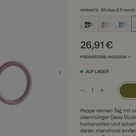
Mickey & Friends 
VARIANTE
:
Preis
:
26,91 €
26,91 €
PREISHISTORIE ANZEIGEN
AUF LAGER
Peppe deinen Tag mit u
übermütiger Daisy Duck 
humorvollen und schelmi
daran, manchmal einfac