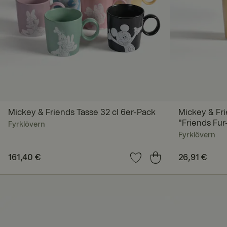
Unbedingt erforderl
Kontoverwaltung. Oh
Name
Mickey & Friends Tasse 32 cl 6er-Pack
Mickey & Fri
"Friends Fur
Fyrklövern
Fyrklövern
SalesSource
Preis
161,40 €
:
161,40 €
Preis
26,91 €
:
26,91
_va
geoipCountry