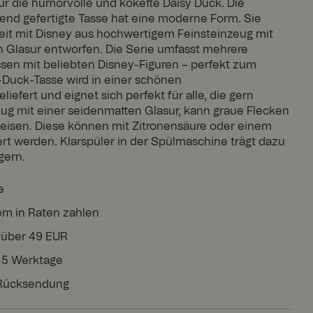
für die humorvolle und kokette Daisy Duck. Die
end gefertigte Tasse hat eine moderne Form. Sie
t mit Disney aus hochwertigem Feinsteinzeug mit
ten Glasur entworfen. Die Serie umfasst mehrere
sen mit beliebten Disney-Figuren – perfekt zum
-Duck-Tasse wird in einer schönen
efert und eignet sich perfekt für alle, die gern
ug mit einer seidenmatten Glasur, kann graue Flecken
eisen. Diese können mit Zitronensäure oder einem
rt werden. Klarspüler in der Spülmaschine trägt dazu
gern.
e
em in Raten zahlen
 über 49 EUR
3-5 Werktage
 Rücksendung