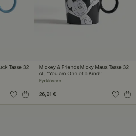
nmeldung und die
rwendet werden.
uck Tasse 32
Mickey & Friends Micky Maus Tasse 32
cl , "You are One of a Kind!"
Fyrklövern
Preis
26,91 €
:
26,91 €