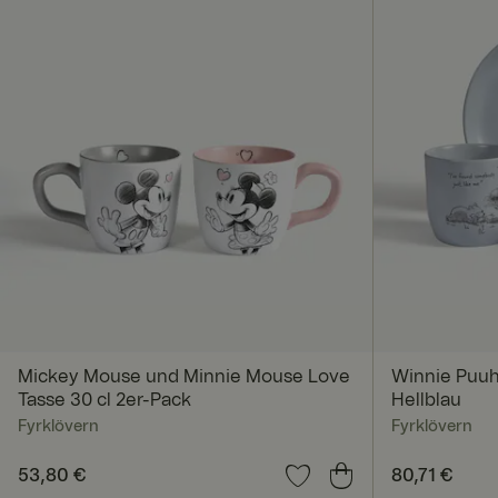
CookieScriptConse
x-ms-routing-nam
ARRAffinitySameSi
Mickey Mouse und Minnie Mouse Love
Winnie Puuh
Tasse 30 cl 2er-Pack
Hellblau
Fyrklövern
Fyrklövern
FPGSID
Preis
53,80 €
:
53,80 €
Preis
80,71 €
:
80,71 