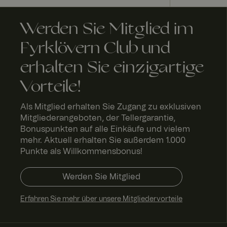
Werden Sie Mitglied im
RWuid
Fyrklövern Club und
erhalten Sie einzigartige
acceptLanguageCu
Vorteile!
Als Mitglied erhalten Sie Zugang zu exklusiven
Mitgliederangeboten, der Tellergarantie,
Bonuspunkten auf alle Einkäufe und vielem
mehr. Aktuell erhalten Sie außerdem 1.000
A
Anbi
bl
Punkte als Willkommensbonus!
eter
a
/
Name
f
Name
Do
a
Werden Sie Mitglied
män
u
e
Name
Erfahren Sie mehr über unsere Mitgliedervorteile
_gcl_au
FPLC
.fyrk
2
love
St
rn.c
u
om
d