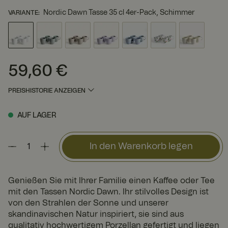
Nordic Dawn Tasse 35 cl 4er-Pack, Schimmer
VARIANTE
:
59,60 €
Preis
:
59,60 €
PREISHISTORIE ANZEIGEN
AUF LAGER
In den Warenkorb legen
Genießen Sie mit Ihrer Familie einen Kaffee oder Tee
mit den Tassen Nordic Dawn. Ihr stilvolles Design ist
von den Strahlen der Sonne und unserer
skandinavischen Natur inspiriert, sie sind aus
qualitativ hochwertigem Porzellan gefertigt und liegen