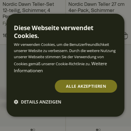
Nordic Dawn Teller-Set
Nordic Dawn Teller 27 cm
12-teilig, Schimmer, 4
4er-Pack, Schimmer
Pers.
Fyrklövern
Fyrklövern
Diese Webseite verwendet
Cookies.
Aktueller Preis
161,80 €
218,81 €
:
Preis
83,60 €
:
83,60 €
161,80 €
Vorheriger Preis
:
Wir verwenden Cookies, um die Benutzerfreundlichkeit
218,81 €
unserer Website zu verbessern. Durch die weitere Nutzung
unserer Webseite stimmen Sie der Verwendung von
Weitere
Cookies gemäß unserer Cookie-Richtlinie zu.
Informationen
ALLE AKZEPTIEREN
DETAILS ANZEIGEN
Unbedi
Perfor
Targeti
Funktio
Unklass
ngt
mance
ng
nalität
ifizierte
erforde
rlich