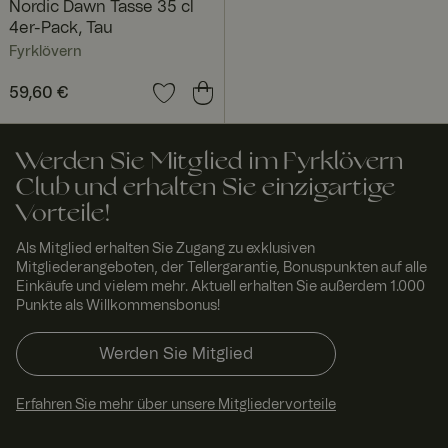
Nordic Dawn Tasse 35 cl
RWuid
www.
Sitzu
Norce product
4er-Pack, Tau
fyrklo
ng
recommendat
vern.
ion service
Fyrklövern
com
_va
1 Jahr
Voyado
Preis
59,60 €
:
59,60 €
Voya
abandoned
do
www.
cart cookie
fyrklo
vern.
Werden Sie Mitglied im Fyrklövern
com
Club und erhalten Sie einzigartige
FPGSID
29
Dieses Cookie
Googl
Vorteile!
Minut
dient dazu,
e
.fyrkl
en 55
den
overn
Seku
Benutzersitzu
Als Mitglied erhalten Sie Zugang zu exklusiven
.com
nden
ngszustand
Mitgliederangeboten, der Tellergarantie, Bonuspunkten auf alle
über
Seitenanforde
Einkäufe und vielem mehr. Aktuell erhalten Sie außerdem 1.000
rungen zu
Punkte als Willkommensbonus!
bewahren.
x-ms-routing-name
59
Dieses Cookie
Micro
Werden Sie Mitglied
Minut
wird
soft
.t.my
en 55
verwendet,
visito
Seku
um
Erfahren Sie mehr über unsere Mitgliedervorteile
rs.se
nden
sicherzustelle
n, dass die
Browser-