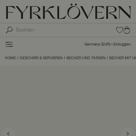
0
0
Arti
Art
kel
ike
in
Germany
(
EUR
)
Einloggen
den
l in
Fav
de
HOME
GESCHIRR & SERVIEREN
BECHER UND TASSEN
BECHER MIT H
orit
n
en
Wa
ren
kor
b