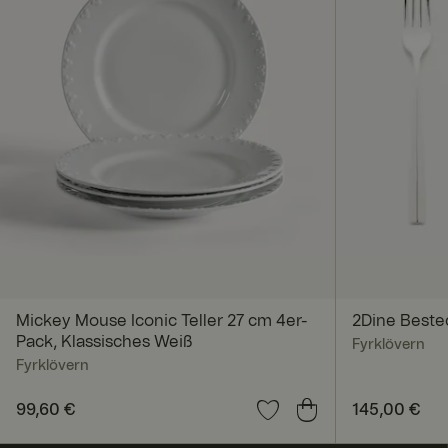
CookieScriptConse
x-ms-routing-nam
ARRAffinitySameSi
Mickey Mouse Iconic Teller 27 cm 4er-
2Dine Bestec
Pack, Klassisches Weiß
Fyrklövern
Fyrklövern
Preis
99,60 €
:
99,60 €
Preis
145,00 €
:
145,0
FPGSID