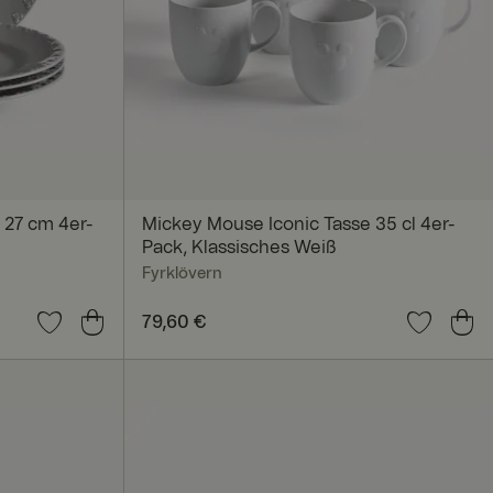
nmeldung und die
rwendet werden.
 27 cm 4er-
Mickey Mouse Iconic Tasse 35 cl 4er-
Pack, Klassisches Weiß
Fyrklövern
Preis
79,60 €
:
79,60 €