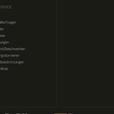
ERVICE
llte Fragen
tie
ise
ungen
nd Beschwerden
ung stornieren
tzbestimmungen
tlinie
Website-Benutzer zu
thält Informationen
uch an der
sowie über Werbung,
ktionen der Website
ch dieser Website