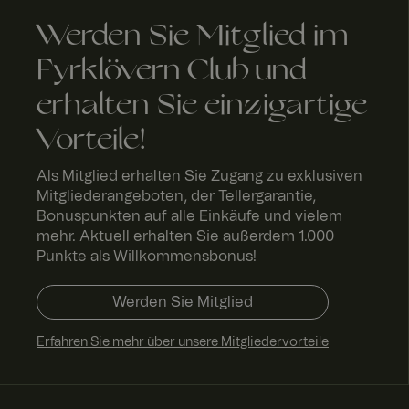
Werden Sie Mitglied im
RWuid
Fyrklövern Club und
erhalten Sie einzigartige
acceptLanguageCu
Vorteile!
Als Mitglied erhalten Sie Zugang zu exklusiven
Mitgliederangeboten, der Tellergarantie,
Bonuspunkten auf alle Einkäufe und vielem
mehr. Aktuell erhalten Sie außerdem 1.000
A
Anbi
Punkte als Willkommensbonus!
bl
eter
a
/
Name
f
Name
Do
Werden Sie Mitglied
a
män
u
e
Name
Erfahren Sie mehr über unsere Mitgliedervorteile
_gcl_au
FPLC
.fyrk
2
love
St
rn.c
u
om
d