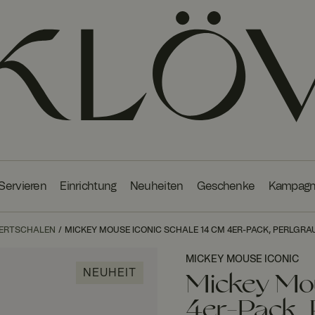
 Servieren
Einrichtung
Neuheiten
Geschenke
Kampag
SERTSCHALEN
MICKEY MOUSE ICONIC SCHALE 14 CM 4ER-PACK, PERLGRA
MICKEY MOUSE ICONIC
NEUHEIT
Mickey Mou
4er-Pack, 