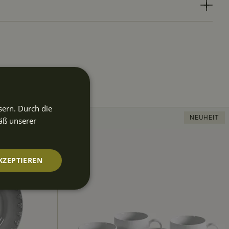
sern. Durch die
NEUHEIT
NEUHEIT
äß unserer
KZEPTIEREN
nktionalität