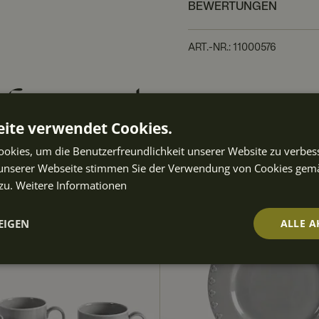
BEWERTUNGEN
ART.-NR.
:
11000576
ften auch
ite verwendet Cookies.
okies, um die Benutzerfreundlichkeit unserer Website zu verbes
NEUHEIT
unserer Webseite stimmen Sie der Verwendung von Cookies gem
zu.
Weitere Informationen
EIGEN
ALLE A
t
Performance
Targeting
Fu
ch