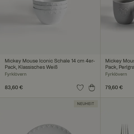
Unbedingt erforderl
Kontoverwaltung. Oh
Name
Mickey Mouse Iconic Schale 14 cm 4er-
Mickey Mouse
Pack, Klassisches Weiß
Pack, Perlgr
Fyrklövern
Fyrklövern
SalesSource
Preis
83,60 €
:
83,60 €
Preis
79,60 €
:
79,60
_va
NEUHEIT
geoipCountry