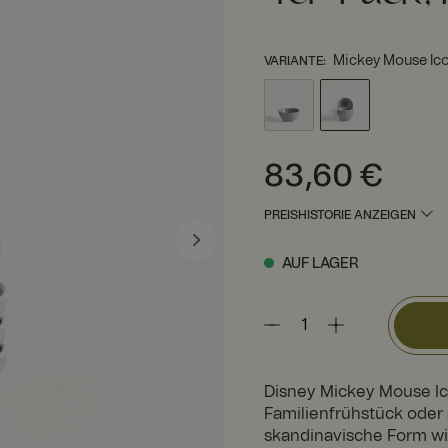
Mickey Mouse Ico
VARIANTE
:
Preis
:
83,60 €
83,60 €
PREISHISTORIE ANZEIGEN
AUF LAGER
Disney Mickey Mouse Ico
Familienfrühstück oder 
skandinavische Form wir