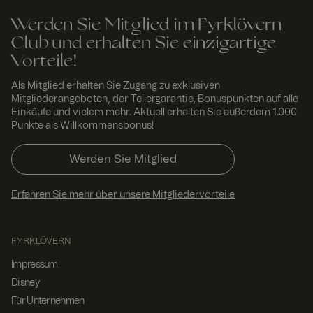
x-ms-routing-name
59
Dieses
Micro
Werden Sie Mitglied im Fyrklövern
Minut
Cookie
soft
.t.my
en 54
wird
Club und erhalten Sie einzigartige
visito
Seku
verwendet,
Vorteile!
rs.se
nden
um
sicherzust
ellen, dass
Als Mitglied erhalten Sie Zugang zu exklusiven
die
Mitgliederangeboten, der Tellergarantie, Bonuspunkten auf alle
Browser-
Einkäufe und vielem mehr. Aktuell erhalten Sie außerdem 1.000
Session
des
Punkte als Willkommensbonus!
Nutzers in
einer
Sitzung auf
Werden Sie Mitglied
denselben
Server
gerichtet
Erfahren Sie mehr über unsere Mitgliedervorteile
wird, um
ein
einheitlich
es
Nutzererle
FYRKLÖVERN
bnis zu
erhalten.
Impressum
ARRAffinitySameSite
Sessi
Wenn Sie
Micro
Disney
on
Microsoft
soft
Für Unternehmen
Azure als
Corp