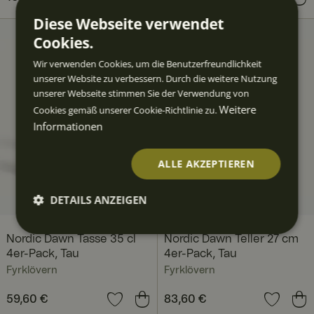
161,80 €
Vorheriger Preis
:
Diese Webseite verwendet
218,81 €
Cookies.
Wir verwenden Cookies, um die Benutzerfreundlichkeit
unserer Website zu verbessern. Durch die weitere Nutzung
unserer Webseite stimmen Sie der Verwendung von
Weitere
Cookies gemäß unserer Cookie-Richtlinie zu.
Informationen
ALLE AKZEPTIEREN
DETAILS ANZEIGEN
Unbedingt
Performan
Targeting
Funktiona
erforderlic
ce
lität
Nordic Dawn Tasse 35 cl
Nordic Dawn Teller 27 cm
h
4er-Pack, Tau
4er-Pack, Tau
Fyrklövern
Fyrklövern
Preis
59,60 €
:
59,60 €
Preis
83,60 €
:
83,60 €