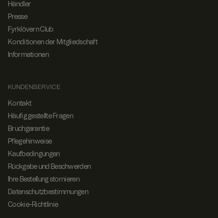
Hosting-
orati
Händler
Plattform
on
.t.my
verwenden
Presse
visito
und den
rs.se
Lastenaus
Fyrklövern Club
gleich
Konditionen der Mitgliedschaft
aktivieren,
stellt
Informationen
dieses
Cookie
sicher,
dass
Anforderu
KUNDENSERVICE
ngen von
einer
Kontakt
Besucher-
Häufig gestellte Fragen
Browsersit
zung
Bruchgarantie
immer von
demselben
Pflegehinweise
Server im
Cluster
Kaufbedingungen
verarbeitet
Rückgabe und Beschwerden
werden.
Ihre Bestellung stornieren
FPGSID
.fyrkl
29
Dieses
overn
Minut
Cookie
Datenschutzbestimmungen
.com
en 53
dient dazu,
Seku
den
Cookie-Richtlinie
nden
Benutzersi