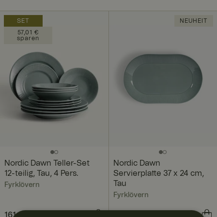
SET
NEUHEIT
57,01 €
sparen
Nordic Dawn Teller-Set
Nordic Dawn
12-teilig, Tau, 4 Pers.
Servierplatte 37 x 24 cm,
Tau
Fyrklövern
Fyrklövern
Aktueller Preis
161,80 €
218,81 €
:
Preis
62,00 €
:
62,00 €