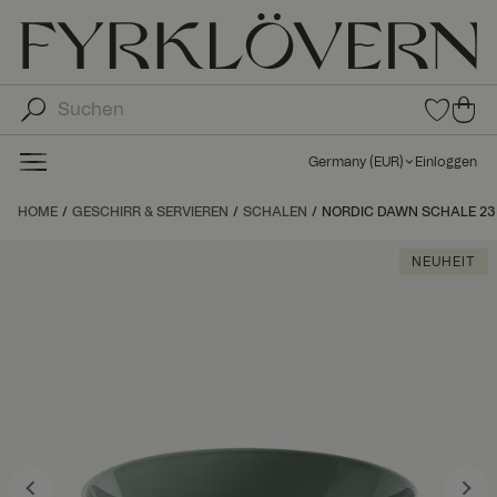
0
0
Arti
Art
kel
ike
in
Germany
(
EUR
)
Einloggen
den
l in
Fav
de
HOME
GESCHIRR & SERVIEREN
SCHALEN
NORDIC DAWN SCHALE 23 
orit
n
en
Wa
NEUHEIT
ren
kor
b