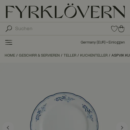
0
0
Arti
Art
kel
ike
in
Germany
(
EUR
)
Einloggen
den
l in
Fav
de
HOME
GESCHIRR & SERVIEREN
TELLER
KUCHENTELLER
orit
ASPVIK KU
n
en
Wa
ren
kor
b