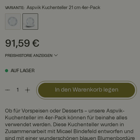
Aspvik Kuchenteller 21 cm 4er-Pack
VARIANTE
:
91,59 €
Preis
:
91,59 €
PREISHISTORIE ANZEIGEN
AUF LAGER
In den Warenkorb legen
Ob für Vorspeisen oder Desserts – unsere Aspvik-
Kuchenteller im 4er-Pack können für beinahe alles
verwendet werden. Diese Kuchenteller wurden in
Zusammenarbeit mit Micael Bindefeld entworfen und
sind mit einer wunderschönen blauen Blumenbordüre