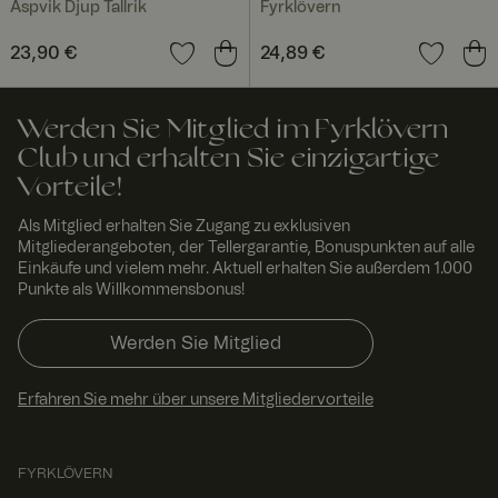
Aspvik Djup Tallrik
Fyrklövern
um die
Einwilligun
gseinstellu
Preis
23,90 €
:
23,90 €
Preis
24,89 €
:
24,89 €
ngen für
Besucher-
Cookies zu
speichern.
Das
Werden Sie Mitglied im Fyrklövern
Cookie-
Club und erhalten Sie einzigartige
Banner
von
Vorteile!
Cookie-
Script.com
muss
Als Mitglied erhalten Sie Zugang zu exklusiven
ordnungsg
Mitgliederangeboten, der Tellergarantie, Bonuspunkten auf alle
emäß
Einkäufe und vielem mehr. Aktuell erhalten Sie außerdem 1.000
funktionier
Punkte als Willkommensbonus!
en.
x-ms-routing-name
59
Dieses
Micro
Minut
Cookie
Werden Sie Mitglied
soft
.t.my
en 54
wird
visito
Seku
verwendet,
rs.se
nden
um
Erfahren Sie mehr über unsere Mitgliedervorteile
sicherzust
ellen, dass
die
Browser-
FYRKLÖVERN
Session
des