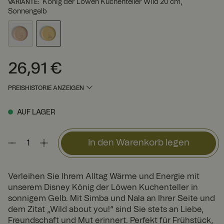
König der Löwen Kuchenteller Wild 20 cm,
VARIANTE
:
Sonnengelb
26,91 €
Preis
:
26,91 €
PREISHISTORIE ANZEIGEN
AUF LAGER
In den Warenkorb legen
Verleihen Sie Ihrem Alltag Wärme und Energie mit
unserem Disney König der Löwen Kuchenteller in
sonnigem Gelb. Mit Simba und Nala an Ihrer Seite und
dem Zitat „Wild about you!“ sind Sie stets an Liebe,
Freundschaft und Mut erinnert. Perfekt für Frühstück,