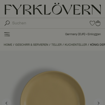
0
0
Arti
Art
kel
ike
in
Germany
(
EUR
)
Einloggen
den
l in
Fav
de
HOME
GESCHIRR & SERVIEREN
TELLER
KUCHENTELLER
orit
KÖNIG DE
n
en
Wa
ren
kor
b