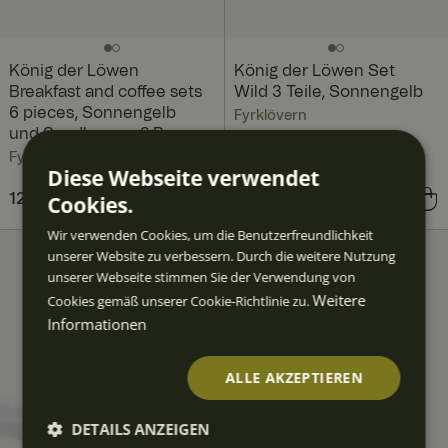
König der Löwen
König der Löwen Set
Breakfast and coffee sets
Wild 3 Teile, Sonnengelb
6 pieces, Sonnengelb
Fyrklövern
und Sandbraun , 2 Pers.
Fyrklövern
Diese Webseite verwendet
Cookies.
Aktueller Preis
121,40 €
161,40 €
:
Preis
80,71 €
:
80,71 €
121,40 €
Vorheriger Preis
:
Wir verwenden Cookies, um die Benutzerfreundlichkeit
161,40 €
unserer Website zu verbessern. Durch die weitere Nutzung
unserer Webseite stimmen Sie der Verwendung von
Weitere
Cookies gemäß unserer Cookie-Richtlinie zu.
Informationen
ALLE AKZEPTIEREN
DETAILS ANZEIGEN