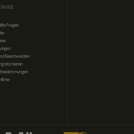
ERVICE
llte Fragen
tie
ise
ungen
nd Beschwerden
ung stornieren
tzbestimmungen
tlinie
Website-Benutzer zu
thält Informationen
uch an der
sowie über Werbung,
ktionen der Website
ch dieser Website