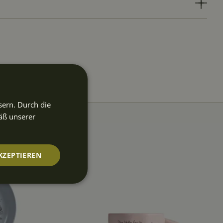
sern. Durch die
äß unserer
KZEPTIEREN
nktionalität