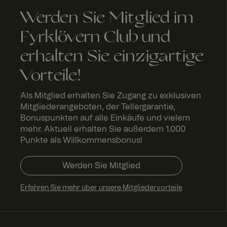
Werden Sie Mitglied im
RWuid
Fyrklövern Club und
erhalten Sie einzigartige
acceptLanguageCu
Vorteile!
Als Mitglied erhalten Sie Zugang zu exklusiven
Mitgliederangeboten, der Tellergarantie,
Bonuspunkten auf alle Einkäufe und vielem
mehr. Aktuell erhalten Sie außerdem 1.000
A
Anbi
Punkte als Willkommensbonus!
bl
eter
a
/
Name
f
Name
Do
Werden Sie Mitglied
a
män
u
e
Name
Erfahren Sie mehr über unsere Mitgliedervorteile
_gcl_au
FPLC
.fyrk
2
love
St
rn.c
u
om
d
n