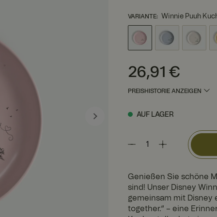
Winnie Puuh Kuch
VARIANTE
:
Preis
:
26,91 €
26,91 €
PREISHISTORIE ANZEIGEN
AUF LAGER
Genießen Sie schöne M
sind! Unser Disney Winn
gemeinsam mit Disney en
together.“ – eine Erinne