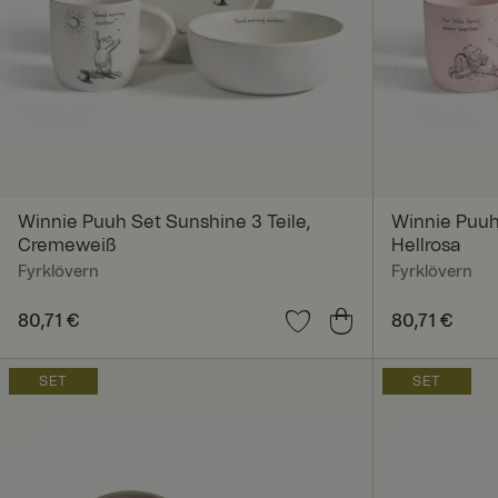
Unbedingt erforderl
Kontoverwaltung. Oh
Name
Winnie Puuh Set Sunshine 3 Teile,
Winnie Puuh 
Cremeweiß
Hellrosa
Fyrklövern
Fyrklövern
SalesSource
Preis
80,71 €
:
80,71 €
Preis
80,71 €
:
80,71 
_va
SET
SET
geoipCountry