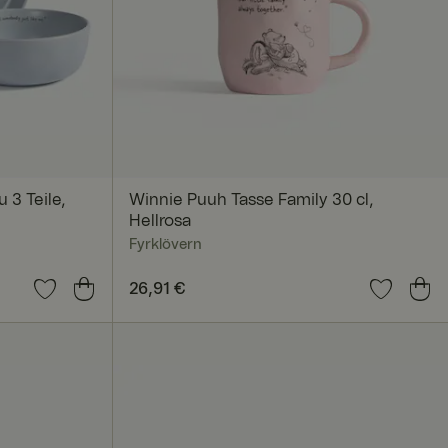
nmeldung und die
rwendet werden.
 3 Teile,
Winnie Puuh Tasse Family 30 cl,
Hellrosa
Fyrklövern
Preis
26,91 €
:
26,91 €