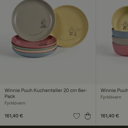
CookieScriptConse
x-ms-routing-nam
ARRAffinitySameSi
Winnie Puuh Kuchenteller 20 cm 6er-
Winnie Puuh
Pack
Fyrklövern
Fyrklövern
Preis
161,40 €
:
161,40 €
Preis
161,40 €
:
161,4
FPGSID