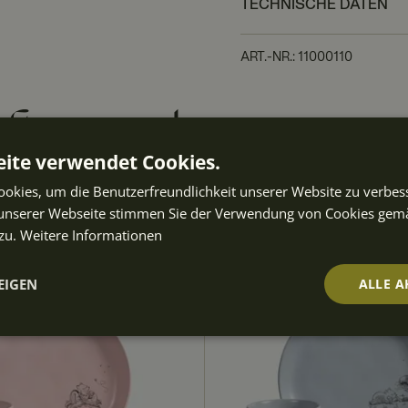
TECHNISCHE DATEN
ART.-NR.
:
11000110
ften auch
ite verwendet Cookies.
okies, um die Benutzerfreundlichkeit unserer Website zu verbes
unserer Webseite stimmen Sie der Verwendung von Cookies gem
zu.
Weitere Informationen
EIGEN
ALLE A
t
Performance
Targeting
Fu
ch