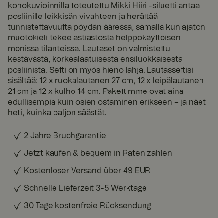
kohokuvioinnilla toteutettu Mikki Hiiri -siluetti antaa
posliinille leikkisän vivahteen ja herättää
tunnistettavuutta pöydän ääressä, samalla kun ajaton
muotokieli tekee astiastosta helppokäyttöisen
monissa tilanteissa. Lautaset on valmistettu
kestävästä, korkealaatuisesta ensiluokkaisesta
posliinista. Setti on myös hieno lahja. Lautassettisi
sisältää: 12 x ruokalautanen 27 cm, 12 x leipälautanen
21 cm ja 12 x kulho 14 cm. Pakettimme ovat aina
edullisempia kuin osien ostaminen erikseen – ja näet
heti, kuinka paljon säästät.
2 Jahre Bruchgarantie
Jetzt kaufen & bequem in Raten zahlen
Kostenloser Versand über 49 EUR
Schnelle Lieferzeit 3-5 Werktage
30 Tage kostenfreie Rücksendung