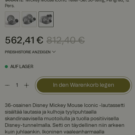
Mickey Mouse Iconic Teller-Set 36-teilig, Perlgrau, 12
VARIANTE
:
Pers.
562,41 €
812,40 €
Aktueller Preis
:
562,41 €
Vorheriger Preis
:
812,40 €
PREISHISTORIE ANZEIGEN
AUF LAGER
In den Warenkorb legen
36-osainen Disney Mickey Mouse Iconic -lautassetti
sisältää lautasia ja kulhoja tyylipuhtaalla
skandinaavisella muotoilulla ja tuolla positiivisella
Disney-tunnelmalla. Setti on täydellinen niin arkeen
kuin juhlaankin. Ikoninen vaaleanharmaalla