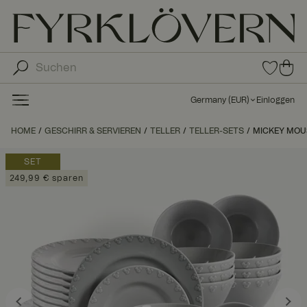
0
0
Arti
Art
kel
ike
in
Germany
(
EUR
)
Einloggen
den
l in
Fav
de
HOME
GESCHIRR & SERVIEREN
TELLER
TELLER-SETS
MICKEY MOUS
orit
n
en
Wa
SET
ren
249,99 € sparen
kor
b