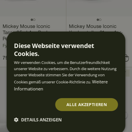
Mickey Mouse Iconic
Mickey Mouse Iconic
Tasse 35 cl 4er-Pack,
Kuchenteller 21 cm 4er-
Perlgrau
Pack, Perlgrau
Diese Webseite verwendet
Fyrklövern
Fyrklövern
Cookies.
Preis
79,60 €
:
79,60 €
Preis
87,60 €
:
87,60 €
Wir verwenden Cookies, um die Benutzerfreundlichkeit
unserer Website zu verbessern. Durch die weitere Nutzung
NEUHEIT
NEUHEIT
unserer Webseite stimmen Sie der Verwendung von
Weitere
Cookies gemäß unserer Cookie-Richtlinie zu.
Informationen
ALLE AKZEPTIEREN
DETAILS ANZEIGEN
Unbedingt
Performan
Targeting
Funktiona