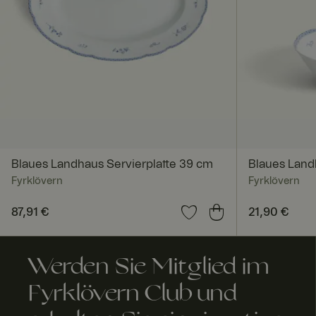
CookieScriptConse
x-ms-routing-nam
ARRAffinitySameSi
Blaues Landhaus Servierplatte 39 cm
Blaues Land
Fyrklövern
Fyrklövern
Preis
87,91 €
:
87,91 €
Preis
21,90 €
:
21,90
FPGSID
Werden Sie Mitglied im
Fyrklövern Club und
RWuid