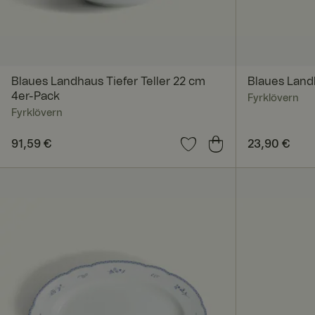
Unbedingt erforderl
Kontoverwaltung. Oh
Blaues Landhaus Tiefer Teller 22 cm
Blaues Land
4er-Pack
Fyrklövern
Name
Fyrklövern
SalesSource
Preis
91,59 €
:
91,59 €
Preis
23,90 €
:
23,90
_va
geoipCountry