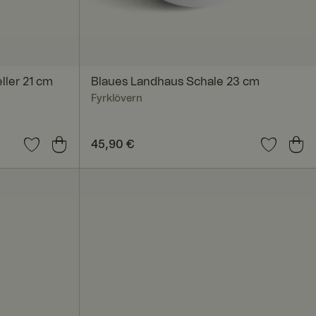
nmeldung und die
rwendet werden.
ler 21 cm
Blaues Landhaus Schale 23 cm
Fyrklövern
Preis
45,90 €
:
45,90 €