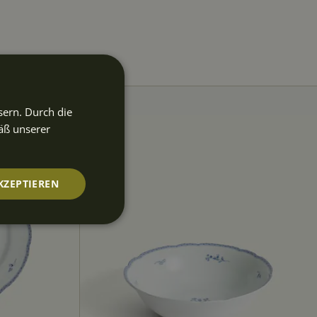
sern. Durch die
äß unserer
KZEPTIEREN
nktionalität