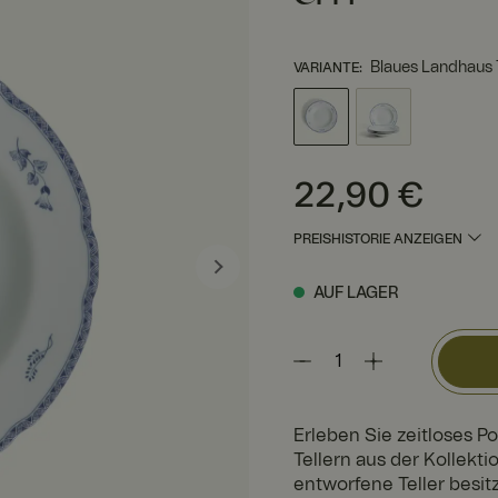
Blaues Landhaus T
VARIANTE
:
Preis
:
22,90 €
22,90 €
PREISHISTORIE ANZEIGEN
AUF LAGER
Erleben Sie zeitloses P
Tellern aus der Kollekt
entworfene Teller besi