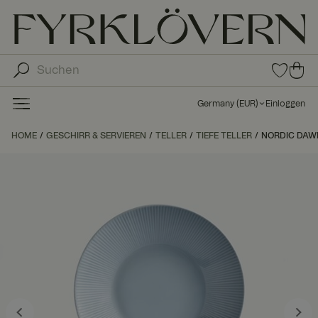
0
0
Arti
Art
kel
ike
in
Germany
(
EUR
)
Einloggen
den
l in
Fav
de
HOME
GESCHIRR & SERVIEREN
TELLER
TIEFE TELLER
NORDIC DAWN
orit
n
en
Wa
ren
kor
b