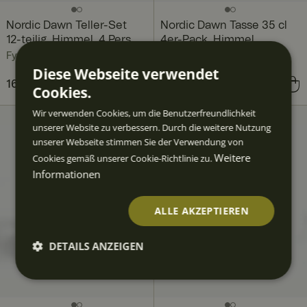
Nordic Dawn Teller-Set
Nordic Dawn Tasse 35 cl
12-teilig, Himmel, 4 Pers.
4er-Pack, Himmel
Fyrklövern
Fyrklövern
Diese Webseite verwendet
Aktueller Preis
161,80 €
218,81 €
:
Preis
59,60 €
:
59,60 €
Cookies.
161,80 €
Vorheriger Preis
:
Wir verwenden Cookies, um die Benutzerfreundlichkeit
218,81 €
unserer Website zu verbessern. Durch die weitere Nutzung
unserer Webseite stimmen Sie der Verwendung von
Weitere
Cookies gemäß unserer Cookie-Richtlinie zu.
Informationen
ALLE AKZEPTIEREN
DETAILS ANZEIGEN
Unbedingt
Performan
Targeting
Funktiona
erforderlic
ce
lität
h