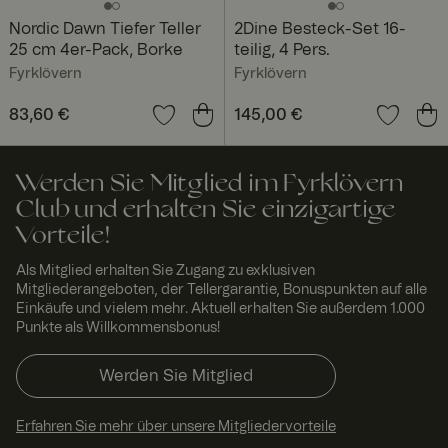
muss
ordnungsg
Nordic Dawn Tiefer Teller
2Dine Besteck-Set 16-
emäß
25 cm 4er-Pack, Borke
teilig, 4 Pers.
funktionier
en.
Fyrklövern
Fyrklövern
x-ms-routing-name
59
Dieses
Micro
Preis
83,60 €
:
83,60 €
Preis
145,00 €
:
145,00 €
Minut
Cookie
soft
.t.my
en 54
wird
visito
Seku
verwendet,
rs.se
nden
um
sicherzust
Werden Sie Mitglied im Fyrklövern
ellen, dass
Club und erhalten Sie einzigartige
die
Browser-
Vorteile!
Session
des
Nutzers in
Als Mitglied erhalten Sie Zugang zu exklusiven
einer
Mitgliederangeboten, der Tellergarantie, Bonuspunkten auf alle
Sitzung auf
Einkäufe und vielem mehr. Aktuell erhalten Sie außerdem 1.000
denselben
Server
Punkte als Willkommensbonus!
gerichtet
wird, um
ein
Werden Sie Mitglied
einheitlich
es
Nutzererle
Erfahren Sie mehr über unsere Mitgliedervorteile
bnis zu