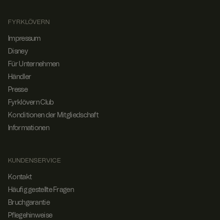
erhalten.
ARRAffinitySameSite
Sessi
Wenn Sie
Micro
on
Microsoft
soft
FYRKLÖVERN
Azure als
Corp
Hosting-
orati
Impressum
Plattform
on
.t.my
verwenden
Disney
visito
und den
Für Unternehmen
rs.se
Lastenaus
gleich
Händler
aktivieren,
stellt
Presse
dieses
Cookie
Fyrklövern Club
sicher,
Konditionen der Mitgliedschaft
dass
Anforderu
Informationen
ngen von
einer
Besucher-
Browsersit
KUNDENSERVICE
zung
immer von
demselben
Kontakt
Server im
Häufig gestellte Fragen
Cluster
verarbeitet
Bruchgarantie
werden.
Pflegehinweise