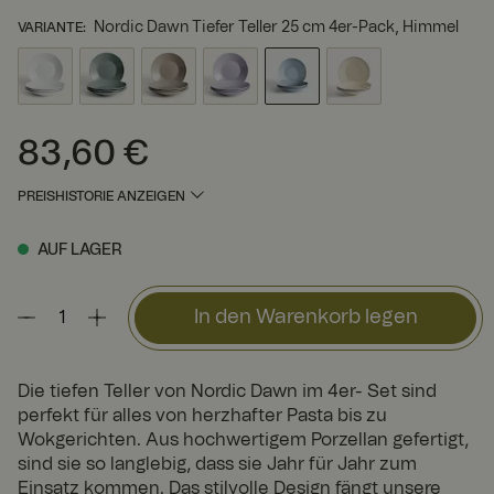
Nordic Dawn Tiefer Teller 25 cm 4er-Pack, Himmel
VARIANTE
:
83,60 €
Preis
:
83,60 €
PREISHISTORIE ANZEIGEN
AUF LAGER
In den Warenkorb legen
Die tiefen Teller von Nordic Dawn im 4er- Set sind
perfekt für alles von herzhafter Pasta bis zu
Wokgerichten. Aus hochwertigem Porzellan gefertigt,
sind sie so langlebig, dass sie Jahr für Jahr zum
Einsatz kommen. Das stilvolle Design fängt unsere