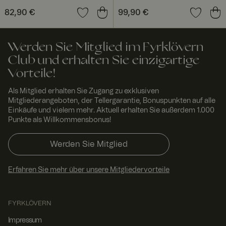
des Nutzers
Preis
82,90 €
:
82,90 €
Preis
99,90 €
:
99,90 €
bezüglich der
Verwendung
von Cookies
auf der
Website zu
Werden Sie Mitglied im Fyrklövern
erinnern.
Club und erhalten Sie einzigartige
geoipCountry
www.
1 Jahr
Norce country
Vorteile!
fyrklo
1
identification
vern.
Mona
cookie
com
t
Als Mitglied erhalten Sie Zugang zu exklusiven
Mitgliederangeboten, der Tellergarantie, Bonuspunkten auf alle
RWuid
www.
Sitzu
Norce product
Einkäufe und vielem mehr. Aktuell erhalten Sie außerdem 1.000
fyrklo
ng
recommendat
vern.
ion service
Punkte als Willkommensbonus!
com
_va
1 Jahr
Voyado
Voya
Werden Sie Mitglied
abandoned
do
www.
cart cookie
fyrklo
Erfahren Sie mehr über unsere Mitgliedervorteile
vern.
com
FPGSID
29
Dieses Cookie
Googl
Minut
dient dazu,
e
FYRKLÖVERN
.fyrkl
en 55
den
overn
Seku
Benutzersitzu
Impressum