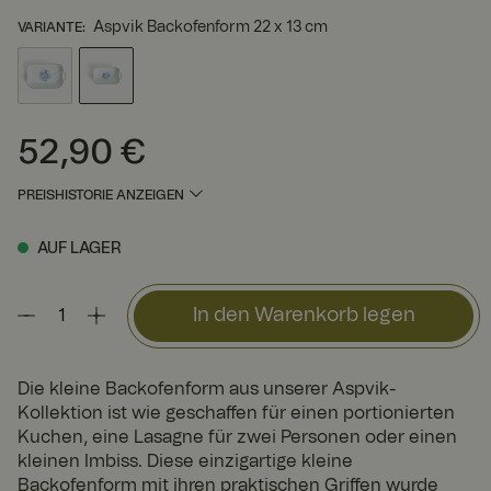
Aspvik Backofenform 22 x 13 cm
VARIANTE
:
52,90 €
Preis
:
52,90 €
PREISHISTORIE ANZEIGEN
AUF LAGER
In den Warenkorb legen
Die kleine Backofenform aus unserer Aspvik-
Kollektion ist wie geschaffen für einen portionierten
Kuchen, eine Lasagne für zwei Personen oder einen
kleinen Imbiss. Diese einzigartige kleine
Backofenform mit ihren praktischen Griffen wurde