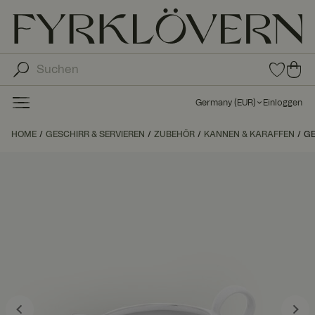
0
0
Arti
Art
kel
ike
in
Germany
(
EUR
)
Einloggen
den
l in
Fav
de
HOME
GESCHIRR & SERVIEREN
ZUBEHÖR
KANNEN & KARAFFEN
orit
GE
n
en
Wa
ren
kor
b