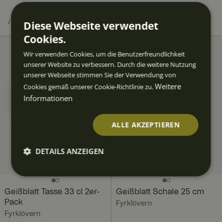
Andere Kunden kauften auch
Diese Webseite verwendet
Cookies.
Wir verwenden Cookies, um die Benutzerfreundlichkeit
unserer Website zu verbessern. Durch die weitere Nutzung
unserer Webseite stimmen Sie der Verwendung von
Weitere
Cookies gemäß unserer Cookie-Richtlinie zu.
Informationen
ALLE AKZEPTIEREN
DETAILS ANZEIGEN
Unbedi
Perfor
Targeti
Funktio
Unklass
ngt
mance
ng
nalität
ifizierte
erforde
Geißblatt Tasse 33 cl 2er-
Geißblatt Schale 25 cm
rlich
Pack
Fyrklövern
Fyrklövern