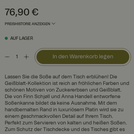
76,90 €
Preis
:
76,90 €
PREISHISTORIE ANZEIGEN
AUF LAGER
In den Warenkorb legen
Lassen Sie die Soße auf dem Tisch erblühen! Die
Geißblatt-Kollektion ist reich an fröhlichen Farben und
schönen Motiven von Zuckererbsen und Geißblatt.
Die von Finn Schjøll und Anna Handell entworfene
Soßenkanne bildet da keine Ausnahme. Mit dem
handbemalten Rand in luxuriösem Platin wird sie zu
einem geschmackvollen Detail auf Ihrem Tisch.
Perfekt zum Servieren von kalten und heißen Soßen.
Zum Schutz der Tischdecke und des Tisches gibt es