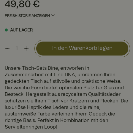
49,80 €
Preis
:
49,80 €
PREISHISTORIE ANZEIGEN
AUF LAGER
In den Warenkorb legen
Unsere Tisch-Sets Dine, entworfen in
Zusammenarbeit mit Lind DNA, umrahmen Ihren
gedeckten Tisch auf stilvolle und praktische Weise.
Die weiche Form bietet optimalen Platz für Glas und
Besteck. Hergestellt aus recyceltem Qualitätsleder
schützen sie Ihren Tisch vor Kratzern und Flecken. Die
luxuriöse Haptik des Leders und die reine,
austernweiße Farbe verleihen Ihrem Gedeck die
richtige Basis. Perfekt in Kombination mit den
Serviettenringen Loop!