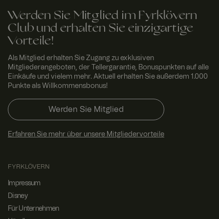
ngen für
Besucher-
Werden Sie Mitglied im Fyrklövern
Cookies zu
Club und erhalten Sie einzigartige
speichern.
Das
Vorteile!
Cookie-
Banner
von
Als Mitglied erhalten Sie Zugang zu exklusiven
Cookie-
Mitgliederangeboten, der Tellergarantie, Bonuspunkten auf alle
Script.com
Einkäufe und vielem mehr. Aktuell erhalten Sie außerdem 1.000
muss
ordnungsg
Punkte als Willkommensbonus!
emäß
funktionier
en.
Werden Sie Mitglied
x-ms-routing-name
59
Dieses
Micro
Minut
Cookie
soft
Erfahren Sie mehr über unsere Mitgliedervorteile
.t.my
en 54
wird
visito
Seku
verwendet,
rs.se
nden
um
sicherzust
ellen, dass
FYRKLÖVERN
die
Browser-
Impressum
Session
des
Disney
Nutzers in
Für Unternehmen
einer
Sitzung auf