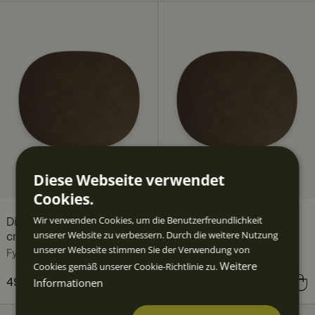
Diese Webseite verwendet
Cookies.
Wir verwenden Cookies, um die Benutzerfreundlichkeit
Dine Tisch-Set 43 x 35
Dine Tisch-Set 43 x 35
unserer Website zu verbessern. Durch die weitere Nutzung
cm, Caviar 2-pc
cm, Caviar
unserer Webseite stimmen Sie der Verwendung von
Fyrklövern
Fyrklövern
Weitere
Cookies gemäß unserer Cookie-Richtlinie zu.
Informationen
Preis
49,80 €
:
49,80 €
Preis
24,89 €
:
24,89 €