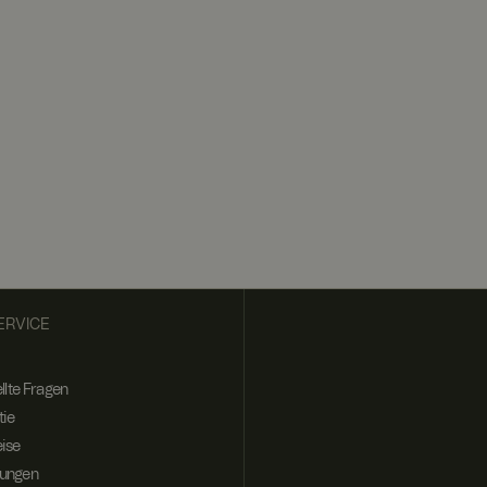
ionieren.
e Browser-Session
t wird, um ein
n und den
ss Anforderungen
Server im Cluster
ERVICE
er
llte Fragen
tie
ise
ungen