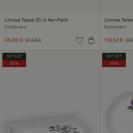
Unbedingt erforderl
Kontoverwaltung. Oh
Linnea Tasse 35 cl 4er-Pack
Linnea Teller
Fyrklövern
Fyrklövern
Name
Aktueller Preis
45,80 €
91,59 €
:
45,80 €
Vorheriger Preis
:
Aktueller Pr
119,52 €
298
91,59 €
298,80 €
SalesSource
OUTLET
OUTLET
60%
50%
_va
geoipCountry
CookieScriptConse