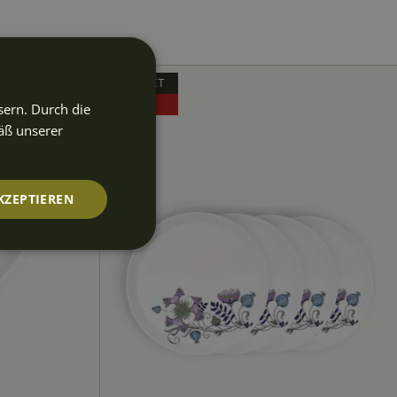
OUTLET
50%
sern. Durch die
äß unserer
KZEPTIEREN
nktionalität