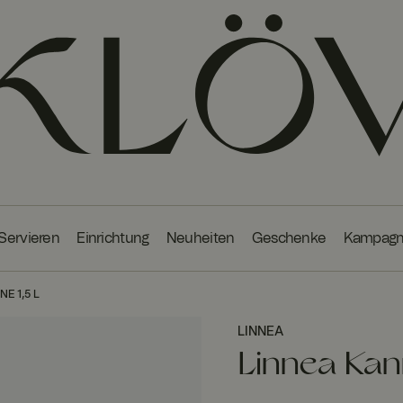
 Servieren
Einrichtung
Neuheiten
Geschenke
Kampag
E 1,5 L
LINNEA
OUTLET
Linnea Kann
40%