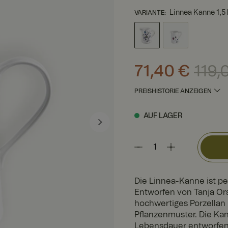
Linnea Kanne 1,5 
VARIANTE
:
Aktueller Preis
:
71,40 €
V
71,40 €
119,
PREISHISTORIE ANZEIGEN
AUF LAGER
Die Linnea-Kanne ist pe
Entworfen von Tanja Ors
hochwertiges Porzellan
Pflanzenmuster. Die Kan
Lebensdauer entworfen.