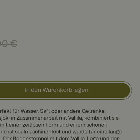
l
orheriger Preis
:
119,00 €
00 €
In den Warenkorb legen
rfekt für Wasser, Saft oder andere Getränke.
joki in Zusammenarbeit mit Vallila, kombiniert sie
 mit einer zeitlosen Form und einem schönen
ne ist spülmaschinenfest und wurde für eine lange
 Der Bodenstempel mit dem Vallila-Logo und der