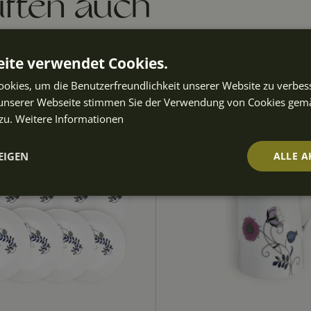
ften auch
ite verwendet Cookies.
OUTLET
50%
okies, um die Benutzerfreundlichkeit unserer Website zu verbes
unserer Webseite stimmen Sie der Verwendung von Cookies gem
zu.
Weitere Informationen
EIGEN
ALLE A
t
Performance
Targeting
Fu
ch
Unbedingt erforderlich
Performance
Targeting
Funktionalität