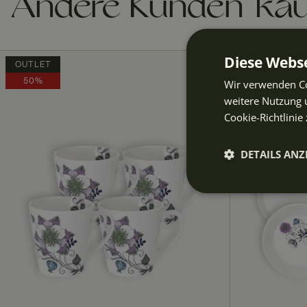
Andere Kunden kau
Diese Webse
OUTLET
OUTLET
50%
60%
Wir verwenden Co
weitere Nutzung 
Cookie-Richtlinie 
DETAILS ANZ
Unbeding
erforderli