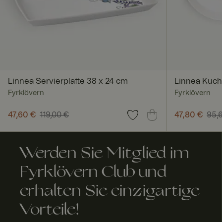
x-ms-routing-nam
Linnea Servierplatte 38 x 24 cm
Linnea Kuch
Fyrklövern
Fyrklövern
ARRAffinitySameSi
Aktueller Preis
47,60 €
119,00 €
:
47,60 €
Vorheriger Preis
:
Aktueller Pr
47,80 €
95,
119,00 €
95,60 €
Werden Sie Mitglied im
FPGSID
Fyrklövern Club und
erhalten Sie einzigartige
RWuid
Vorteile!