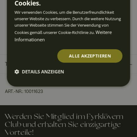
Cookies.
Jetzt kaufen & bequem in Raten zahlen
Wir verwenden Cookies, um die Benutzerfreundlichkeit
unserer Website zu verbessern. Durch die weitere Nutzung
Kostenloser Versand über 49 EUR
unserer Webseite stimmen Sie der Verwendung von
Schnelle Lieferzeit 3-5 Werktage
Weitere
Cookies gemäß unserer Cookie-Richtlinie zu.
Informationen
30 Tage kostenfreie Rücksendung
ALLE AKZEPTIEREN
TECHNISCHE DATEN
DETAILS ANZEIGEN
Unbedingt
Performan
Targeting
Funktiona
erforderlic
ce
lität
ART.-NR.
:
10011623
h
Werden Sie Mitglied im Fyrklövern
Club und erhalten Sie einzigartige
Vorteile!
Unbedingt erforderlich
Performance