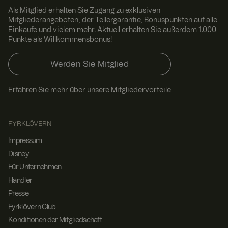
Als Mitglied erhalten Sie Zugang zu exklusiven
Targeting
Funktionalität
Mitgliederangeboten, der Tellergarantie, Bonuspunkten auf alle
Einkäufe und vielem mehr. Aktuell erhalten Sie außerdem 1.000
Unbedingt erforderliche Cookies ermöglichen wesentliche
Punkte als Willkommensbonus!
Kernfunktionen der Website wie die Benutzeranmeldung
und die Kontoverwaltung. Ohne die unbedingt
erforderlichen Cookies kann die Website nicht
Werden Sie Mitglied
ordnungsgemäß verwendet werden.
Anbie
Ablau
Erfahren Sie mehr über unsere Mitgliedervorteile
ter /
Beschreibu
Name
fdatu
Dom
ng
m
äne
SalesSource
www.
1 Jahr
Norce in-
FYRKLÖVERN
fyrklo
1
store sales
vern.
Mona
cookie
Impressum
com
t
Disney
_va
www.
11
Voyado
Für Unternehmen
fyrklo
Mona
abandoned
vern.
te 4
cart cookie
Händler
com
Woch
en
Presse
Fyrklövern Club
geoipCountry
www.
1 Jahr
Norce
fyrklo
1
country
Google Privacy Policy
Konditionen der Mitgliedschaft
vern.
Mona
identificati