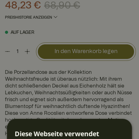
48,23 €
68,90 €
Aktueller Preis
:
48,23 €
Vorheriger Preis
:
68,90 €
PREISHISTORIE ANZEIGEN
AUF LAGER
In den Warenkorb legen
Die Porzellandose aus der Kollektion
Weihnachtsfreude ist überaus nützlich: Mit ihrem
dicht schließenden Deckel aus Eichenholz hält sie
Lebkuchen, Weihnachtssüßigkeiten oder auch Nüsse
frisch und eignet sich außerdem hervorragend als
Blumentopf für weihnachtlich duftende Hyazinthen!
Diese von Anne Rooslien entworfene Dose verbindet
hochwertige Qualität mit dem charmanten Motiv
eines Weihnachtswichtels mit Laterne und einer
Diese Webseite verwendet
Hofkatze.