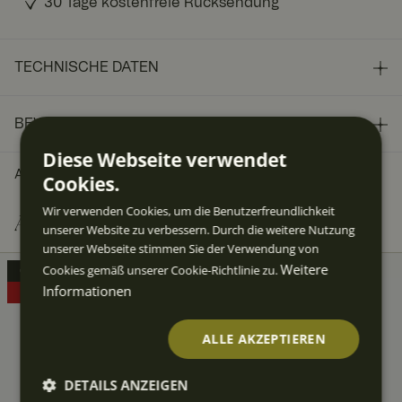
30 Tage kostenfreie Rücksendung
TECHNISCHE DATEN
BEWERTUNGEN
Diese Webseite verwendet
ART.-NR.
:
10013571
Cookies.
Wir verwenden Cookies, um die Benutzerfreundlichkeit
Andere Kunden kauften auch
unserer Website zu verbessern. Durch die weitere Nutzung
unserer Webseite stimmen Sie der Verwendung von
Weitere
Cookies gemäß unserer Cookie-Richtlinie zu.
OUTLET
OUTLET
Informationen
50%
50%
ALLE AKZEPTIEREN
DETAILS ANZEIGEN