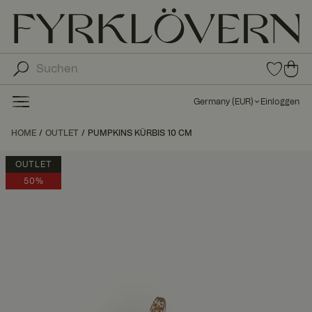
0
0
Arti
Art
kel
ike
in
Germany
(
EUR
)
Einloggen
den
l in
Fav
de
HOME
OUTLET
PUMPKINS KÜRBIS 10 CM
orit
n
en
Wa
OUTLET
ren
50%
kor
b