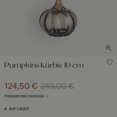
Pumpkins Kürbis 10 cm
124,50 €
249,00 €
Aktueller Preis
:
124,50 €
Vorheriger Preis
:
249,00 €
PREISHISTORIE ANZEIGEN
AUF LAGER