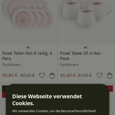
Rosé Teller-Set 8-teilig, 4
Rosé Tasse 35 cl 4er-
Pers.
Pack
Fyrklövern
Fyrklövern
Aktueller Preis
93,60 €
187,20 €
:
Aktueller Preis
45,80 €
91,59 €
:
93,60 €
Vorheriger Preis
:
45,80 €
Vorheriger Preis
:
187,20 €
91,59 €
OUTLET
EXTRA10
OUTLET
EXTRA10
Diese Webseite verwendet
40%
40%
Cookies.
Wir verwenden Cookies, um die Benutzerfreundlichkeit