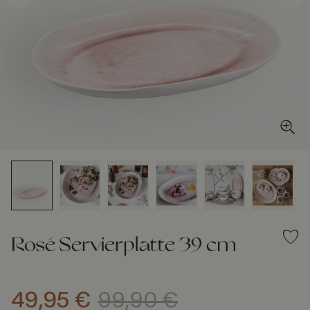
Rosé Servierplatte 39 cm
49,95 €
99,90 €
Aktueller Preis
:
49,95 €
Vorheriger Preis
:
99,90 €