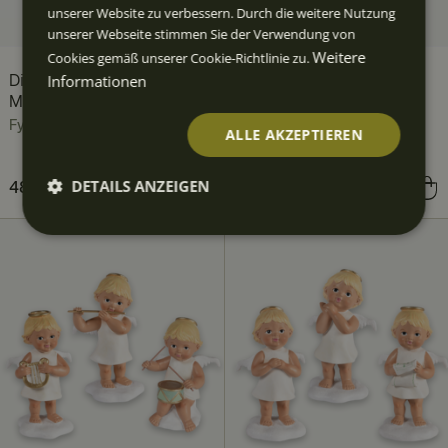
unserer Website zu verbessern. Durch die weitere Nutzung
unserer Webseite stimmen Sie der Verwendung von
Weitere
Cookies gemäß unserer Cookie-Richtlinie zu.
Informationen
Disneys Show Micky
Winterglow
Maus und Pluto am Flügel
Weihnachtsbaumkugeln
Beige, Rosa, 24er-Pack
Fyrklövern
ALLE AKZEPTIEREN
Fyrklövern
DETAILS ANZEIGEN
Preis
488,99 €
:
488,99 €
Preis
139,00 €
:
139,00 €
Unbedingt
Performan
Targeting
Funktiona
erforderlic
ce
lität
h
Unbedingt erforderlich
Performance
Targeting
Funktionalität