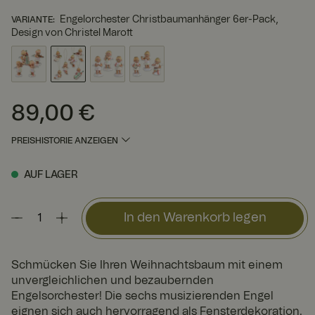
Engelorchester Christbaumanhänger 6er-Pack,
VARIANTE
:
Design von Christel Marott
89,00 €
Preis
:
89,00 €
PREISHISTORIE ANZEIGEN
AUF LAGER
In den Warenkorb legen
Schmücken Sie Ihren Weihnachtsbaum mit einem
unvergleichlichen und bezaubernden
Engelsorchester! Die sechs musizierenden Engel
eignen sich auch hervorragend als Fensterdekoration.