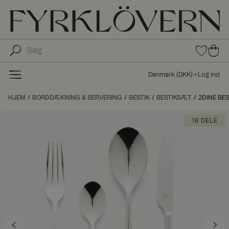
0
0
var
var
e i
er i
fav
Denmark
(
DKK
)
Log ind
oritt
ind
er
kø
HJEM
BORDDÆKNING & SERVERING
BESTIK
BESTIKSÆT
2DINE BES
bs
kur
16 DELE
ve
n