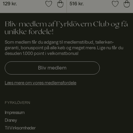
Load
Pris
129 kr.
:
129 kr.
Pris
516 kr.
:
516 kr.
Balancer-
softwaren.
FPGSID
29
Denne cookie
Googl
Bliv medlem af Fyrklövern Club og få
minut
bruges til at
e
.fyrkl
ter
bevare
unikke fordele!
overn
53
brugersession
.com
seku
stilstanden på
nder
tværs af
Som medlem får du adgang til medlemstilbud, tallerken-
sideanmodnin
garanti, bonuspoint på alle køb og meget mere. Lige nu får du
ger.
desuden 1.000 point i velkomstbonus!
currency
www.
1 år 1
Bruges til at
fyrklo
måne
huske valgt
Bliv medlem
vern.
d
valuta.
com
_dcid
1 år 1
Denne cookie
Googl
Læs mere om vores medlemsfordele
måne
bruges til at
e
.fyrkl
d
identificere
overn
enkelte
.com
kunder bag en
FYRKLÖVERN
delt IP-
adresse og
Impressum
anvende
sikkerhedsind
Disney
stillinger på et
pr.
Til Virksomheder
kundebasis.