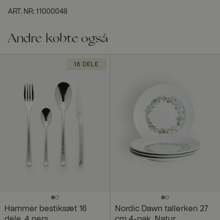
ART. NR
:
11000048
Andre købte også
16 DELE
Hammer bestiksæt 16
Nordic Dawn tallerken 27
dele, 4 pers
cm 4-pak, Natur