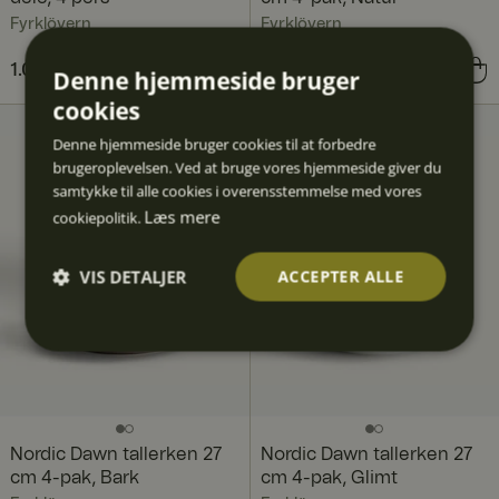
Fyrklövern
Fyrklövern
Pris
1.099 kr.
:
1.099 kr.
Pris
716 kr.
:
716 kr.
Denne hjemmeside bruger
cookies
Denne hjemmeside bruger cookies til at forbedre
brugeroplevelsen. Ved at bruge vores hjemmeside giver du
samtykke til alle cookies i overensstemmelse med vores
Læs mere
cookiepolitik.
VIS DETALJER
ACCEPTER ALLE
Absolut
Ydeevn
Målretn
Funktio
Uklassif
nødven
e
ing
nalitet
icered
dige
e
Nordic Dawn tallerken 27
Nordic Dawn tallerken 27
cm 4-pak, Bark
cm 4-pak, Glimt