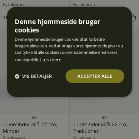
Fyrklövern
Fyrklövern
Pris
1.699 kr.
:
1.699 kr.
Pris
949 kr.
:
949 kr.
Denne hjemmeside bruger
cookies
Denne hjemmeside bruger cookies til at forbedre
brugeroplevelsen. Ved at bruge vores hjemmeside giver du
samtykke til alle cookies i overensstemmelse med vores
Læs mere
cookiepolitik.
VIS DETALJER
ACCEPTER ALLE
Absolut
Ydeevn
Målretn
Funktio
Uklassif
nødven
e
ing
nalitet
icered
dige
e
Juleminder skål 27 cm,
Juleminder skål 22 cm,
Minder
Traditioner
Fyrklövern
Fyrklövern