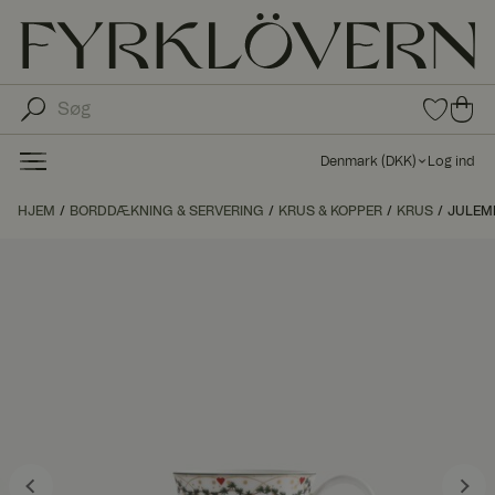
0
0
var
var
e i
er i
fav
Denmark
(
DKK
)
Log ind
oritt
ind
er
kø
HJEM
BORDDÆKNING & SERVERING
KRUS & KOPPER
KRUS
JULEMI
bs
kur
ve
n