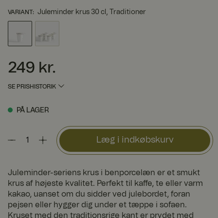
Juleminder krus 30 cl, Traditioner
VARIANT
:
249 kr.
Pris
:
249 kr.
SE PRISHISTORIK
PÅ LAGER
Læg i indkøbskurv
Juleminder-seriens krus i benporcelæn er et smukt
krus af højeste kvalitet. Perfekt til kaffe, te eller varm
kakao, uanset om du sidder ved julebordet, foran
pejsen eller hygger dig under et tæppe i sofaen.
Kruset med den traditionsrige kant er prydet med