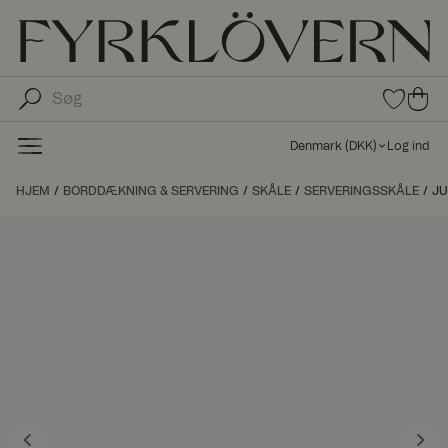
0
0
var
var
e i
er i
fav
Denmark
(
DKK
)
Log ind
oritt
ind
er
kø
HJEM
BORDDÆKNING & SERVERING
SKÅLE
SERVERINGSSKÅLE
JU
bs
kur
ve
n