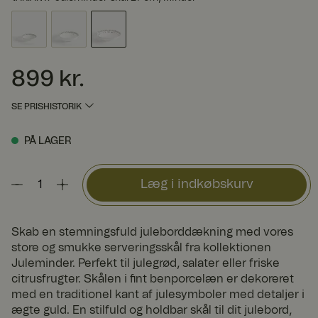
899 kr.
Pris
:
899 kr.
SE PRISHISTORIK
PÅ LAGER
Læg i indkøbskurv
Skab en stemningsfuld juleborddækning med vores
store og smukke serveringsskål fra kollektionen
Juleminder. Perfekt til julegrød, salater eller friske
citrusfrugter. Skålen i fint benporcelæn er dekoreret
med en traditionel kant af julesymboler med detaljer i
ægte guld. En stilfuld og holdbar skål til dit julebord,