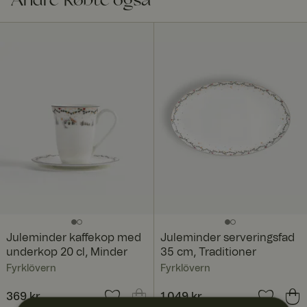
Andre købte også
Juleminder kaffekop med
Juleminder serveringsfad
underkop 20 cl, Minder
35 cm, Traditioner
Fyrklövern
Fyrklövern
Pris
369 kr.
:
369 kr.
Pris
1.049 kr.
:
1.049 kr.