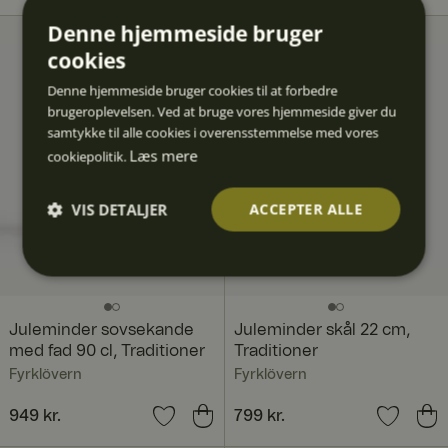
Denne hjemmeside bruger
cookies
Denne hjemmeside bruger cookies til at forbedre
brugeroplevelsen. Ved at bruge vores hjemmeside giver du
samtykke til alle cookies i overensstemmelse med vores
Læs mere
cookiepolitik.
VIS DETALJER
ACCEPTER ALLE
Absolut
Ydeevn
Målretn
Funktio
Uklassif
nødven
e
ing
nalitet
icered
dige
e
Juleminder sovsekande
Juleminder skål 22 cm,
med fad 90 cl, Traditioner
Traditioner
Fyrklövern
Fyrklövern
Pris
949 kr.
:
949 kr.
Pris
799 kr.
:
799 kr.
Absolut nødvendige
Ydeevne
Målretning