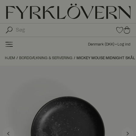
0
0
var
var
e i
er i
fav
Denmark
(
DKK
)
Log ind
oritt
ind
er
kø
HJEM
BORDDÆKNING & SERVERING
MICKEY MOUSE MIDNIGHT SKÅL 
bs
kur
ve
n