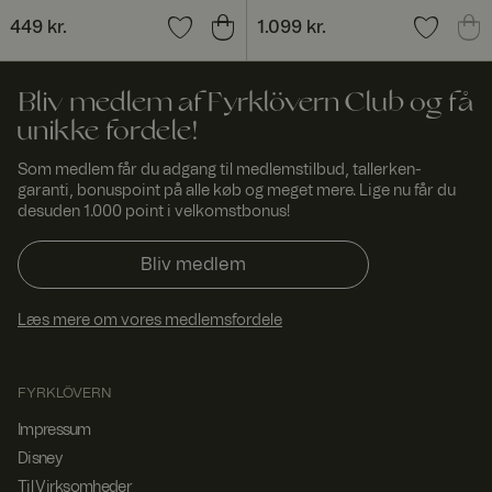
Load
Pris
449 kr.
:
449 kr.
Pris
1.099 kr.
:
1.099 kr.
Balancer-
softwaren.
FPGSID
29
Denne cookie
Googl
minut
bruges til at
e
Bliv medlem af Fyrklövern Club og få
.fyrkl
ter
bevare
unikke fordele!
overn
53
brugersession
.com
seku
stilstanden på
nder
tværs af
Som medlem får du adgang til medlemstilbud, tallerken-
sideanmodnin
garanti, bonuspoint på alle køb og meget mere. Lige nu får du
ger.
desuden 1.000 point i velkomstbonus!
currency
www.
1 år 1
Bruges til at
fyrklo
måne
huske valgt
vern.
d
valuta.
Bliv medlem
com
_dcid
1 år 1
Denne cookie
Googl
Læs mere om vores medlemsfordele
måne
bruges til at
e
.fyrkl
d
identificere
overn
enkelte
.com
kunder bag en
delt IP-
FYRKLÖVERN
adresse og
anvende
Impressum
sikkerhedsind
stillinger på et
Disney
pr.
Til Virksomheder