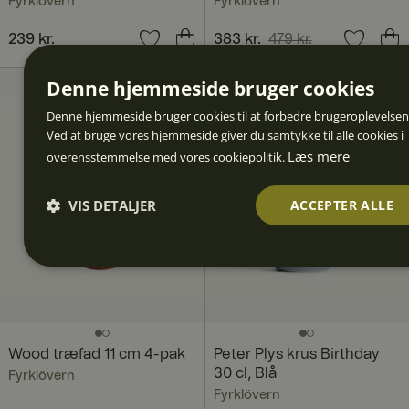
Fyrklövern
Fyrklövern
Pris
239 kr.
:
239 kr.
Nuværende pris
383 kr.
479 kr.
:
383 kr.
Tidligere pris
:
479 kr.
Denne hjemmeside bruger cookies
Denne hjemmeside bruger cookies til at forbedre brugeroplevelsen
Ved at bruge vores hjemmeside giver du samtykke til alle cookies i
Læs mere
overensstemmelse med vores cookiepolitik.
VIS DETALJER
ACCEPTER ALLE
Absolut
Ydeevne
Målretnin
Funktion
Uklassif
nødvendi
g
alitet
erede
ge
Wood træfad 11 cm 4-pak
Peter Plys krus Birthday
30 cl, Blå
Fyrklövern
Fyrklövern