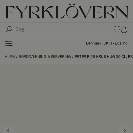
0
0
var
var
e i
er i
fav
Denmark
(
DKK
)
Log ind
oritt
ind
er
kø
HJEM
BORDDÆKNING & SERVERING
PETER PLYS KRUS HUG 30 CL, B
bs
kur
ve
n