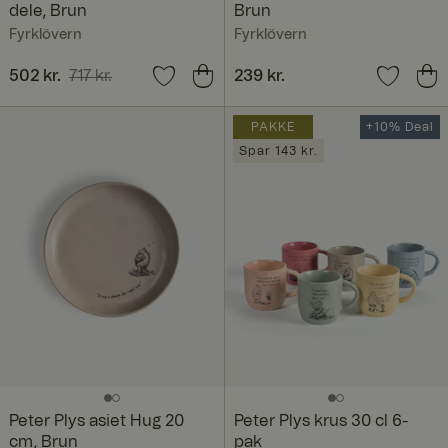
dele, Brun
Brun
Fyrklövern
Fyrklövern
Nuværende pris
502 kr.
717 kr.
:
Pris
239 kr.
:
239 kr.
502 kr.
Tidligere pris
:
717 kr.
PAKKE
+10% Deal
Spar 143 kr.
Peter Plys asiet Hug 20
Peter Plys krus 30 cl 6-
cm, Brun
pak