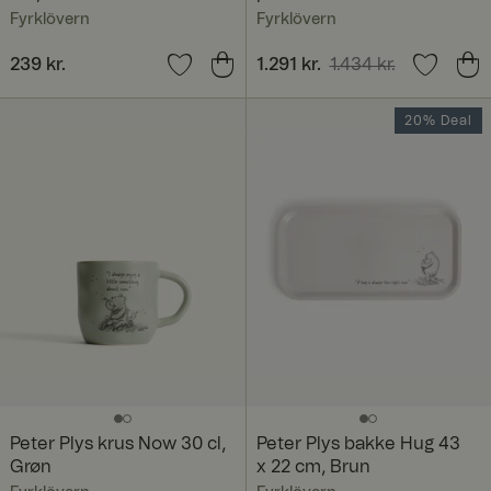
Fyrklövern
Fyrklövern
Pris
239 kr.
:
239 kr.
Nuværende pris
1.291 kr.
1.434 kr.
:
1.291 kr.
Tidligere pris
:
1.434 kr.
20% Deal
Peter Plys krus Now 30 cl,
Peter Plys bakke Hug 43
Grøn
x 22 cm, Brun