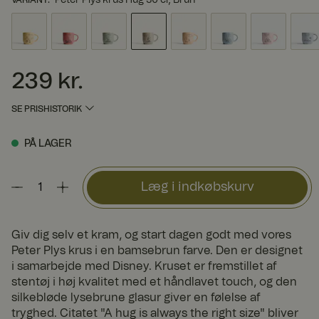
239 kr.
Pris
:
239 kr.
SE PRISHISTORIK
PÅ LAGER
Læg i indkøbskurv
Giv dig selv et kram, og start dagen godt med vores
Peter Plys krus i en bamsebrun farve. Den er designet
i samarbejde med Disney. Kruset er fremstillet af
stentøj i høj kvalitet med et håndlavet touch, og den
silkebløde lysebrune glasur giver en følelse af
tryghed. Citatet "A hug is always the right size" bliver