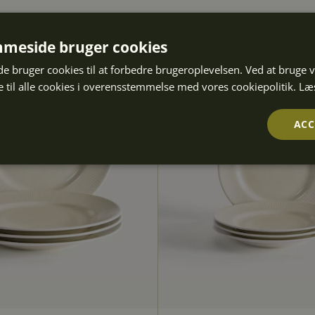
NYHED
meside bruger cookies
 bruger cookies til at forbedre brugeroplevelsen. Ved at bruge
 til alle cookies i overensstemmelse med vores cookiepolitik.
Læ
ACC
Ydeevne
Målretning
Funktionalitet
olut nødvendige
Ydeevne
Målretning
Funktionalitet
Uklassifice
cookies muliggør hjemmesidens grundlæggende funktionalitet såsom brugerlogin og k
e bruges korrekt uden de absolut nødvendige cookies.