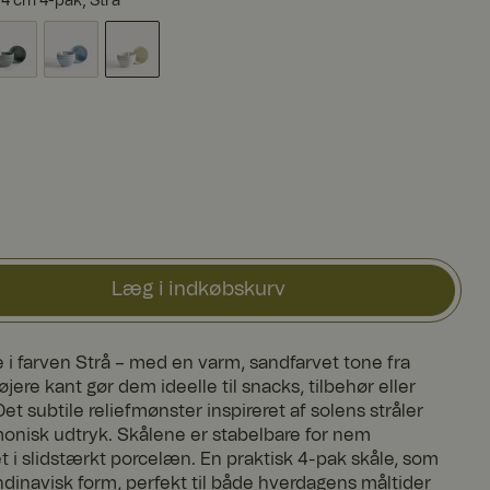
14 cm 4-pak, Strå
Læg i indkøbskurv
 i farven Strå – med en varm, sandfarvet tone fra
jere kant gør dem ideelle til snacks, tilbehør eller
et subtile reliefmønster inspireret af solens stråler
rmonisk udtryk. Skålene er stabelbare for nem
t i slidstærkt porcelæn. En praktisk 4-pak skåle, som
ndinavisk form, perfekt til både hverdagens måltider