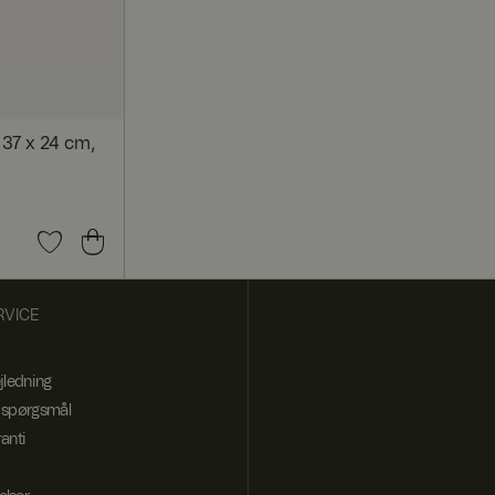
 en delt IP-adresse
Det er nødvendigt
37 x 24 cm,
ysninger om, hvordan
m slutbrugeren
VICE
jledning
 spørgsmål
anti