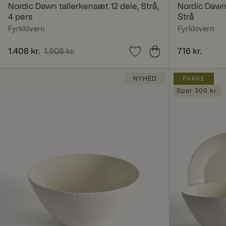
Nordic Dawn tallerkensæt 12 dele, Strå,
Nordic Dawn 
4 pers
Strå
Navn
Fyrklövern
Fyrklövern
Nuværende pris
1.408 kr.
1.908 kr.
:
1.408 kr.
Tidligere pris
:
Pris
716 kr.
:
716 kr.
CookieScriptConse
1.908 kr.
NYHED
PAKKE
Spar 300 kr.
x-ms-routing-nam
SERVERID
FPGSID