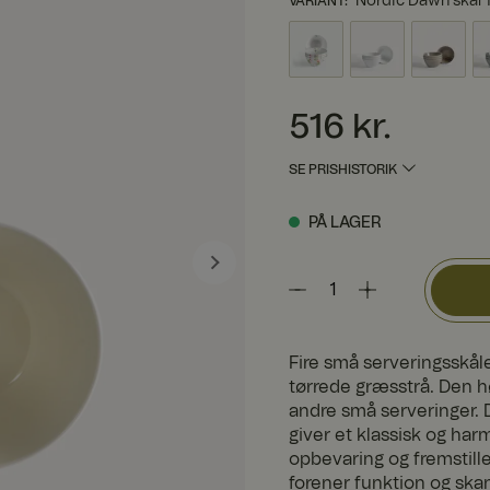
Nordic Dawn skål 
VARIANT
:
Pris
:
516 kr.
516 kr.
SE PRISHISTORIK
PÅ LAGER
Fire små serveringsskåle
tørrede græsstrå. Den hø
andre små serveringer. D
giver et klassisk og ha
opbevaring og fremstille
forener funktion og ska