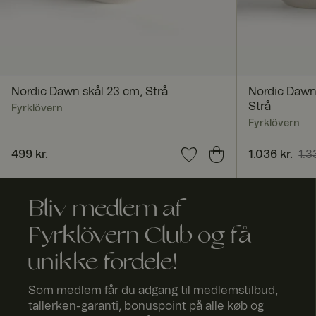
currency
_dcid
Nordic Dawn skål 23 cm, Strå
Nordic Dawn
Strå
Fyrklövern
ASP.NET_SessionId
Fyrklövern
Pris
499 kr.
:
499 kr.
Nuværende 
1.036 kr.
1.3
1.336 kr.
RWuid
Bliv medlem af
Fyrklövern Club og få
culture
unikke fordele!
Som medlem får du adgang til medlemstilbud,
geoipCountry
tallerken-garanti, bonuspoint på alle køb og