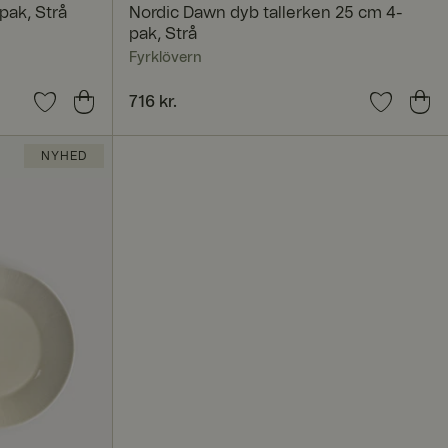
pak, Strå
Nordic Dawn dyb tallerken 25 cm 4-
pak, Strå
Fyrklövern
Pris
716 kr.
:
716 kr.
t huske præferencer
-Script.com
NYHED
on er rettet til den
nt brugeroplevelse.
 den server, der
AProxy Load
n på tværs af