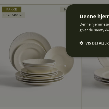
PAKKE
NYHED
Denne hjem
Spar 500 kr.
Denne hjemmeside
giver du samtykke
VIS DETALJER
Absolut
nødvendige
Abs
Absolut nødvendige 
Hjemmesiden kan ikk