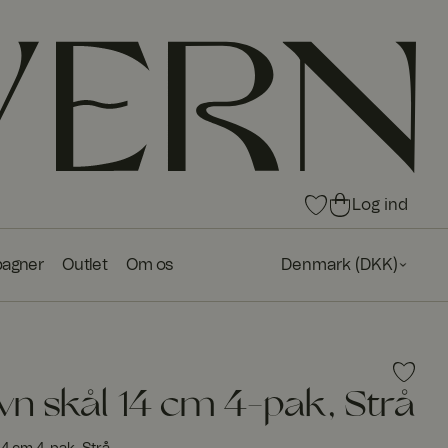
0
0
Log ind
var
var
e i
er i
agner
Outlet
Om os
Denmark
(
DKK
)
fav
ind
ori
kø
tte
bs
r
kur
ve
n
NYHED
n skål 14 cm 4-pak, Strå