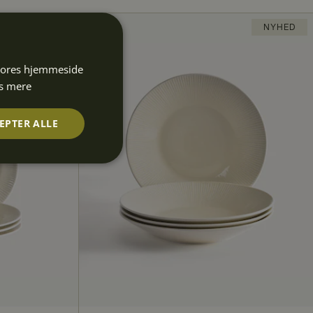
NYHED
NYHED
 vores hjemmeside
s mere
EPTER ALLE
Uklassificerede
rede
ontoadministration.