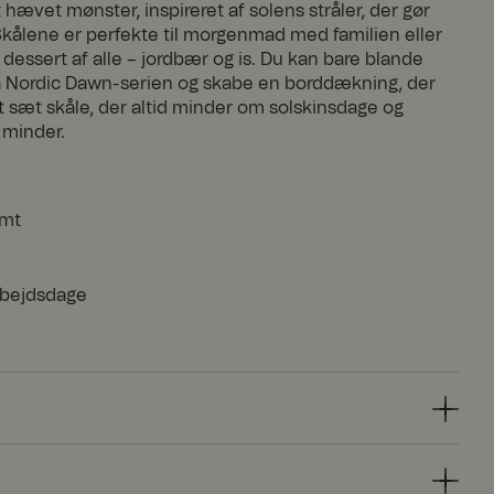
hævet mønster, inspireret af solens stråler, der gør
Skålene er perfekte til morgenmad med familien eller
essert af alle – jordbær og is. Du kan bare blande
 Nordic Dawn-serien og skabe en borddækning, der
Et sæt skåle, der altid minder om solskinsdage og
e minder.
emt
arbejdsdage