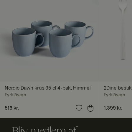
FPGSID
currency
_dcid
ASP.NET_SessionId
Nordic Dawn krus 35 cl 4-pak, Himmel
2Dine bestik
Fyrklövern
Fyrklövern
RWuid
Pris
516 kr.
:
516 kr.
Pris
1.399 kr.
:
1.399 kr
culture
Bliv medlem af