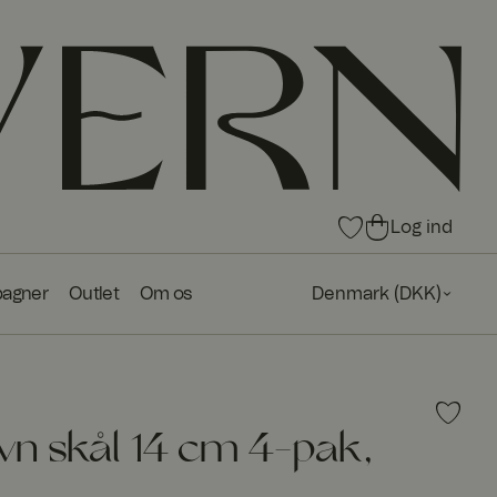
0
0
Log ind
var
var
e i
er i
agner
Outlet
Om os
Denmark
(
DKK
)
fav
ind
ori
kø
tte
bs
r
kur
ve
n
n skål 14 cm 4-pak,