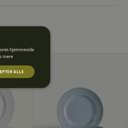
 vores hjemmeside
s mere
EPTER ALLE
Uklassificerede