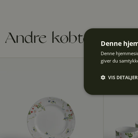
Andre købte også
Denne hjem
Denne hjemmeside
giver du samtykke
VIS DETALJER
Absolut
nødvendige