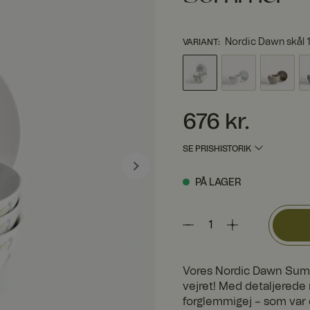
Nordic Dawn skål
VARIANT
:
Pris
:
676 kr.
676 kr.
SE PRISHISTORIK
PÅ LAGER
Vores Nordic Dawn Summ
vejret! Med detaljerede 
forglemmigej – som var 