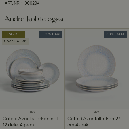
ART. NR
:
11000294
Andre købte også
PAKKE
+10% Deal
30% Deal
Spar 641 kr.
Côte d'Azur tallerkensæt
Côte d'Azur tallerken 27
12 dele, 4 pers
cm 4-pak