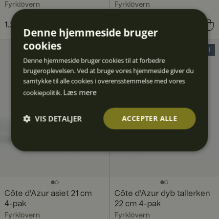
Fyrklövern
Fyrklövern
Nuværende pris
1.267 kr.
1.908 kr.
:
Nuværende pris
501 kr.
716 kr.
:
Denne hjemmeside bruger
1.267 kr.
Tidligere pris
:
501 kr.
Tidligere pris
:
716 kr.
cookies
1.908 kr.
30% Deal
30% Deal
Denne hjemmeside bruger cookies til at forbedre
brugeroplevelsen. Ved at bruge vores hjemmeside giver du
samtykke til alle cookies i overensstemmelse med vores
Læs mere
cookiepolitik.
VIS DETALJER
ACCEPTER ALLE
Absolut
Ydeevn
Målretn
Funktio
Uklassif
nødven
e
ing
nalitet
icered
dige
e
Côte d'Azur asiet 21 cm
Côte d'Azur dyb tallerken
4-pak
22 cm 4-pak
Fyrklövern
Fyrklövern