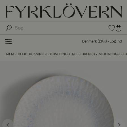
0
0
var
var
e i
er i
fav
Denmark
(
DKK
)
Log ind
oritt
ind
er
kø
HJEM
BORDDÆKNING & SERVERING
TALLERKENER
MIDDAGSTALLE
bs
kur
ve
n