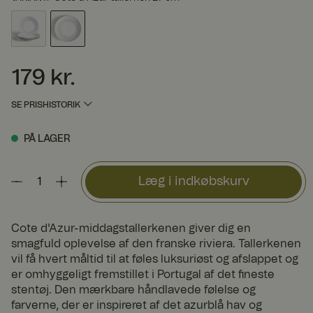
179 kr.
Pris
:
179 kr.
SE PRISHISTORIK
PÅ LAGER
Læg i indkøbskurv
Cote d'Azur-middagstallerkenen giver dig en
smagfuld oplevelse af den franske riviera. Tallerkenen
vil få hvert måltid til at føles luksuriøst og afslappet og
er omhyggeligt fremstillet i Portugal af det fineste
stentøj. Den mærkbare håndlavede følelse og
farverne, der er inspireret af det azurblå hav og