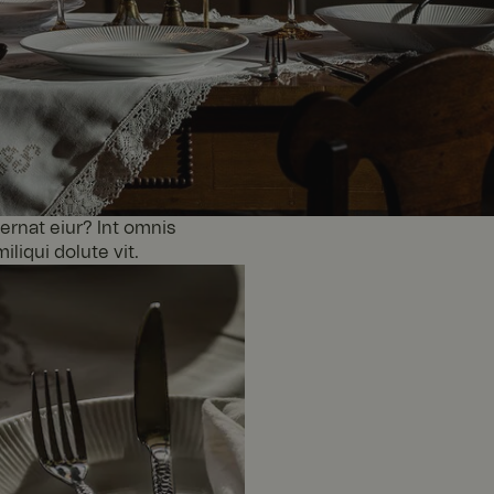
ernat eiur? Int omnis
liqui dolute vit.