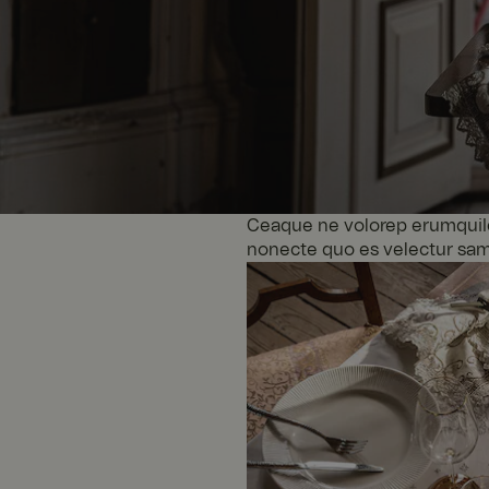
Ceaque ne volorep erumquiIqu
nonecte quo es velectur sam r