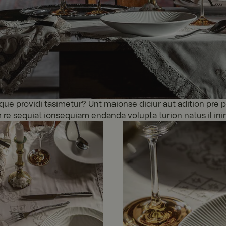
e providi tasimetur? Unt maionse diciur aut adition pre p
e sequiat ionsequiam endanda volupta turion natus il inimi