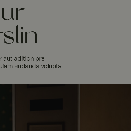
ur -
slin
 aut adition pre
equiam endanda volupta