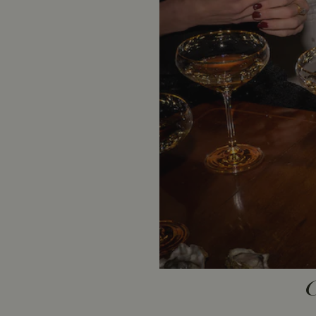
ASP.NET_SessionId
RWuid
culture
geoipCountry
_tt_enable_cookie
__cf_bm