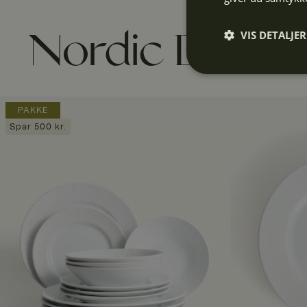
VIS DETALJER
Nordic Dawn 
Absolut
nødvendige
PAKKE
Spar 500 kr.
Abs
Absolut nødvendige 
Hjemmesiden kan ikk
Navn
CookieScriptConse