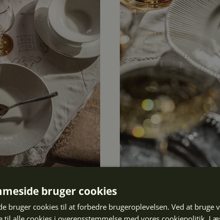
meside bruger cookies
e providi tasimetur? Unt maionse diciur aut adition pre p
 bruger cookies til at forbedre brugeroplevelsen. Ved at bruge
e sequiat ionsequiam endanda volupta turion natus il inimi
 til alle cookies i overensstemmelse med vores cookiepolitik.
Læ