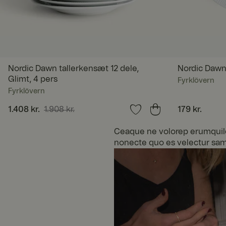
x-ms-routing-nam
Nordic Dawn tallerkensæt 12 dele,
Nordic Dawn 
SERVERID
Glimt, 4 pers
Fyrklövern
Fyrklövern
Nuværende pris
1.408 kr.
1.908 kr.
:
1.408 kr.
Tidligere pris
:
Pris
179 kr.
:
179 kr.
1.908 kr.
Ceaque ne volorep erumquiIqu
nonecte quo es velectur sam r
FPGSID
currency
_dcid