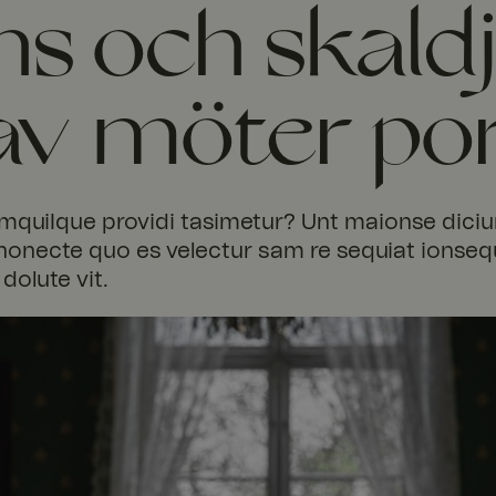
s och skaldj
av möter por
quiIque providi tasimetur? Unt maionse diciur
 nonecte quo es velectur sam re sequiat ions
 dolute vit.