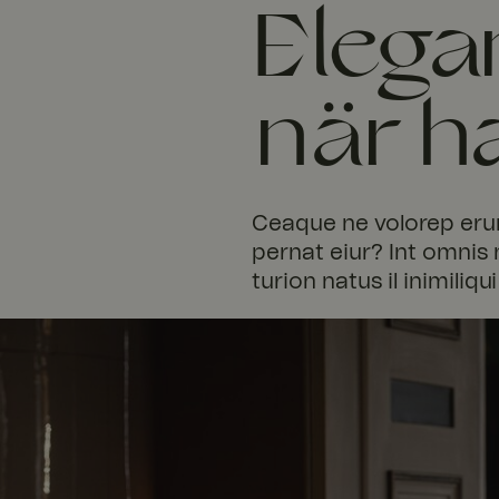
Elegan
när h
Ceaque ne volorep erum
pernat eiur? Int omnis
turion natus il inimiliqui