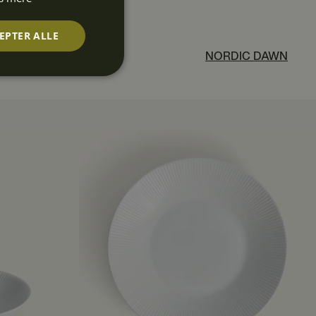
EPTER ALLE
NORDIC DAWN
Uklassificerede
rede
ontoadministration.
t huske præferencer
-Script.com