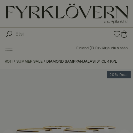
0
0
tuot
tu
etta
ot
suo
Finland
(
EUR
)
Kirjaudu sisään
sike
ett
issa
a
KOTI
SUMMER SALE
DIAMOND SAMPPANJALASI 34 CL 4 KPL
ost
os
20% Deal
kor
iin