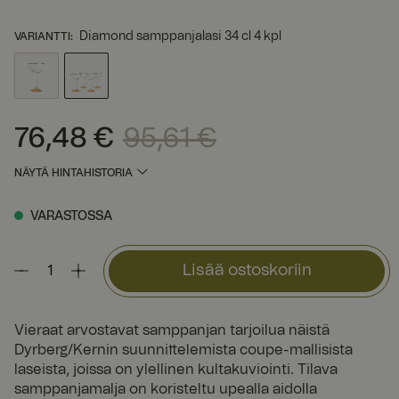
Diamond samppanjalasi 34 cl 4 kpl
VARIANTTI
:
76,48 €
95,61 €
Nykyinen hinta
:
76,48 €
Edellinen hinta
:
95,61 €
NÄYTÄ HINTAHISTORIA
VARASTOSSA
Lisää ostoskoriin
Vieraat arvostavat samppanjan tarjoilua näistä
Dyrberg/Kernin suunnittelemista coupe-mallisista
laseista, joissa on ylellinen kultakuviointi. Tilava
samppanjamalja on koristeltu upealla aidolla