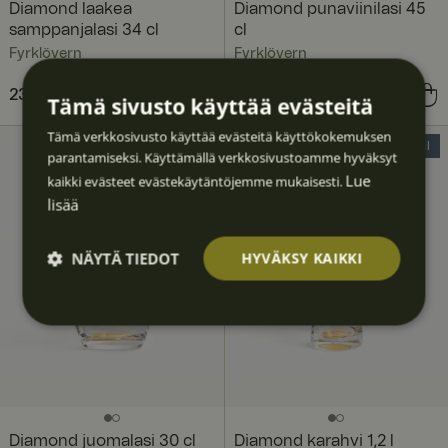
Diamond laakea
Diamond punaviinilasi 45
samppanjalasi 34 cl
cl
Fyrklövern
Fyrklövern
Hinta
23,90 €
:
23,90 €
Hinta
22,90 €
:
22,90 €
Tämä sivusto käyttää evästeitä
Tämä verkkosivusto käyttää evästeitä käyttökokemuksen
20% Deal
parantamiseksi. Käyttämällä verkkosivustoamme hyväksyt
Lue
kaikki evästeet evästekäytäntöjemme mukaisesti.
lisää
NÄYTÄ TIEDOT
HYVÄKSY KAIKKI
Ehdotto
Suoritu
Kohden
Toimin
Luokitt
masti
skyvyllis
tavat
nalliset
elematt
välttäm
et
omat
ättömä
t
Diamond juomalasi 30 cl
Diamond karahvi 1,2 l