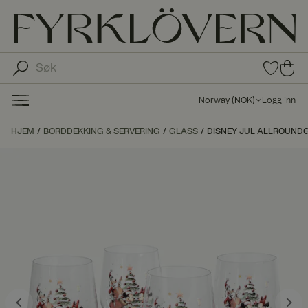
0
0
pro
pro
duk
du
ter i
Norway
(
NOK
)
Logg inn
fav
kte
oritt
r i
HJEM
BORDDEKKING & SERVERING
GLASS
DISNEY JUL ALLROUNDG
er
ha
ndl
ek
urv
en