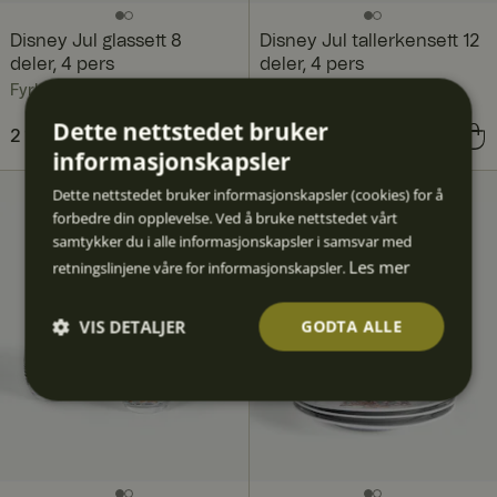
Disney Jul glassett 8
Disney Jul tallerkensett 12
deler, 4 pers
deler, 4 pers
Fyrklövern
Fyrklövern
Dette nettstedet bruker
Nåværende pris
2 142 kr
2 792 kr
:
Nåværende pris
2 788 kr
3 788 kr
:
informasjonskapsler
2 142 kr
Forrige pris
:
2 788 kr
Forrige pris
:
2 792 kr
3 788 kr
Dette nettstedet bruker informasjonskapsler (cookies) for å
forbedre din opplevelse. Ved å bruke nettstedet vårt
samtykker du i alle informasjonskapsler i samsvar med
Les mer
retningslinjene våre for informasjonskapsler.
VIS DETALJER
GODTA ALLE
Strengt
Ytelse
Målrett
Funksjo
Ugrader
nødven
ing
nalitet
t
dig