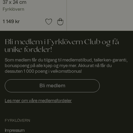
37 x 24 cm
innhold på
nettstedet.
Fyrklövern
Dette gjør at
nettstedet kan
finne den
Pris
1 149 kr
:
1 149 kr
beste
varianten /
utgaven av
nettstedet.
Bli medlem i Fyrklövern Club og få
ASP.NET_SessionId
Sesjo
Denne
Micro
unike fordeler!
n
informasjonsk
soft
apselen er
Corp
satt av
Som medlem får du tilgang til medlemstilbud, tallerken-garanti,
orati
Doubleclick og
on
bonuspoeng på alle kjøp og mye mer. Akkurat nå får du
www.
utfører
dessuten 1 000 poeng i velkomstbonus!
fyrklo
informasjon
vern.
om hvordan
com
sluttbrukeren
Bli medlem
bruker
nettstedet og
all
annonsering
Les mer om våre medlemsfordeler
som
sluttbrukeren
kan ha sett før
han besøkte
FYRKLÖVERN
nevnte
nettsted.
Impressum