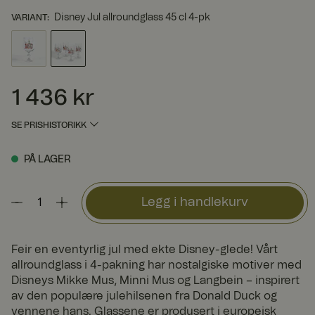
Disney Jul allroundglass 45 cl 4-pk
VARIANT
:
1 436 kr
Pris
:
1 436 kr
SE PRISHISTORIKK
PÅ LAGER
Legg i handlekurv
Feir en eventyrlig jul med ekte Disney-glede! Vårt
allroundglass i 4-pakning har nostalgiske motiver med
Disneys Mikke Mus, Minni Mus og Langbein – inspirert
av den populære julehilsenen fra Donald Duck og
vennene hans. Glassene er produsert i europeisk