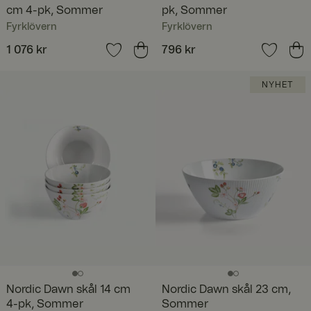
cm 4-pk, Sommer
pk, Sommer
Fyrklövern
Fyrklövern
Pris
1 076 kr
:
1 076 kr
Pris
796 kr
:
796 kr
NYHET
Nordic Dawn skål 14 cm
Nordic Dawn skål 23 cm,
4-pk, Sommer
Sommer