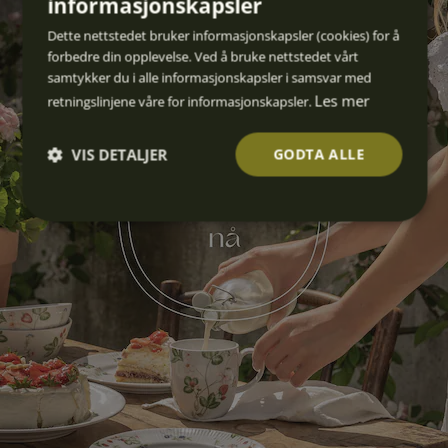
informasjonskapsler
Dette nettstedet bruker informasjonskapsler (cookies) for å
forbedre din opplevelse. Ved å bruke nettstedet vårt
samtykker du i alle informasjonskapsler i samsvar med
Les mer
retningslinjene våre for informasjonskapsler.
VIS DETALJER
GODTA ALLE
Strengt
Ytelse
Målretti
Funksjo
Ugrader
nødven
ng
nalitet
t
dig
Strengt nødvendig
Ytelse
Målretting
Funksjonalitet
Ugradert