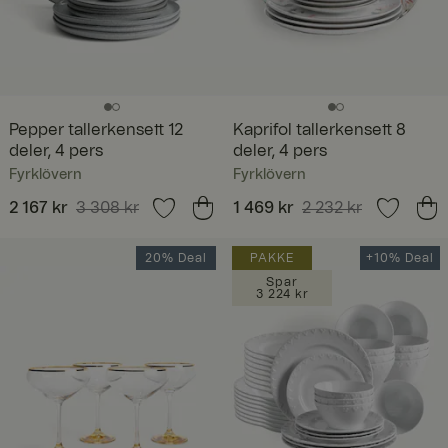
Pepper tallerkensett 12
Kaprifol tallerkensett 8
deler, 4 pers
deler, 4 pers
Fyrklövern
Fyrklövern
Nåværende pris
2 167 kr
3 308 kr
:
Nåværende pris
1 469 kr
2 232 kr
:
2 167 kr
Forrige pris
:
1 469 kr
Forrige pris
:
3 308 kr
2 232 kr
20% Deal
PAKKE
+10% Deal
Spar
3 224 kr