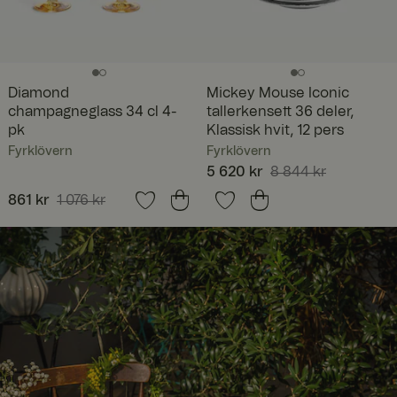
Diamond
Mickey Mouse Iconic
champagneglass 34 cl 4-
tallerkensett 36 deler,
pk
Klassisk hvit, 12 pers
Fyrklövern
Fyrklövern
Nåværende pris
5 620 kr
8 844 kr
:
5 620 kr
Forrige pris
:
Nåværende pris
861 kr
1 076 kr
:
8 844 kr
861 kr
Forrige pris
:
1 076 kr