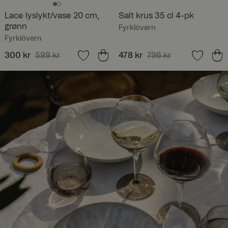
Lace lyslykt/vase 20 cm,
Salt krus 35 cl 4-pk
grønn
Fyrklövern
Fyrklövern
Nåværende pris
300 kr
599 kr
:
Nåværende pris
478 kr
796 kr
:
300 kr
Forrige pris
:
599 kr
478 kr
Forrige pris
:
796 kr