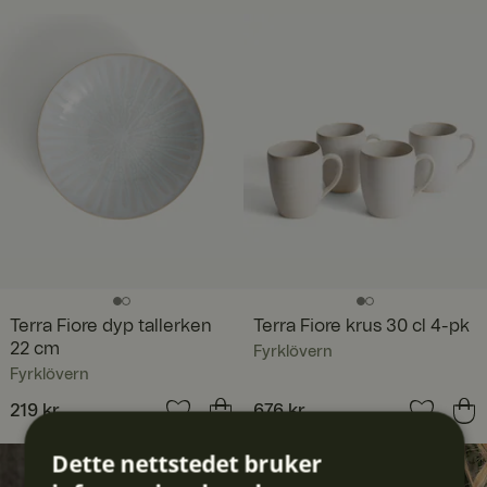
Terra Fiore dyp tallerken
Terra Fiore krus 30 cl 4-pk
22 cm
Fyrklövern
Fyrklövern
Pris
219 kr
:
219 kr
Pris
676 kr
:
676 kr
Dette nettstedet bruker