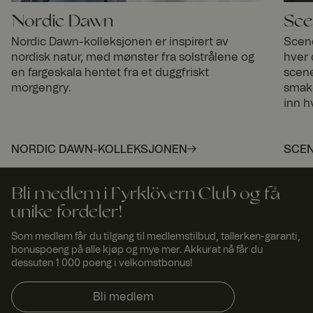
løse potensielle
problemer aktivt.
Nordic Dawn
Sce
Nordic Dawn-kolleksjonen er inspirert av
Scene
nordisk natur, med mønster fra solstrålene og
hver 
en fargeskala hentet fra et duggfriskt
scene
morgengry.
smake
inn hv
NORDIC DAWN-KOLLEKSJONEN
SCEN
Bli medlem i Fyrklövern Club og få
unike fordeler!
Som medlem får du tilgang til medlemstilbud, tallerken-garanti,
bonuspoeng på alle kjøp og mye mer. Akkurat nå får du
dessuten 1 000 poeng i velkomstbonus!
Bli medlem