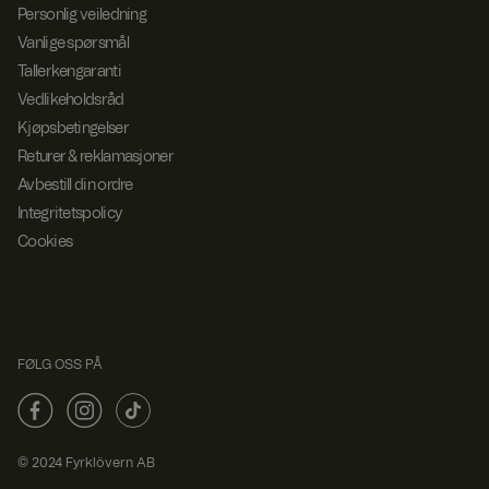
Personlig veiledning
Vanlige spørsmål
Tallerkengaranti
Vedlikeholdsråd
Kjøpsbetingelser
Returer & reklamasjoner
Avbestill din ordre
Integritetspolicy
Cookies
FØLG OSS PÅ
© 2024 Fyrklövern AB