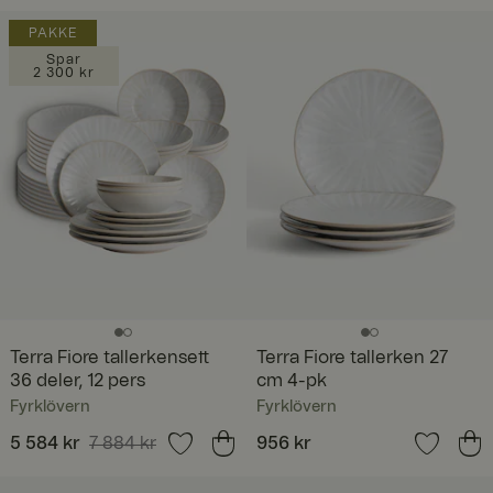
PAKKE
Spar
2 300 kr
Terra Fiore tallerkensett
Terra Fiore tallerken 27
36 deler, 12 pers
cm 4-pk
Fyrklövern
Fyrklövern
Nåværende pris
5 584 kr
7 884 kr
:
Pris
956 kr
:
956 kr
5 584 kr
Forrige pris
:
7 884 kr