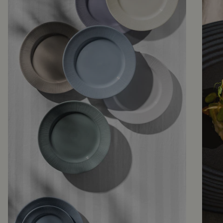
_ttp
.fyrkl
2
Denne
overn
måne
informasjonskaps
.com
der 4
elen brukes til å
uker
spore
brukerinteraksjon
og oppførsel på
nettstedet for
ytelse og
bruksanalyse på
nettstedet. Denne
informasjonen
brukes til å
forbedre
brukeropplevelse
n og optimalisere
nettstedets
funksjonalitet.
TiPMix
.t.my
59
Denne
visito
minut
informasjonskaps
rs.se
ter
elen er forbundet
52
med diagnostikk
seku
og
nder
helseproblemer
på nettsiden for å
sikre fortsatt
stabilitet og
ytelse. Det sporer
brukerøkter for å
identifisere og