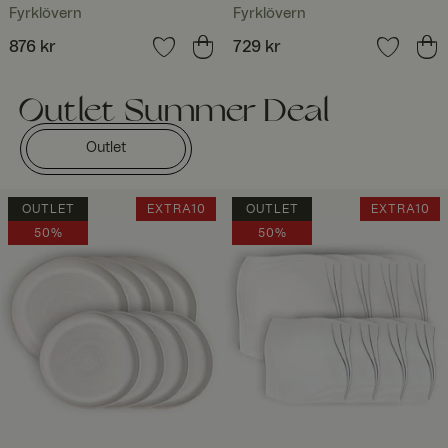
Fyrklövern
Fyrklövern
Pris
876 kr
:
876 kr
Pris
729 kr
:
729 kr
Outlet Summer Deal
Outlet
OUTLET
EXTRA10
OUTLET
EXTRA10
50%
50%