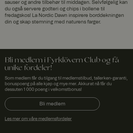
informasjonsk
sauser og andre tilbehør til middagen. Selvfølgelig kan
apsler på
du også servere godteri og chips i bollene til
nettsiden.
fredagskos! La Nordic Dawn inspirere borddekningen
x-ms-routing-name
59
Denne
Micro
din og skap stemning med naturens farger.
minut
informasjonsk
soft
.t.my
ter
apselen
visito
52
brukes til å
rs.se
seku
sikre at
nder
brukerens
nettleserøkt er
rettet til den
samme
Bli medlem i Fyrklövern Club og få
serveren i en
økt for å
unike fordeler!
opprettholde
en konsekvent
brukeroppleve
Som medlem får du tilgang til medlemstilbud, tallerken-garanti,
lse.
bonuspoeng på alle kjøp og mye mer. Akkurat nå får du
dessuten 1 000 poeng i velkomstbonus!
SERVERID
Sesjo
Brukes
HAPr
n
vanligvis til
oxy
lastbalanserin
Tech
Bli medlem
g. Identifiserer
nolog
serveren som
ies
leverte den
LLC
www.
siste siden til
Les mer om våre medlemsfordeler
fyrklo
nettleseren.
vern.
Tilknyttet
com
programvaren