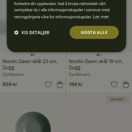
forbedre din opplevelse. Ved å bruke nettstedet vårt
samtykker du i alle informasjonskapsler i samsvar med
Les mer
retningslinjene våre for informasjonskapsler.
VIS DETALJER
GODTA ALLE
Strengt
Ytelse
Målretti
Funksjo
Ugrader
nødven
ng
nalitet
t
dig
Nordic Dawn skål 23 cm,
Nordic Dawn skål 19 cm,
Dugg
Dugg
Fyrklövern
Fyrklövern
Pris
659 kr
:
659 kr
Pris
199 kr
:
199 kr
Strengt nødvendig
Ytelse
Målretting
NYHET
Funksjonalitet
Ugradert
Strengt nødvendige informasjonskapsler tillater
kjernefunksjoner på nettstedet, som brukerinnlogging og
kontoadministrasjon. Nettstedet kan ikke brukes riktig uten