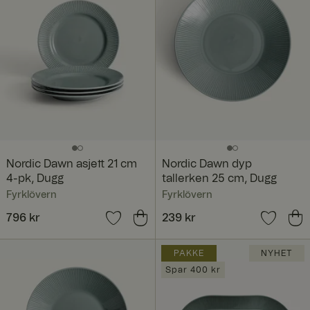
Nordic Dawn asjett 21 cm
Nordic Dawn dyp
4-pk, Dugg
tallerken 25 cm, Dugg
Fyrklövern
Fyrklövern
Pris
796 kr
:
796 kr
Pris
239 kr
:
239 kr
PAKKE
NYHET
Spar 400 kr