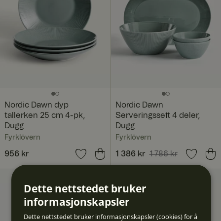
Nordic Dawn dyp
Nordic Dawn
tallerken 25 cm 4-pk,
Serveringssett 4 deler,
Dugg
Dugg
Fyrklövern
Fyrklövern
Pris
956 kr
:
956 kr
Nåværende pris
1 386 kr
1 786 kr
:
1 386 kr
Forrige pris
:
1 786 kr
NYHET
Dette nettstedet bruker
informasjonskapsler
Dette nettstedet bruker informasjonskapsler (cookies) for å