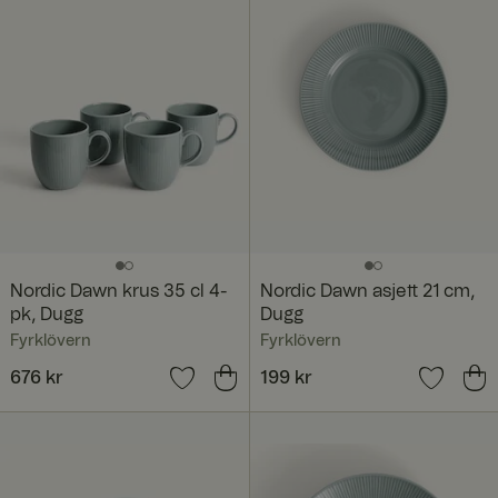
Nordic Dawn krus 35 cl 4-
Nordic Dawn asjett 21 cm,
pk, Dugg
Dugg
Fyrklövern
Fyrklövern
Pris
676 kr
:
676 kr
Pris
199 kr
:
199 kr