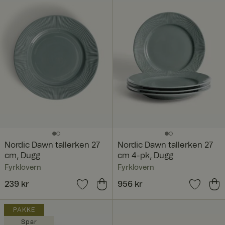
Nordic Dawn tallerken 27
Nordic Dawn tallerken 27
cm, Dugg
cm 4-pk, Dugg
Fyrklövern
Fyrklövern
Pris
239 kr
:
239 kr
Pris
956 kr
:
956 kr
PAKKE
Spar