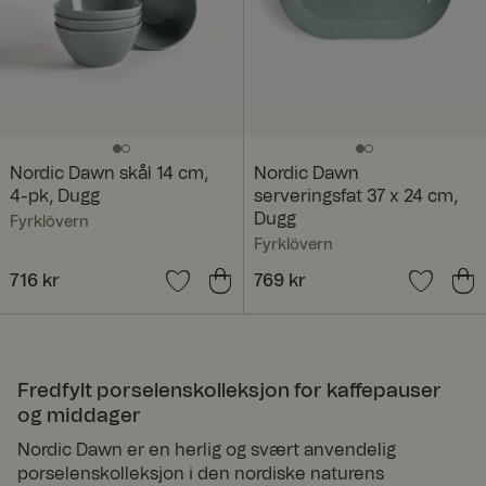
vern.
on service
com
X-AB
1 dag
Denne
Stack
informasjonsk
Excha
apselen
nge
brukes av
Inc.
sc-
nettstedets
static
operatør i
.net
sammenheng
med testing
Nordic Dawn skål 14 cm,
Nordic Dawn
med flere
4-pk, Dugg
serveringsfat 37 x 24 cm,
variasjoner.
Dette er et
Dugg
Fyrklövern
verktøy som
brukes til å
Fyrklövern
kombinere
eller endre
Pris
716 kr
:
716 kr
Pris
769 kr
:
769 kr
innhold på
nettstedet.
Dette gjør at
nettstedet kan
finne den
beste
Fredfylt porselenskolleksjon for kaffepauser
varianten /
utgaven av
og middager
nettstedet.
Nordic Dawn er en herlig og svært anvendelig
ASP.NET_SessionId
Sesjo
Denne
Micro
n
informasjonsk
porselenskolleksjon i den nordiske naturens
soft