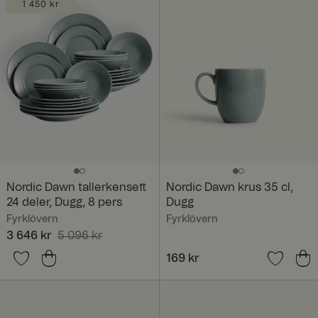
1 450 kr
Nordic Dawn tallerkensett
Nordic Dawn krus 35 cl,
24 deler, Dugg, 8 pers
Dugg
Fyrklövern
Fyrklövern
Nåværende pris
3 646 kr
5 096 kr
:
3 646 kr
Forrige pris
:
Pris
169 kr
:
169 kr
5 096 kr