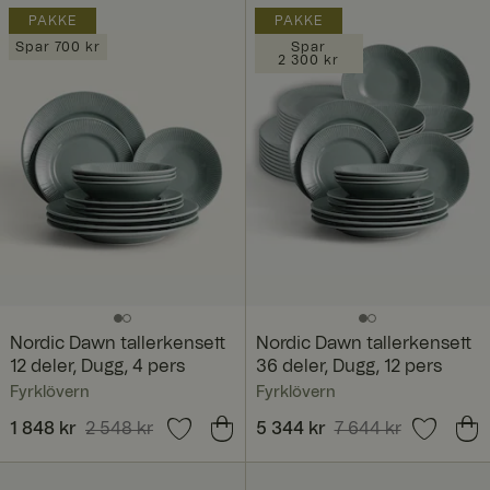
PAKKE
PAKKE
Spar 700 kr
Spar
2 300 kr
Nordic Dawn tallerkensett
Nordic Dawn tallerkensett
12 deler, Dugg, 4 pers
36 deler, Dugg, 12 pers
Fyrklövern
Fyrklövern
Nåværende pris
1 848 kr
2 548 kr
:
Nåværende pris
5 344 kr
7 644 kr
:
1 848 kr
Forrige pris
:
5 344 kr
Forrige pris
:
2 548 kr
7 644 kr