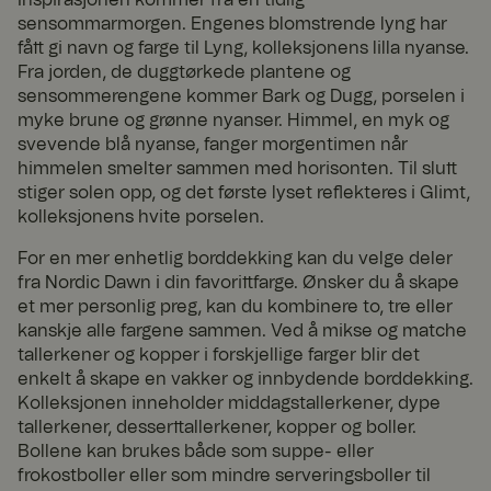
nettstedets
sikkerhet og
sensommarmorgen. Engenes blomstrende lyng har
kan ikke
fått gi navn og farge til Lyng, kolleksjonens lilla nyanse.
velges ut.
Fra jorden, de duggtørkede plantene og
FPGSID
29
Denne
Googl
sensommerengene kommer Bark og Dugg, porselen i
minut
informasjonsk
e
myke brune og grønne nyanser. Himmel, en myk og
.fyrkl
ter
apselen
overn
52
brukes til å
svevende blå nyanse, fanger morgentimen når
.com
seku
bevare
himmelen smelter sammen med horisonten. Til slutt
nder
brukerøktstilst
and på tvers
stiger solen opp, og det første lyset reflekteres i Glimt,
av
kolleksjonens hvite porselen.
sideforespørsl
er.
For en mer enhetlig borddekking kan du velge deler
currency
www.
1 år 1
Brukes til å
fra Nordic Dawn i din favorittfarge. Ønsker du å skape
fyrklo
måne
huske valgt
vern.
d
valuta.
et mer personlig preg, kan du kombinere to, tre eller
com
kanskje alle fargene sammen. Ved å mikse og matche
_tt_enable_cookie
.fyrkl
2
Denne
tallerkener og kopper i forskjellige farger blir det
overn
måne
informasjonsk
enkelt å skape en vakker og innbydende borddekking.
.com
der 4
apselen
uker
brukes til å
Kolleksjonen inneholder middagstallerkener, dype
huske
tallerkener, desserttallerkener, kopper og boller.
brukerens
preferanser
Bollene kan brukes både som suppe- eller
angående
frokostboller eller som mindre serveringsboller til
bruk av