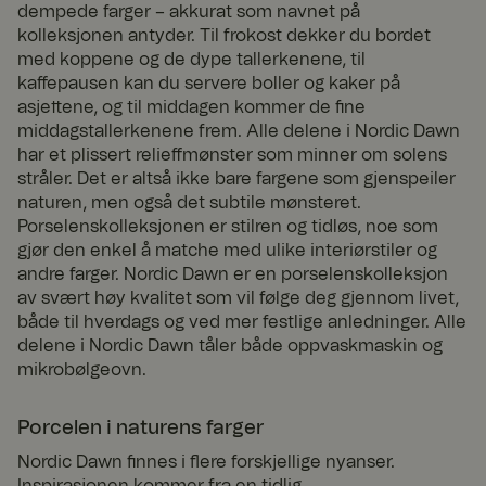
apselen er satt
Corp
dempede farger – akkurat som navnet på
av Doubleclick
orati
kolleksjonen antyder. Til frokost dekker du bordet
og utfører
on
www.
informasjon
med koppene og de dype tallerkenene, til
fyrklo
om hvordan
kaffepausen kan du servere boller og kaker på
vern.
sluttbrukeren
com
bruker
asjettene, og til middagen kommer de fine
nettstedet og
middagstallerkenene frem. Alle delene i Nordic Dawn
all
annonsering
har et plissert relieffmønster som minner om solens
som
stråler. Det er altså ikke bare fargene som gjenspeiler
sluttbrukeren
kan ha sett før
naturen, men også det subtile mønsteret.
han besøkte
Porselenskolleksjonen er stilren og tidløs, noe som
nevnte
nettsted.
gjør den enkel å matche med ulike interiørstiler og
andre farger. Nordic Dawn er en porselenskolleksjon
_dcid
1 år 1
Denne
Googl
måne
informasjonsk
e
av svært høy kvalitet som vil følge deg gjennom livet,
.fyrkl
d
apselen
både til hverdags og ved mer festlige anledninger. Alle
overn
brukes til å
.com
identifisere
delene i Nordic Dawn tåler både oppvaskmaskin og
individuelle
mikrobølgeovn.
kunder bak en
delt IP-adresse
og bruke
sikkerhetsinns
Porcelen i naturens farger
tillinger per
klient. Det er
Nordic Dawn finnes i flere forskjellige nyanser.
nødvendig for
Inspirasjonen kommer fra en tidlig