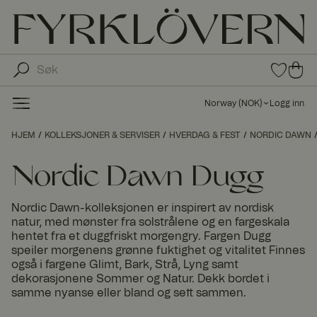
0
0
pro
pro
duk
du
ter i
Norway
(
NOK
)
Logg inn
fav
kte
oritt
r i
HJEM
KOLLEKSJONER & SERVISER
HVERDAG & FEST
NORDIC DAWN
er
ha
ndl
Nordic Dawn Dugg
ek
urv
Nordic Dawn-kolleksjonen er inspirert av nordisk
en
natur, med mønster fra solstrålene og en fargeskala
hentet fra et duggfriskt morgengry. Fargen Dugg
speiler morgenens grønne fuktighet og vitalitet Finnes
også i fargene Glimt, Bark, Strå, Lyng samt
dekorasjonene Sommer og Natur. Dekk bordet i
samme nyanse eller bland og sett sammen.