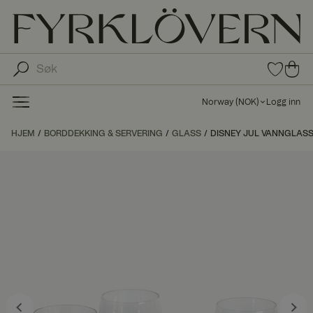
0
0
pro
pro
duk
du
ter i
Norway
(
NOK
)
Logg inn
fav
kte
oritt
r i
HJEM
BORDDEKKING & SERVERING
GLASS
DISNEY JUL VANNGLASS 
er
ha
ndl
ek
urv
en