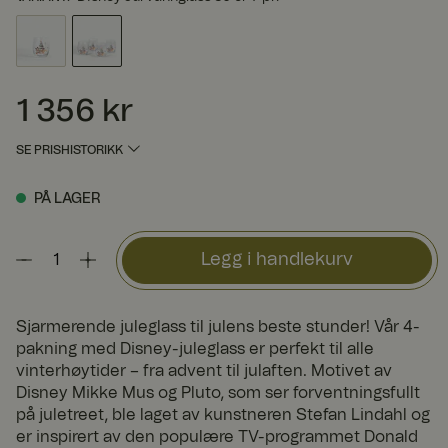
1 356 kr
Pris
:
1 356 kr
SE PRISHISTORIKK
PÅ LAGER
Legg i handlekurv
Sjarmerende juleglass til julens beste stunder! Vår 4-
pakning med Disney-juleglass er perfekt til alle
vinterhøytider – fra advent til julaften. Motivet av
Disney Mikke Mus og Pluto, som ser forventningsfullt
på juletreet, ble laget av kunstneren Stefan Lindahl og
er inspirert av den populære TV-programmet Donald