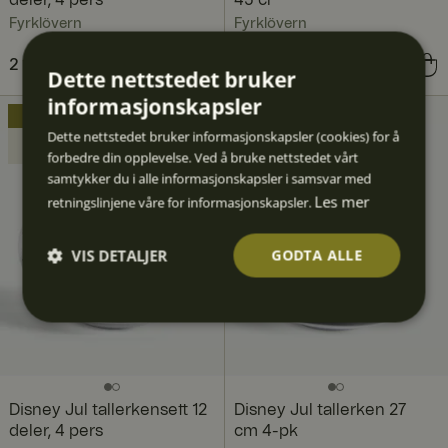
deler, 4 pers
45 cl
Fyrklövern
Fyrklövern
Nåværende pris
2 142 kr
2 792 kr
:
Pris
359 kr
:
359 kr
Dette nettstedet bruker
2 142 kr
Forrige pris
:
informasjonskapsler
2 792 kr
PAKKE
Dette nettstedet bruker informasjonskapsler (cookies) for å
Spar
1 000 kr
forbedre din opplevelse. Ved å bruke nettstedet vårt
samtykker du i alle informasjonskapsler i samsvar med
Les mer
retningslinjene våre for informasjonskapsler.
VIS DETALJER
GODTA ALLE
Strengt
Ytelse
Målrett
Funksjo
Ugrader
nødven
ing
nalitet
t
dig
Disney Jul tallerkensett 12
Disney Jul tallerken 27
deler, 4 pers
cm 4-pk