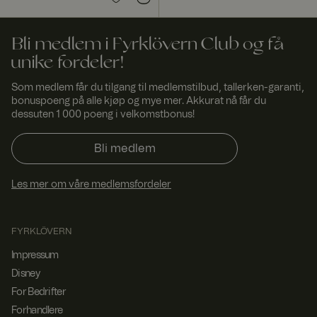
nettstedet kan
finne den
beste
varianten /
Bli medlem i Fyrklövern Club og få
utgaven av
unike fordeler!
nettstedet.
ASP.NET_SessionId
Sesjo
Denne
Micro
Som medlem får du tilgang til medlemstilbud, tallerken-garanti,
n
informasjonsk
soft
bonuspoeng på alle kjøp og mye mer. Akkurat nå får du
apselen er
Corp
dessuten 1 000 poeng i velkomstbonus!
satt av
orati
Doubleclick og
on
www.
utfører
fyrklo
informasjon
Bli medlem
vern.
om hvordan
com
sluttbrukeren
bruker
Les mer om våre medlemsfordeler
nettstedet og
all
annonsering
som
sluttbrukeren
FYRKLÖVERN
kan ha sett før
han besøkte
Impressum
nevnte
Disney
nettsted.
For Bedrifter
_dcid
1 år 1
Denne
Googl
måne
informasjonsk
e
Forhandlere