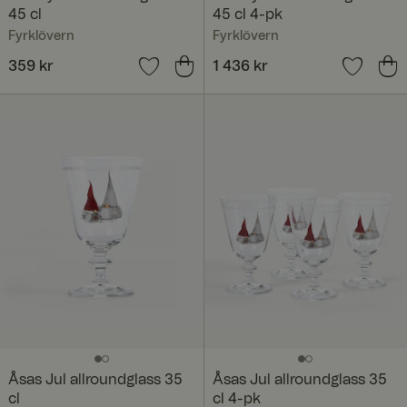
45 cl
45 cl 4-pk
Fyrklövern
Fyrklövern
Pris
359 kr
:
359 kr
Pris
1 436 kr
:
1 436 kr
Åsas Jul allroundglass 35
Åsas Jul allroundglass 35
cl
cl 4-pk