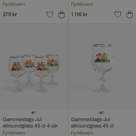
Fyrklövern
Fyrklövern
Pris
279 kr
:
279 kr
Pris
1 116 kr
:
1 116 kr
Gammeldags Jul
Gammeldags Jul
allroundglass 45 cl 4-pk
allroundglass 45 cl
Fyrklövern
Fyrklövern