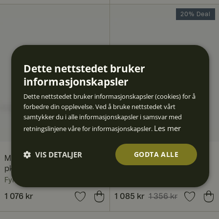
20% Deal
Dette nettstedet bruker
informasjonskapsler
Dette nettstedet bruker informasjonskapsler (cookies) for å
forbedre din opplevelse. Ved å bruke nettstedet vårt
samtykker du i alle informasjonskapsler i samsvar med
Les mer
retningslinjene våre for informasjonskapsler.
VIS DETALJER
GODTA ALLE
Moments ølglass 45 cl 4-
Crown ølglass 36 cl 4-pk
pk
Fyrklövern
Fyrklövern
Strengt
Ytelse
Målretti
Funksjo
Ugrader
nødven
ng
nalitet
t
dig
Pris
1 076 kr
:
1 076 kr
Nåværende pris
1 085 kr
1 356 kr
:
1 085 kr
Forrige pris
:
1 356 kr