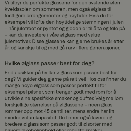
Vi tilbyr de perfekte glassene for den svalende ølen i
for
besøkendes
kveldssolen om sommeren, men også ølglass til
informasjonsk
festligere arrangementer og høytider. Hvis du for
apsel. Det er
Google Privacy Policy
nødvendig at
eksempel vil løfte den høytidelige stemningen i julen
Cookie-
– når juletreet er pyntet og gleden er til å ta og føle på
Script.com
cookie-banner
– kan du investere i våre ølglass med vakre
fungerer som
julemotiver. Disse glassene kan gjerne brukes år etter
det skal.
år, og kanskje til og med gå i arv i flere generasjoner.
RWuid
www.
Sesjo
Norce product
fyrklo
n
recommendati
vern.
on service
Hvilke ølglass passer best for deg?
com
Er du usikker på hvilke ølglass som passer best for
X-AB
1 dag
Denne
Stack
informasjonsk
Excha
deg? Vi guider deg gjerne på rett vei! Hos oss finner du
apselen
nge
mange høye ølglass som passer perfekt til for
brukes av
Inc.
sc-
nettstedets
eksempel pilsner, som trenger godt med rom for å
static
operatør i
utvikle sine spesifikke smaker og dufter. Velg mellom
.net
sammenheng
med testing
forskjellige størrelser på ølglassene – noen glass
med flere
rommer opp mot 45 centiliter, mens andre har litt
variasjoner.
Dette er et
mindre volumkapasitet. Du finner også lavere og
verktøy som
bredere ølglass som passer godt til ølsorter med
brukes til å
høyere alkoholinnhold eller robuste smaker.