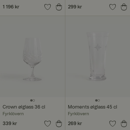
Pris
1 196 kr
:
1 196 kr
Pris
299 kr
:
299 kr
Crown ølglass 36 cl
Moments ølglass 45 cl
Fyrklövern
Fyrklövern
Pris
339 kr
:
339 kr
Pris
269 kr
:
269 kr