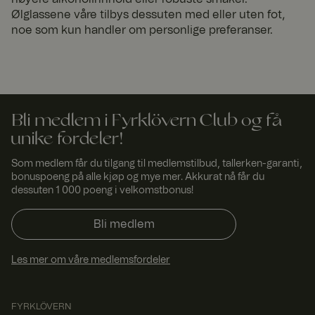
kombinere
eller endre
Ølglassene våre tilbys dessuten med eller uten fot,
innhold på
noe som kun handler om personlige preferanser.
nettstedet.
Dette gjør at
nettstedet kan
finne den
beste
varianten /
utgaven av
nettstedet.
Bli medlem i Fyrklövern Club og få
ASP.NET_SessionId
Sesjo
Denne
Micro
n
informasjonsk
unike fordeler!
soft
apselen er satt
Corp
av Doubleclick
orati
Som medlem får du tilgang til medlemstilbud, tallerken-garanti,
og utfører
on
bonuspoeng på alle kjøp og mye mer. Akkurat nå får du
www.
informasjon
fyrklo
om hvordan
dessuten 1 000 poeng i velkomstbonus!
vern.
sluttbrukeren
com
bruker
nettstedet og
Bli medlem
all
annonsering
som
Les mer om våre medlemsfordeler
sluttbrukeren
kan ha sett før
han besøkte
nevnte
nettsted.
FYRKLÖVERN