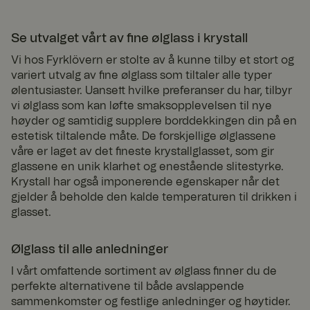
Se utvalget vårt av fine ølglass i krystall
Vi hos Fyrklövern er stolte av å kunne tilby et stort og
Strengt nødvendig
Ytelse
Målretting
variert utvalg av fine ølglass som tiltaler alle typer
Funksjonalitet
Ugradert
ølentusiaster. Uansett hvilke preferanser du har, tilbyr
vi ølglass som kan løfte smaksopplevelsen til nye
Strengt nødvendige informasjonskapsler tillater
høyder og samtidig supplere borddekkingen din på en
kjernefunksjoner på nettstedet, som brukerinnlogging og
estetisk tiltalende måte. De forskjellige ølglassene
kontoadministrasjon. Nettstedet kan ikke brukes riktig uten
strengt nødvendige informasjonskapsler.
våre er laget av det fineste krystallglasset, som gir
glassene en unik klarhet og enestående slitestyrke.
Forsø
Krystall har også imponerende egenskaper når det
rger /
Utløp
Navn
Beskrivelse
Dom
sdato
gjelder å beholde den kalde temperaturen til drikken i
ene
glasset.
CookieScriptConsent
4
Denne
Cooki
uker
informasjonsk
eScri
2
apselen
pt
Ølglass til alle anledninger
www.
dage
brukes av
fyrklo
r
Cookie-
I vårt omfattende sortiment av ølglass finner du de
vern.
Script.com-
perfekte alternativene til både avslappende
com
tjenesten for å
huske
sammenkomster og festlige anledninger og høytider.
innstillingene