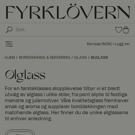
0
0
pro
pro
duk
du
ter i
Norway
(
NOK
)
Logg inn
fav
kte
oritt
r i
HJEM
BORDDEKKING & SERVERING
GLASS
ØLGLASS
er
ha
ndl
Ølglass
ek
urv
For en førsteklasses ølopplevelse tilbyr vi et bredt
en
utvalg av ølglass i ulike stiler, fra pent slipte til festlige
mønstre og julemotiver. Våre kvalitetsglass fremhever
smak og aroma og supplerer borddekkingen med
matchende ølglass. Her finner du de unike ølglassene
til enhver anledning.