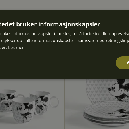
tedet bruker informasjonskapsler
bruker informasjonskapsler (cookies) for å forbedre din opplevels
30% Deal
amtykker du i alle informasjonskapsler i samsvar med retningslinj
ler.
Les mer
Ytelse
Målretting
Funksjonalitet
Strengt nødvendig
Ytelse
Målretting
Funksjonalitet
Ugradert