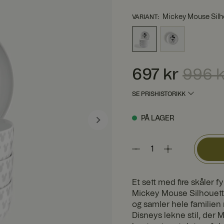
Mickey Mouse Silh
VARIANT
:
Nåværende pris
:
697 kr
697 kr
996 k
SE PRISHISTORIKK
PÅ LAGER
Et sett med fire skåler 
Mickey Mouse Silhouette
og samler hele familien
Disneys lekne stil, der