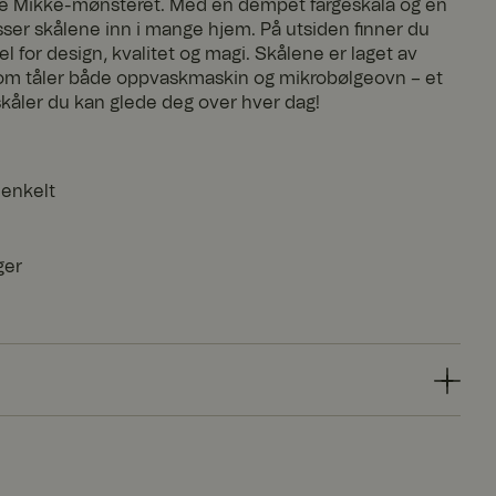
ske Mikke-mønsteret. Med en dempet fargeskala og en
asser skålene inn i mange hjem. På utsiden finner du
l for design, kvalitet og magi. Skålene er laget av
som tåler både oppvaskmaskin og mikrobølgeovn – et
kåler du kan glede deg over hver dag!
 enkelt
ger