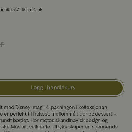
ouette skål 15 cm 4-pk
Forrige pris
:
996 kr
r
Legg i handlekurv
fylt med Disney-magi! 4-pakningen i kolleksjonen
 er perfekt til frokost, mellommåltider og dessert –
 rundt bordet. Her møtes skandinavisk design og
 Mikke Mus sitt velkjente uttrykk skaper en spennende