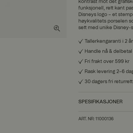
kontrast mot det grafi
funksjonell, rett kant p
Disneys logo – et stempe
høykvalitets porselen 
sett med unike Disney-s
Tallerkengaranti i 2 år
Handle nå & delbetal
Fri frakt over 599 kr
Rask levering 2–6 da
30 dagers fri returrett
SPESIFIKASJONER
ART. NR
:
11000136