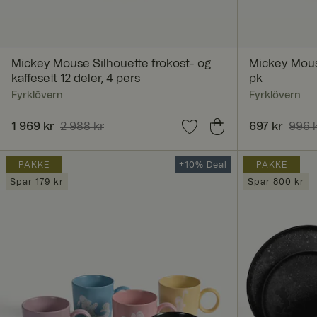
Strengt nødvendige i
Nettstedet kan ikke 
Mickey Mouse Silhouette frokost- og
Mickey Mouse
Navn
kaffesett 12 deler, 4 pers
pk
Fyrklövern
Fyrklövern
CookieScriptConse
Nåværende pris
1 969 kr
2 988 kr
:
1 969 kr
Forrige pris
:
Nåværende 
697 kr
996 
2 988 kr
996 kr
PAKKE
+10% Deal
PAKKE
RWuid
Spar 179 kr
Spar 800 kr
X-AB
ASP.NET_SessionId