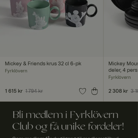
_dcid
FPGSID
Mickey & Friends krus 32 cl 6-pk
Mickey Mouse
deler, 4 pers
Fyrklövern
Fyrklövern
currency
Nåværende pris
1 615 kr
1 794 kr
:
1 615 kr
Forrige pris
:
Nåværende 
2 308 kr
3 1
1 794 kr
3 108 kr
_tt_enable_cookie
Bli medlem i Fyrklövern
Club og få unike fordeler!
x-ms-routing-nam