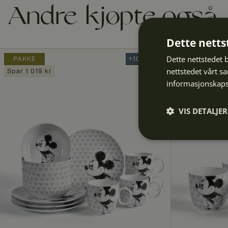
Andre kjøpte også
Dette netts
Dette nettstedet 
PAKKE
+10% Deal
nettstedet vårt s
Spar 1 019 kr
informasjonskaps
VIS DETALJER
Strengt
nødvendig