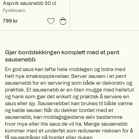
Aspvik sausnebb 50 cl
Fyrklövern
Pris
799 kr
:
799 kr
Gjør borddekkingen komplett med et pent
sausenebb
En god saus kan løfte hele middagen og bidra med
helt nye smaksopplevelser. Server sausen i et pent
sausenebb for en servering som både er dekorativ og
praktisk. Et sausenebb er en liten mugge med helletut
og hank som gjør det enkelt og praktisk å servere en
saus eller sjy. Sausenebbet kan brukes til både varme
og kalde sauser. Når du dekker bordet med et
sausenebb, kan middagsgjestene selv bestemme
hvor mye eller lite saus de vil ha. Mange sausenebb
kommer med et underfat som reduserer risikoen for å
få sausedråper på bordet eller duken.