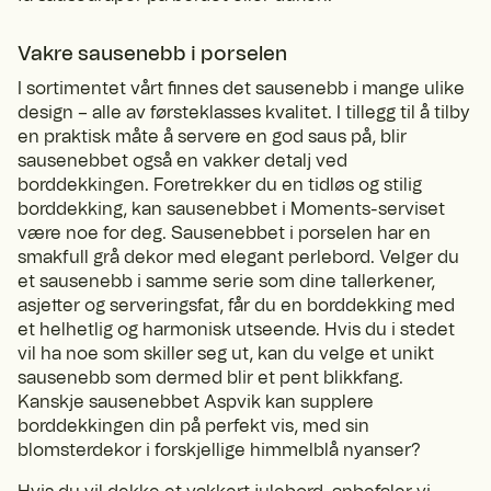
Vakre sausenebb i porselen
I sortimentet vårt finnes det sausenebb i mange ulike
design – alle av førsteklasses kvalitet. I tillegg til å tilby
en praktisk måte å servere en god saus på, blir
sausenebbet også en vakker detalj ved
borddekkingen. Foretrekker du en tidløs og stilig
borddekking, kan sausenebbet i Moments-serviset
være noe for deg. Sausenebbet i porselen har en
smakfull grå dekor med elegant perlebord. Velger du
et sausenebb i samme serie som dine tallerkener,
asjetter og serveringsfat, får du en borddekking med
et helhetlig og harmonisk utseende. Hvis du i stedet
vil ha noe som skiller seg ut, kan du velge et unikt
sausenebb som dermed blir et pent blikkfang.
Kanskje sausenebbet Aspvik kan supplere
borddekkingen din på perfekt vis, med sin
blomsterdekor i forskjellige himmelblå nyanser?