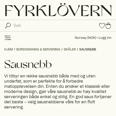
0
0
pro
pro
duk
du
ter i
Norway
(
NOK
)
Logg inn
fav
kte
oritt
r i
HJEM
BORDDEKKING & SERVERING
SKÅLER
SAUSNEBB
er
ha
ndl
Sausnebb
ek
urv
Vi tilbyr en rekke sausnebb både med og uten
en
underfat, som er perfekte for å forbedre
matopplevelsen din. Enten du ønsker et klassisk eller
moderne design, gjør våre sausnebb av høy kvalitet
serveringen både enkel og stilig. En god saus fortjener
det beste – velg sausnebbene våre for en flott
servering.