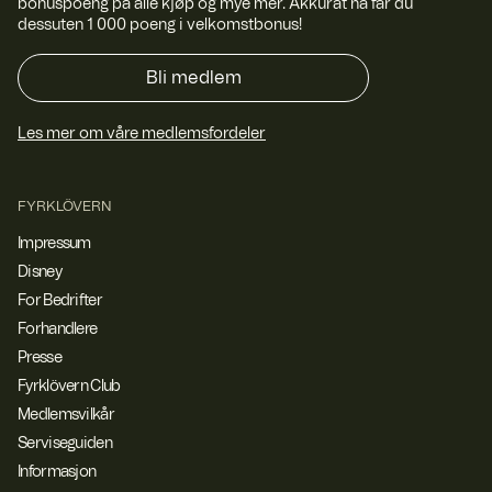
bonuspoeng på alle kjøp og mye mer. Akkurat nå får du
dessuten 1 000 poeng i velkomstbonus!
Bli medlem
Les mer om våre medlemsfordeler
FYRKLÖVERN
Impressum
Disney
For Bedrifter
Forhandlere
Presse
Fyrklövern Club
Medlemsvilkår
Serviseguiden
Informasjon