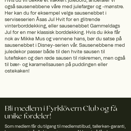
Hvis du vil dekke et vakkert julebord, anbefaler vi
også sausenebbene våre med julefarger og -mønstre.
Her kan du for eksempel velge sausenebbet i
serviseserien Åsas Jul Hvit for en glitrende
vinterborddekking, eller sausenebbet Gammeldags
Jul for en mer klassisk borddekking. Hvis du ikke får
nok av Mikke Mus og vennene hans, bør du satse på
sausenebbet i Disney-serien vår. Sausenebbene med
juledekor passer både til den hvite sausen til
lutefisken og den røde sausen til riskremen, men også
til bær- og karamellsausen på puddingen eller
ostekaken!
Bli medlem i Fyrklövern Club og få
unike fordeler!
Som medlem får du tilgang til medlemstilbud, tallerken-garanti,