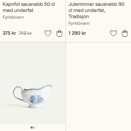
Kaprifol sausnebb 50 cl
Juleminner sausnebb 90
med underfat
cl med underfat,
Tradisjon
Fyrklövern
Fyrklövern
Nåværende pris
375 kr
749 kr
:
Pris
1 290 kr
:
1 290 kr
375 kr
Forrige pris
:
749 kr