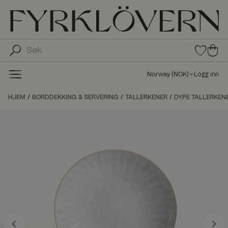
0
0
pro
pro
duk
du
ter i
Norway
(
NOK
)
Logg inn
fav
kte
oritt
r i
HJEM
BORDDEKKING & SERVERING
TALLERKENER
DYPE TALLERKEN
er
ha
ndl
ek
urv
en