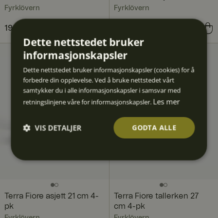
Fyrklövern
Fyrklövern
Pris
199 kr
:
199 kr
Pris
219 kr
:
219 kr
Dette nettstedet bruker
informasjonskapsler
Dette nettstedet bruker informasjonskapsler (cookies) for å
forbedre din opplevelse. Ved å bruke nettstedet vårt
samtykker du i alle informasjonskapsler i samsvar med
Les mer
retningslinjene våre for informasjonskapsler.
VIS DETALJER
GODTA ALLE
Strengt
Ytelse
Målrett
Funksjo
Ugrader
nødven
ing
nalitet
t
dig
Terra Fiore asjett 21 cm 4-
Terra Fiore tallerken 27
pk
cm 4-pk