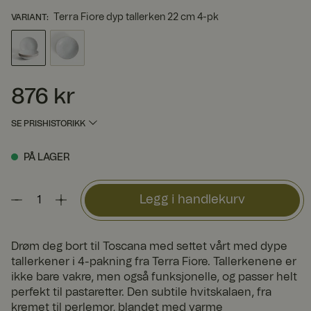
Terra Fiore dyp tallerken 22 cm 4-pk
VARIANT
:
876 kr
Pris
:
876 kr
SE PRISHISTORIKK
PÅ LAGER
Legg i handlekurv
Drøm deg bort til Toscana med settet vårt med dype
tallerkener i 4-pakning fra Terra Fiore. Tallerkenene er
ikke bare vakre, men også funksjonelle, og passer helt
perfekt til pastaretter. Den subtile hvitskalaen, fra
kremet til perlemor, blandet med varme