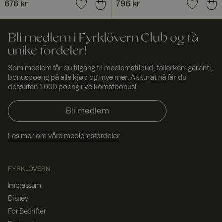
Dette gjør at
Pris
676 kr
:
676 kr
Pris
796 kr
:
796 kr
nettstedet kan
finne den
beste
varianten /
Bli medlem i Fyrklövern Club og få
utgaven av
nettstedet.
unike fordeler!
ASP.NET_SessionId
Sesjo
Denne
Micro
Som medlem får du tilgang til medlemstilbud, tallerken-garanti,
n
informasjonsk
soft
apselen er
Corp
bonuspoeng på alle kjøp og mye mer. Akkurat nå får du
satt av
orati
dessuten 1 000 poeng i velkomstbonus!
Doubleclick og
on
www.
utfører
fyrklo
informasjon
Bli medlem
vern.
om hvordan
com
sluttbrukeren
bruker
nettstedet og
Les mer om våre medlemsfordeler
all
annonsering
som
sluttbrukeren
FYRKLÖVERN
kan ha sett før
han besøkte
Impressum
nevnte
nettsted.
Disney
_dcid
1 år 1
Denne
Googl
For Bedrifter
måne
informasjonsk
e