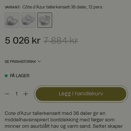
Côte d'Azur tallerkensett 36 deler, 12 pers
VARIANT
:
5 026 kr
7 884 kr
Nåværende pris
:
5 026 kr
Forrige pris
:
7 884 kr
SE PRISHISTORIKK
PÅ LAGER
Legg i handlekurv
Cote d'Azur tallerkensett med 36 deler gir en
middelhavsinspirert borddekking med farger som
minner om asurblått hav og varm sand. Settet skaper