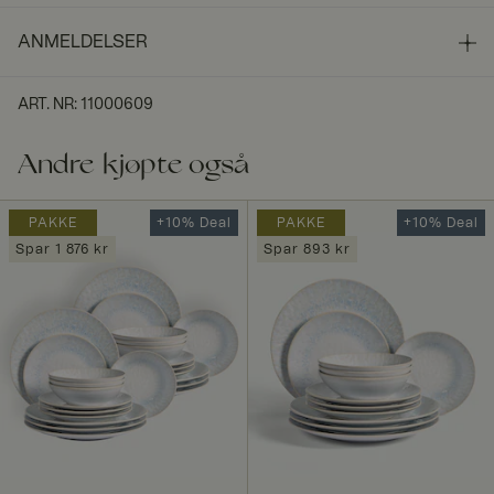
ANMELDELSER
ART. NR
:
11000609
Andre kjøpte også
PAKKE
+10% Deal
PAKKE
+10% Deal
Spar 1 876 kr
Spar 893 kr