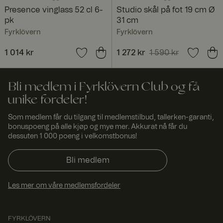
eller endre
Presence vinglass 52 cl 6-
Studio skål på fot 19 cm Ø
innhold på
nettstedet.
pk
31 cm
Dette gjør at
Fyrklövern
Fyrklövern
nettstedet kan
finne den
beste
Pris
1 014 kr
:
1 014 kr
Nåværende pris
1 272 kr
1 590 kr
:
varianten /
1 272 kr
Forrige pris
:
utgaven av
nettstedet.
1 590 kr
Bli medlem i Fyrklövern Club og få
ASP.NET_SessionId
Sesjo
Denne
Micro
n
informasjonsk
soft
unike fordeler!
apselen er
Corp
satt av
orati
Doubleclick og
on
Som medlem får du tilgang til medlemstilbud, tallerken-garanti,
www.
utfører
bonuspoeng på alle kjøp og mye mer. Akkurat nå får du
fyrklo
informasjon
dessuten 1 000 poeng i velkomstbonus!
vern.
om hvordan
com
sluttbrukeren
bruker
Bli medlem
nettstedet og
all
annonsering
som
Les mer om våre medlemsfordeler
sluttbrukeren
kan ha sett før
han besøkte
nevnte
FYRKLÖVERN
nettsted.