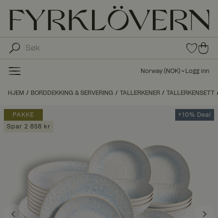
0
0
pro
pro
duk
du
ter i
Norway
(
NOK
)
Logg inn
fav
kte
oritt
r i
HJEM
BORDDEKKING & SERVERING
TALLERKENER
TALLERKENSETT
er
ha
ndl
PAKKE
+10% Deal
ek
Spar 2 858 kr
urv
en