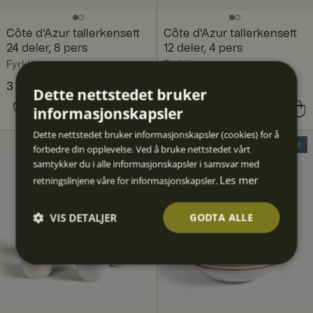
Côte d'Azur tallerkensett
Côte d'Azur tallerkensett
24 deler, 8 pers
12 deler, 4 pers
Fyrklövern
Fyrklövern
Nåværende pris
3 380 kr
5 256 kr
:
Dette nettstedet bruker
3 380 kr
Forrige pris
:
informasjonskapsler
Nåværende pris
1 735 kr
2 628 kr
:
5 256 kr
1 735 kr
Forrige pris
:
Dette nettstedet bruker informasjonskapsler (cookies) for å
2 628 kr
30% Deal
30% Deal
forbedre din opplevelse. Ved å bruke nettstedet vårt
samtykker du i alle informasjonskapsler i samsvar med
Les mer
retningslinjene våre for informasjonskapsler.
VIS DETALJER
GODTA ALLE
Strengt
Ytelse
Målrett
Funksjo
Ugrader
nødven
ing
nalitet
t
dig