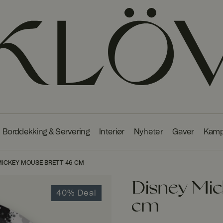
Borddekking & Servering
Interiør
Nyheter
Gaver
Kamp
MICKEY MOUSE BRETT 46 CM
Disney Mic
40% Deal
cm