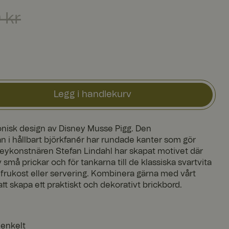
Forrige pris
:
1 090 kr
 kr
Legg i handlekurv
konisk design av ​Disney Musse Pigg. Den
n i hållbart björkfanér har rundade kanter som gör
sneykonstnären Stefan Lindahl har skapat motivet där
 små prickar och för tankarna till de klassiska svartvita
ka, frukost eller servering. Kombinera gärna med vårt
att skapa ett praktiskt och dekorativt brickbord.
 enkelt