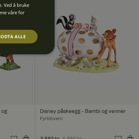
e. Ved å bruke
ene våre for
GODTA ALLE
Ugradert
 og
Disney påskeegg - Bambi og venner
 kontoadministrasjon.
Fyrklövern
Nåværende pris
3 592 kr
4 490 kr
:
3 592 kr
Forrige pris
: