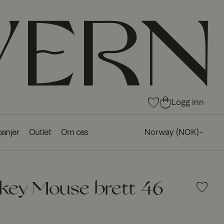
0
0
Logg inn
pro
pro
du
du
anjer
Outlet
Om oss
Norway
(
NOK
)
kte
kte
r i
r i
fav
ha
ori
ndl
tte
ek
key Mouse brett 46
r
urv
40% Deal
en