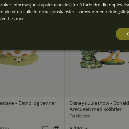
bruker informasjonskapsler (cookies) for å forbedre din opplevels
amtykker du i alle informasjonskapsler i samsvar med retningslinj
ler.
Les mer
Ytelse
Målretting
Funksjonalitet
Strengt nødvendig
Ytelse
Målretting
Funksjonalitet
Ugradert
sestake - Bambi og venner
Disneys Juleshow - Donald
nformasjonskapsler tillater kjernefunksjoner på nettstedet, som brukerinnlogging og
Aracuaen med kolibrier
brukes riktig uten strengt nødvendige informasjonskapsler.
Fyrklövern
Forsør
Utlø
ger /
psda
Beskrivelse
pris
90 kr
:
1 832 kr
Forrige pris
:
Pris
5 390 kr
:
5 390 kr