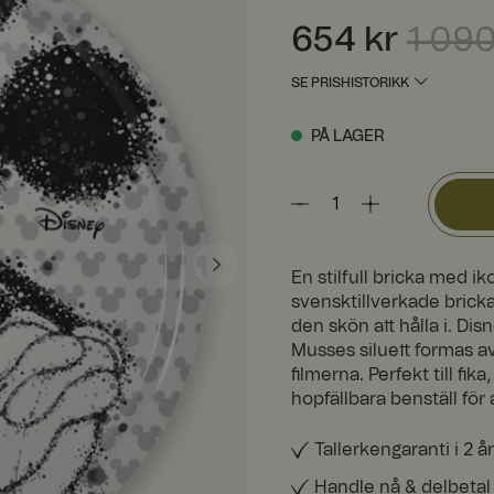
Nåværende pris
:
654 kr
654 kr
1 090
SE PRISHISTORIKK
PÅ LAGER
En stilfull bricka med i
svensktillverkade bricka
den skön att hålla i. Di
Musses siluett formas av
filmerna. Perfekt till fi
hopfällbara benställ för 
Tallerkengaranti i 2 år
Handle nå & delbetal