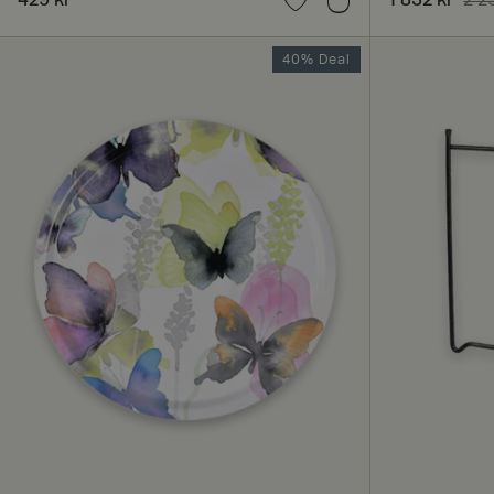
2 290 kr
CookieScriptConse
40% Deal
RWuid
X-AB
ASP.NET_SessionId