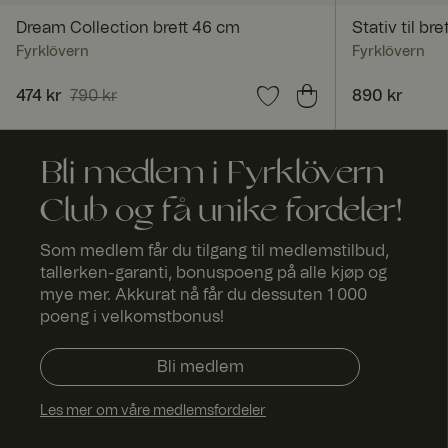
_dcid
Dream Collection brett 46 cm
Stativ til bre
Fyrklövern
Fyrklövern
FPGSID
Nåværende pris
474 kr
790 kr
:
474 kr
Forrige pris
:
Pris
890 kr
:
890 kr
790 kr
Bli medlem i Fyrklövern
currency
Club og få unike fordeler!
Som medlem får du tilgang til medlemstilbud,
_tt_enable_cookie
tallerken-garanti, bonuspoeng på alle kjøp og
mye mer. Akkurat nå får du dessuten 1 000
poeng i velkomstbonus!
x-ms-routing-nam
Bli medlem
Les mer om våre medlemsfordeler
SERVERID