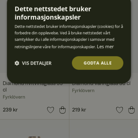
Dette nettstedet bruker
informasjonskapsler
Dette nettstedet bruker informasjonskapsler (cookies) for å
forbedre din opplevelse. Ved å bruke nettstedet vårt
samtykker du i alle informasjonskapsler i samsvar med
Les mer
retningslinjene våre for informasjonskapsler.
VIS DETALJER
GODTA ALLE
Strengt
Ytelse
Målrett
Funksjo
Ugrader
Diamond hvitvinsglass 35
Diamond vannglass 30 cl
nødven
ing
nalitet
t
dig
cl
Fyrklövern
Fyrklövern
Pris
239 kr
:
239 kr
Pris
219 kr
:
219 kr
Strengt nødvendig
Ytelse
Målretting