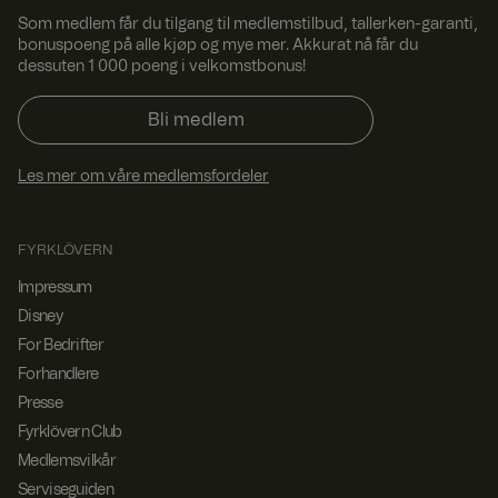
cookie-banner
fungerer som
Som medlem får du tilgang til medlemstilbud, tallerken-garanti,
det skal.
bonuspoeng på alle kjøp og mye mer. Akkurat nå får du
dessuten 1 000 poeng i velkomstbonus!
RWuid
www.
Sesjo
Norce product
fyrklo
n
recommendat
vern.
ion service
Bli medlem
com
X-AB
1 dag
Denne
Stack
informasjonsk
Excha
Les mer om våre medlemsfordeler
apselen
nge
brukes av
Inc.
sc-
nettstedets
static
operatør i
FYRKLÖVERN
.net
sammenheng
med testing
Impressum
med flere
variasjoner.
Disney
Dette er et
verktøy som
For Bedrifter
brukes til å
kombinere
Forhandlere
eller endre
Presse
innhold på
nettstedet.
Fyrklövern Club
Dette gjør at
nettstedet kan
Medlemsvilkår
finne den
beste
Serviseguiden