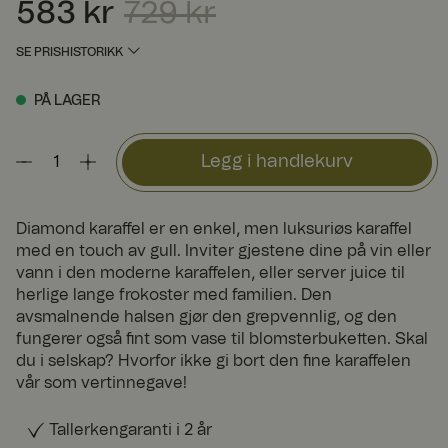
583 kr
729 kr
Nåværende pris
:
583 kr
Forrige pris
:
729 kr
SE PRISHISTORIKK
PÅ LAGER
Legg i handlekurv
Diamond karaffel er en enkel, men luksuriøs karaffel
med en touch av gull. Inviter gjestene dine på vin eller
vann i den moderne karaffelen, eller server juice til
herlige lange frokoster med familien. Den
avsmalnende halsen gjør den grepvennlig, og den
fungerer også fint som vase til blomsterbuketten. Skal
du i selskap? Hvorfor ikke gi bort den fine karaffelen
vår som vertinnegave!
Tallerkengaranti i 2 år