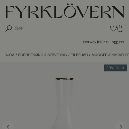
0
0
pro
pro
duk
du
ter i
Norway
(
NOK
)
Logg inn
fav
kte
oritt
r i
HJEM
BORDDEKKING & SERVERING
TILBEHØR
MUGGER & KARAFLE
er
ha
ndl
20% Deal
ek
urv
en