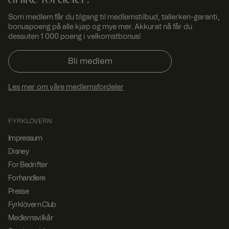
unike fordeler!
varianten /
utgaven av
Som medlem får du tilgang til medlemstilbud, tallerken-garanti,
nettstedet.
bonuspoeng på alle kjøp og mye mer. Akkurat nå får du
dessuten 1 000 poeng i velkomstbonus!
ASP.NET_SessionId
Sesjo
Denne
Micro
n
informasjonsk
soft
apselen er
Corp
satt av
orati
Bli medlem
Doubleclick og
on
www.
utfører
fyrklo
informasjon
Les mer om våre medlemsfordeler
vern.
om hvordan
com
sluttbrukeren
bruker
nettstedet og
all
FYRKLÖVERN
annonsering
som
Impressum
sluttbrukeren
Disney
kan ha sett før
han besøkte
For Bedrifter
nevnte
nettsted.
Forhandlere
_dcid
1 år 1
Denne
Googl
Presse
måne
informasjonsk
e
Fyrklövern Club
.fyrkl
d
apselen
overn
brukes til å
Medlemsvilkår
.com
identifisere