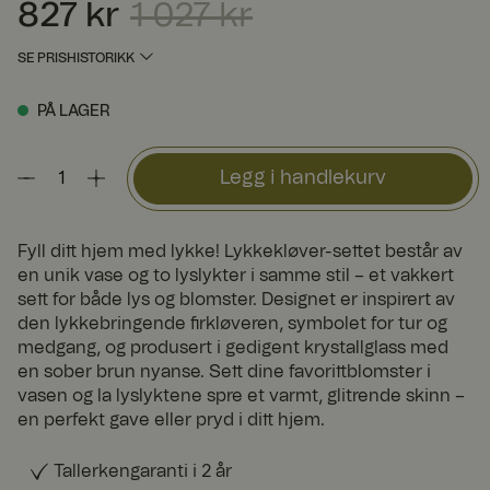
827 kr
1 027 kr
Nåværende pris
:
827 kr
Forrige pris
:
1 027 kr
SE PRISHISTORIKK
PÅ LAGER
Legg i handlekurv
Fyll ditt hjem med lykke! Lykkekløver-settet består av
en unik vase og to lyslykter i samme stil – et vakkert
sett for både lys og blomster. Designet er inspirert av
den lykkebringende firkløveren, symbolet for tur og
medgang, og produsert i gedigent krystallglass med
en sober brun nyanse. Sett dine favorittblomster i
vasen og la lyslyktene spre et varmt, glitrende skinn –
en perfekt gave eller pryd i ditt hjem.
Tallerkengaranti i 2 år