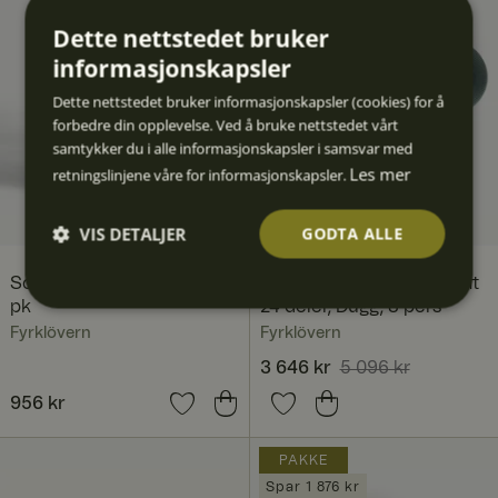
Dette nettstedet bruker
informasjonskapsler
Dette nettstedet bruker informasjonskapsler (cookies) for å
forbedre din opplevelse. Ved å bruke nettstedet vårt
samtykker du i alle informasjonskapsler i samsvar med
Les mer
retningslinjene våre for informasjonskapsler.
VIS DETALJER
GODTA ALLE
Scene tallerken 27 cm 4-
Nordic Dawn tallerkensett
Strengt
Ytelse
Målrett
Funksjo
Ugrader
pk
24 deler, Dugg, 8 pers
nødven
ing
nalitet
t
dig
Fyrklövern
Fyrklövern
Nåværende pris
3 646 kr
5 096 kr
:
3 646 kr
Forrige pris
:
Pris
956 kr
:
956 kr
5 096 kr
PAKKE
Strengt nødvendig
Ytelse
Målretting
Spar 1 876 kr