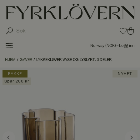
0
0
pro
pro
duk
du
ter i
Norway
(
NOK
)
Logg inn
fav
kte
oritt
r i
HJEM
GAVER
LYKKEKLØVER VASE OG LYSLYKT, 3 DELER
er
ha
ndl
PAKKE
NYHET
ek
Spar 200 kr
urv
en