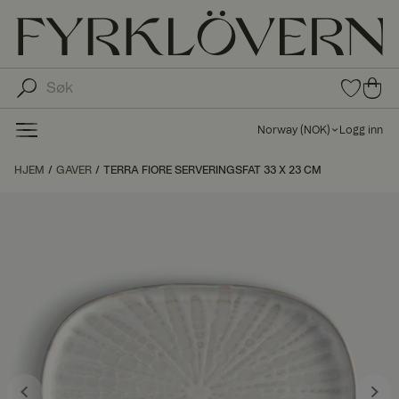
0
0
pro
pro
duk
du
ter i
Norway
(
NOK
)
Logg inn
fav
kte
oritt
r i
HJEM
GAVER
TERRA FIORE SERVERINGSFAT 33 X 23 CM
er
ha
ndl
ek
urv
en