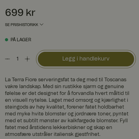
699 kr
Pris
:
699 kr
SE PRISHISTORIKK
PÅ LAGER
Legg i handlekurv
La Terra Fiore serveringsfat ta deg med til Toscanas
vakre landskap. Med sin rustikke sjarm og genuine
følelse er det designet for å forvandla hvert måltid til
en visuell nytelse. Laget med omsorg og kjærlighet i
steingods av høy kvalitet, forener fatet holdbarhet
med myke hvite blomster og jordnære toner, pyntet
med et subtilt mønster av kalkfargede blomster. Fyll
fatet med årstidens lekkerbiskner og skap en
atmosfære utstråler italiensk gjestfrihet.