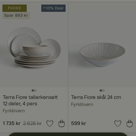
PAKKE
+10% Deal
Spar 893 kr
Terra Fiore tallerkensett
Terra Fiore skål 24 cm
12 deler, 4 pers
Fyrklövern
Fyrklövern
Nåværende pris
1 735 kr
2 628 kr
:
Pris
599 kr
:
599 kr
1 735 kr
Forrige pris
: