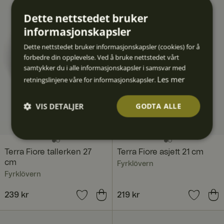
2 628 kr
Dette nettstedet bruker
informasjonskapsler
Dette nettstedet bruker informasjonskapsler (cookies) for å
forbedre din opplevelse. Ved å bruke nettstedet vårt
samtykker du i alle informasjonskapsler i samsvar med
Les mer
retningslinjene våre for informasjonskapsler.
VIS DETALJER
GODTA ALLE
Strengt
Ytelse
Målrett
Funksjo
Ugrader
nødven
ing
nalitet
t
dig
Terra Fiore tallerken 27
Terra Fiore asjett 21 cm
cm
Fyrklövern
Fyrklövern
Pris
239 kr
:
239 kr
Pris
219 kr
:
219 kr
Strengt nødvendig
Ytelse
Målretting