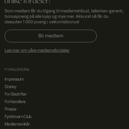
unike fordeler!
beste
varianten /
utgaven av
Som medlem får du tilgang til medlemstilbud, tallerken-garanti,
nettstedet.
bonuspoeng på alle kjøp og mye mer. Akkurat nå får du
ASP.NET_SessionId
Sesjo
Denne
Micro
dessuten 1 000 poeng i velkomstbonus!
n
informasjonsk
soft
apselen er
Corp
satt av
orati
Bli medlem
Doubleclick og
on
www.
utfører
fyrklo
informasjon
Les mer om våre medlemsfordeler
vern.
om hvordan
com
sluttbrukeren
bruker
nettstedet og
all
FYRKLÖVERN
annonsering
som
Impressum
sluttbrukeren
kan ha sett før
Disney
han besøkte
For Bedrifter
nevnte
nettsted.
Forhandlere
_dcid
1 år 1
Denne
Googl
Presse
måne
informasjonsk
e
.fyrkl
d
apselen
Fyrklövern Club
overn
brukes til å
Medlemsvilkår
.com
identifisere