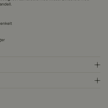
andell.
 enkelt
ger