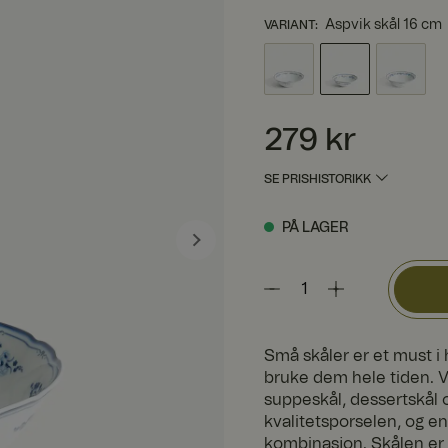
Aspvik skål 16 cm
VARIANT
:
Pris
:
279 kr
279 kr
SE PRISHISTORIKK
PÅ LAGER
Små skåler er et must i
bruke dem hele tiden. V
suppeskål, dessertskål o
kvalitetsporselen, og e
kombinasjon. Skålen er