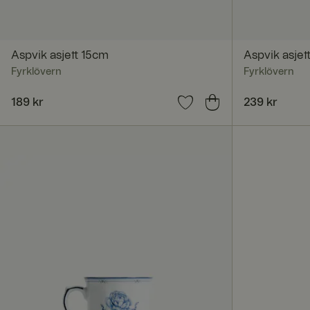
Nettstedet kan ikke 
Navn
Aspvik asjett 15cm
Aspvik asjet
Fyrklövern
Fyrklövern
CookieScriptConse
Pris
189 kr
:
189 kr
Pris
239 kr
:
239 kr
RWuid
X-AB
ASP.NET_SessionId