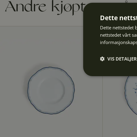
Andre kjøpte også
Dette netts
Dette nettstedet 
nettstedet vårt s
informasjonskaps
VIS DETALJER
Strengt
nødvendig
Strengt nødvendige i