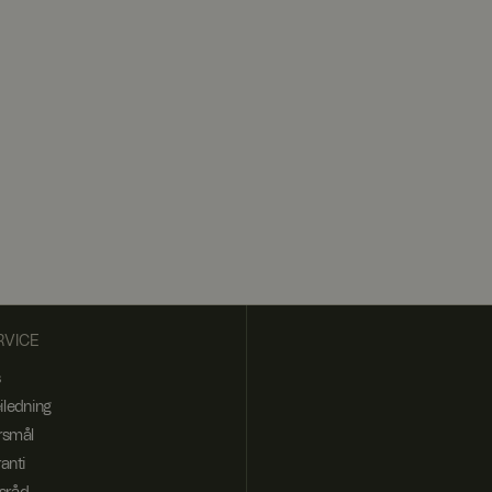
uelle kunder bak en
et er nødvendig for
lstand på tvers av
VICE
referanser angående
iledning
rsmål
ttleserøkt er rettet
kvent
anti