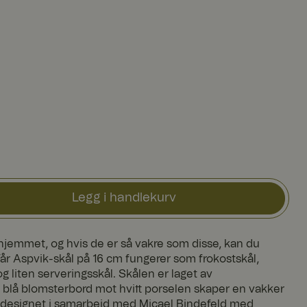
Legg i handlekurv
 hjemmet, og hvis de er så vakre som disse, kan du
år Aspvik-skål på 16 cm fungerer som frokostskål,
g liten serveringsskål. Skålen er laget av
n blå blomsterbord mot hvitt porselen skaper en vakker
 designet i samarbeid med Micael Bindefeld med