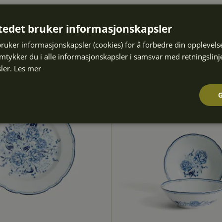
tedet bruker informasjonskapsler
bruker informasjonskapsler (cookies) for å forbedre din opplevels
amtykker du i alle informasjonskapsler i samsvar med retningslinj
ler.
Les mer
Ytelse
Målretting
Funksjonalitet
Strengt nødvendig
Ytelse
Målretting
Funksjonalitet
Ugradert
nformasjonskapsler tillater kjernefunksjoner på nettstedet, som brukerinnlogging og