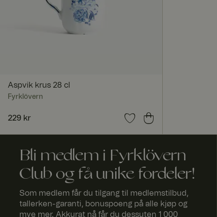
_dcid
FPGSID
Aspvik krus 28 cl
Fyrklövern
Pris
229 kr
:
229 kr
currency
Bli medlem i Fyrklövern
_tt_enable_cookie
Club og få unike fordeler!
Som medlem får du tilgang til medlemstilbud,
x-ms-routing-nam
tallerken-garanti, bonuspoeng på alle kjøp og
mye mer. Akkurat nå får du dessuten 1 000