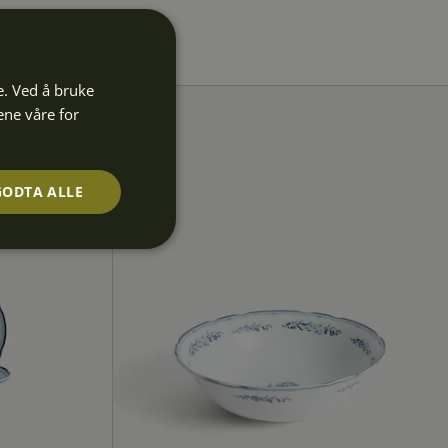
e. Ved å bruke
ene våre for
GODTA ALLE
Ugradert
 kontoadministrasjon.