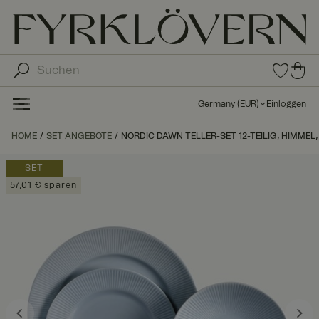
0
0
Arti
Art
kel
ike
in
Germany
(
EUR
)
Einloggen
den
l in
Fav
de
HOME
SET ANGEBOTE
NORDIC DAWN TELLER-SET 12-TEILIG, HIMMEL, 
orit
n
en
Wa
SET
ren
57,01 € sparen
kor
b