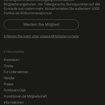
Als Mitglied erhalten Sie Zugang zu exklusiven
ein
Mitgliederangeboten, der Tellergarantie, Bonuspunkten auf alle
einheitlich
Einkäufe und vielem mehr. Aktuell erhalten Sie außerdem 1.000
es
Nutzererle
Punkte als Willkommensbonus!
bnis zu
erhalten.
Werden Sie Mitglied
ARRAffinitySameSite
Sessi
Wenn Sie
Micro
on
Microsoft
soft
Azure als
Corp
Erfahren Sie mehr über unsere Mitgliedervorteile
Hosting-
orati
Plattform
on
.t.my
verwenden
visito
und den
rs.se
Lastenaus
FYRKLÖVERN
gleich
aktivieren,
Impressum
stellt
dieses
Disney
Cookie
Für Unternehmen
sicher,
dass
Händler
Anforderu
ngen von
Presse
einer
Fyrklövern Club
Besucher-
Browsersit
Konditionen der Mitgliedschaft
zung
immer von
Informationen