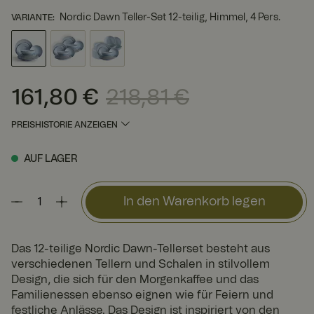
Nordic Dawn Teller-Set 12-teilig, Himmel, 4 Pers.
VARIANTE
:
161,80 €
218,81 €
Aktueller Preis
:
161,80 €
Vorheriger Preis
:
218,81 €
PREISHISTORIE ANZEIGEN
AUF LAGER
In den Warenkorb legen
Das 12-teilige Nordic Dawn-Tellerset besteht aus
verschiedenen Tellern und Schalen in stilvollem
Design, die sich für den Morgenkaffee und das
Familienessen ebenso eignen wie für Feiern und
festliche Anlässe. Das Design ist inspiriert von den