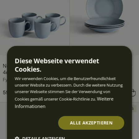
Diese Webseite verwendet
Nordic Dawn Tasse 35 cl
Nordic Dawn Tiefer Teller
Cookies.
4er-Pack, Himmel
25 cm 4er-Pack, Himmel
Wir verwenden Cookies, um die Benutzerfreundlichkeit
Fyrklövern
Fyrklövern
unserer Website zu verbessern. Durch die weitere Nutzung
unserer Webseite stimmen Sie der Verwendung von
Preis
59,60 €
:
59,60 €
Preis
83,60 €
:
83,60 €
Weitere
Cookies gemäß unserer Cookie-Richtlinie zu.
Informationen
16-TEILIG
ALLE AKZEPTIEREN
DETAILS ANZEIGEN