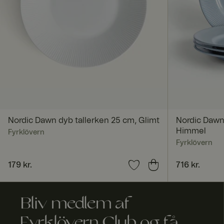
FPGSID
currency
_dcid
ASP.NET_SessionId
Nordic Dawn dyb tallerken 25 cm, Glimt
Nordic Dawn 
Himmel
Fyrklövern
Fyrklövern
Pris
179 kr.
:
179 kr.
Pris
716 kr.
:
716 kr.
RWuid
culture
Bliv medlem af
Fyrklövern Club og få