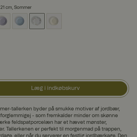
t 21 cm, Sommer
Læg i indkøbskurv
er-tallerken byder på smukke motiver af jordbær,
 forglemmigej - som fremkalder minder om skønne
tærke feldspatporcelæn har et hævet mønster,
åler. Tallerkenen er perfekt til morgenmad på trappen,
ge, eller når du serverer en festlig jordbærkage. Den