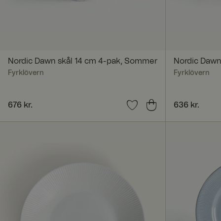
Abs
Absolut nødvendige 
Hjemmesiden kan ikk
Navn
Nordic Dawn skål 14 cm 4-pak, Sommer
Nordic Dawn
Fyrklövern
Fyrklövern
CookieScriptConse
Pris
676 kr.
:
676 kr.
Pris
636 kr.
:
636 kr.
x-ms-routing-nam
SERVERID