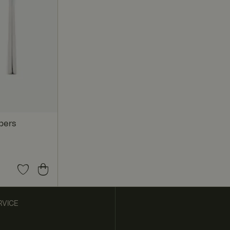
n på tværs af
 en delt IP-adresse
Det er nødvendigt
ysninger om, hvordan
m slutbrugeren
pers
VICE