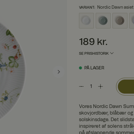
Nordic Dawn asie
VARIANT
:
Pris
:
189 kr.
189 kr.
SE PRISHISTORIK
PÅ LAGER
Vores Nordic Dawn Summ
skovjordbær, blåbær og
solskinsdage. Det slids
inspireret af solens str
på afslappende sommerda