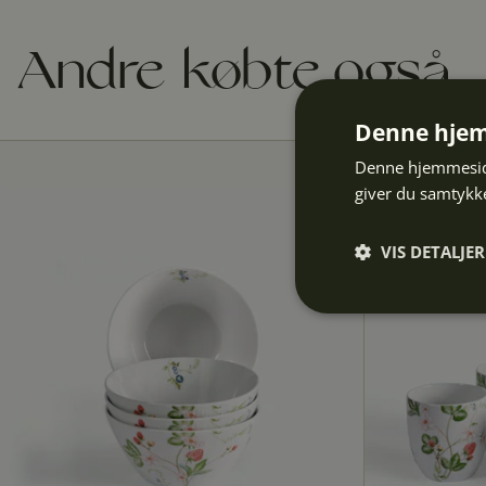
Andre købte også
Denne hjem
Denne hjemmeside
giver du samtykke
VIS DETALJER
Absolut
nødvendige