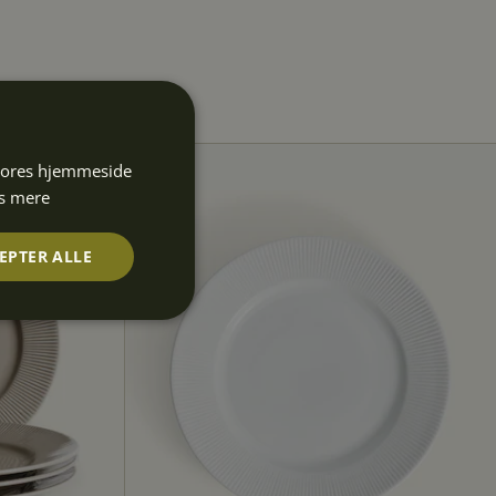
 vores hjemmeside
s mere
EPTER ALLE
Uklassificerede