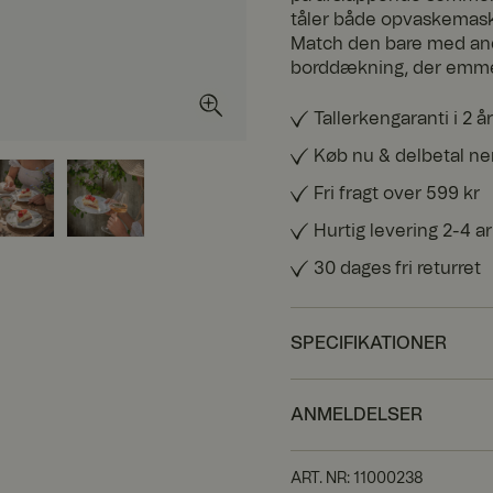
tåler både opvaskemask
Match den bare med and
borddækning, der emmer
Tallerkengaranti i 2 år
Køb nu & delbetal n
Fri fragt over 599 kr
Hurtig levering 2-4 
30 dages fri returret
SPECIFIKATIONER
ANMELDELSER
ART. NR
:
11000238