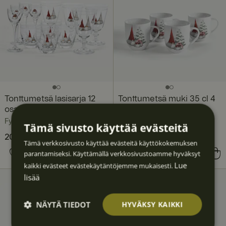
Tonttumetsä lasisarja 12
Tonttumetsä muki 35 cl 4
osaa, 4 hengelle
kpl
Fyrklövern
Fyrklövern
Tämä sivusto käyttää evästeitä
Nykyinen hinta
202,80 €
262,80 €
:
Tämä verkkosivusto käyttää evästeitä käyttökokemuksen
202,80 €
Edellinen hinta
:
parantamiseksi. Käyttämällä verkkosivustoamme hyväksyt
Hinta
83,60 €
:
83,60 €
262,80 €
Lue
kaikki evästeet evästekäytäntöjemme mukaisesti.
lisää
NÄYTÄ TIEDOT
HYVÄKSY KAIKKI