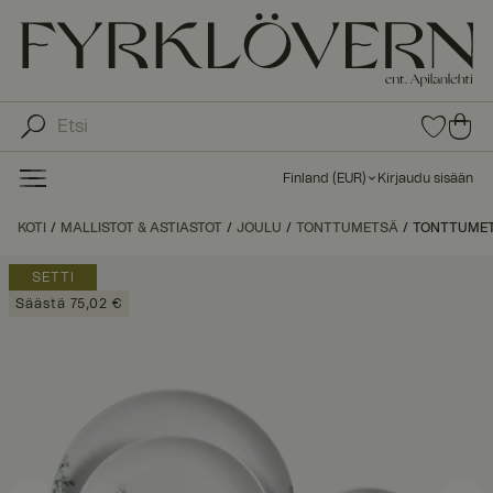
0
0
tuot
tu
etta
ot
suo
Finland
(
EUR
)
Kirjaudu sisään
sike
ett
issa
a
KOTI
MALLISTOT & ASTIASTOT
JOULU
TONTTUMETSÄ
TONTTUMETS
ost
os
SETTI
kor
Säästä 75,02 €
iin