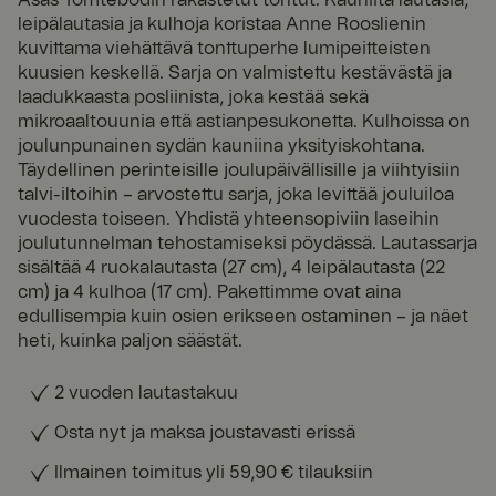
leipälautasia ja kulhoja koristaa Anne Rooslienin
kuvittama viehättävä tonttuperhe lumipeitteisten
kuusien keskellä. Sarja on valmistettu kestävästä ja
laadukkaasta posliinista, joka kestää sekä
mikroaaltouunia että astianpesukonetta. Kulhoissa on
joulunpunainen sydän kauniina yksityiskohtana.
Täydellinen perinteisille joulupäivällisille ja viihtyisiin
talvi-iltoihin – arvostettu sarja, joka levittää jouluiloa
vuodesta toiseen. Yhdistä yhteensopiviin laseihin
joulutunnelman tehostamiseksi pöydässä. Lautassarja
sisältää 4 ruokalautasta (27 cm), 4 leipälautasta (22
cm) ja 4 kulhoa (17 cm). Pakettimme ovat aina
edullisempia kuin osien erikseen ostaminen – ja näet
heti, kuinka paljon säästät.
2 vuoden lautastakuu
Osta nyt ja maksa joustavasti erissä
Ilmainen toimitus yli 59,90 € tilauksiin