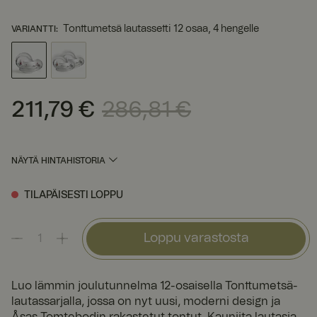
Tonttumetsä lautassetti 12 osaa, 4 hengelle
VARIANTTI
:
211,79 €
286,81 €
Nykyinen hinta
:
211,79 €
Edellinen hinta
:
286,81 €
NÄYTÄ HINTAHISTORIA
TILAPÄISESTI LOPPU
Loppu varastosta
Luo lämmin joulutunnelma 12-osaisella Tonttumetsä-
lautassarjalla, jossa on nyt uusi, moderni design ja
Åsas Tomtebodin rakastetut tontut. Kauniita lautasia,